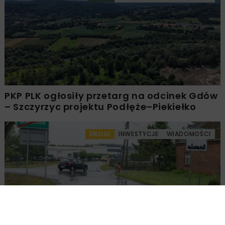
PKP PLK ogłosiły przetarg na odcinek Gdów
– Szczyrzyc projektu Podłęże–Piekiełko
DROGI
INWESTYCJE
WIADOMOŚCI