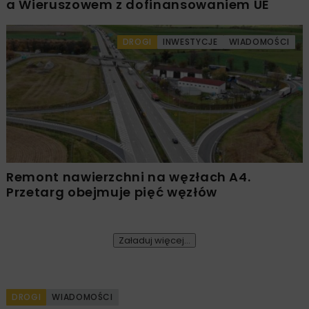
a Wieruszowem z dofinansowaniem UE
DROGI
INWESTYCJE
WIADOMOŚCI
Remont nawierzchni na węzłach A4.
Przetarg obejmuje pięć węzłów
Załaduj więcej...
DROGI
WIADOMOŚCI