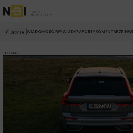
WIADOMOŚCI
WYWIADY
RAPORTY
KOMENTARZE
INW
Branże
REKLAMA