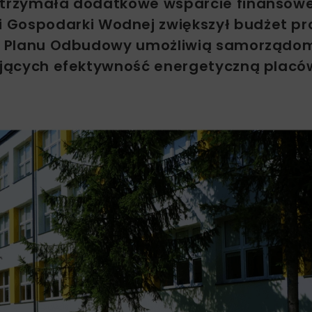
 otrzymała dodatkowe wsparcie finansowe
i Gospodarki Wodnej zwiększył budżet p
ego Planu Odbudowy umożliwią samorządo
iających efektywność energetyczną plac