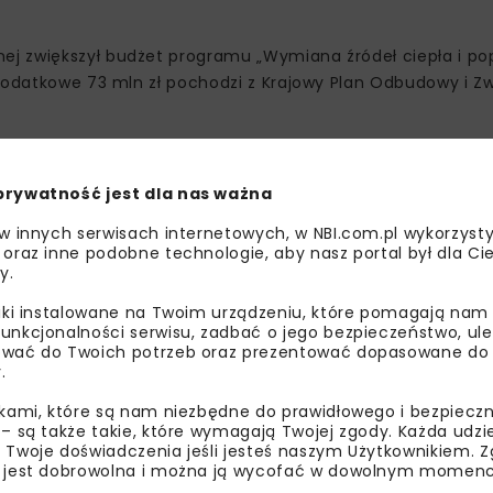
ej zwiększył budżet programu „Wymiana źródeł ciepła i p
 Dodatkowe 73 mln zł pochodzi z Krajowy Plan Odbudowy i Z
 i przedszkoli, obejmującą m.in. ocieplenie przegród, wymian
ji OZE i magazynów energii.
prywatność jest dla nas ważna
ie audytu energetycznego, potwierdzającego redukcję
 w innych serwisach internetowych, w NBI.com.pl wykorzysty
% oraz energię końcową o minimum 25%. Inwestycje muszą
 oraz inne podobne technologie, aby nasz portal był dla Cie
y.
liki instalowane na Twoim urządzeniu, które pomagają nam
unkcjonalności serwisu, zadbać o jego bezpieczeństwo, ul
wać do Twoich potrzeb oraz prezentować dopasowane do Ci
.
ikami, które są nam niezbędne do prawidłowego i bezpieczn
 – są także takie, które wymagają Twojej zgody. Każda udz
 Twoje doświadczenia jeśli jesteś naszym Użytkownikiem. Zg
 jest dobrowolna i można ją wycofać w dowolnym momenc