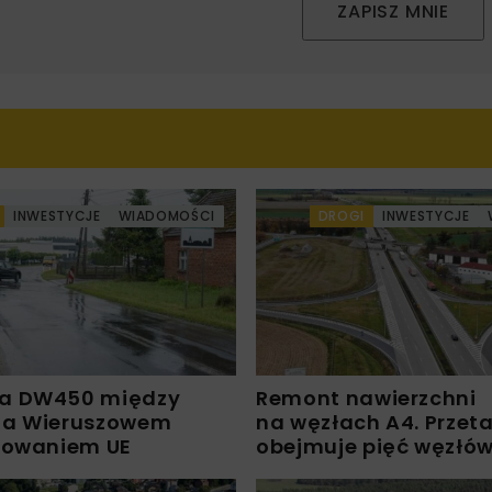
ZAPISZ MNIE
INWESTYCJE
WIADOMOŚCI
DROGI
INWESTYCJE
a DW450 między
Remont nawierzchni
 a Wieruszowem
na węzłach A4. Przet
sowaniem UE
obejmuje pięć węzłó