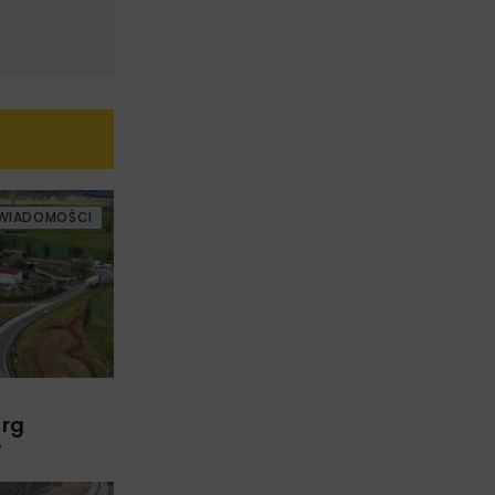
WIADOMOŚCI
arg
w