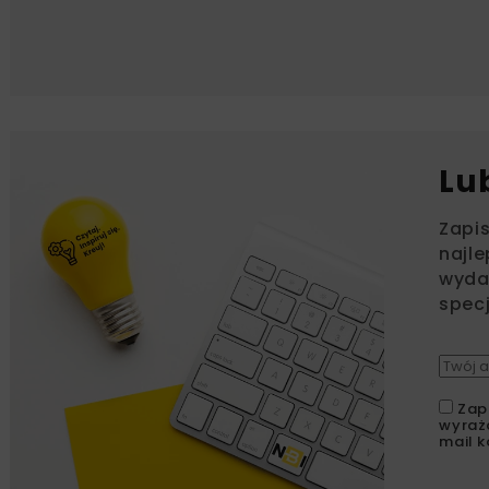
Lu
Zapi
najle
wydar
specj
Zap
wyraż
mail k