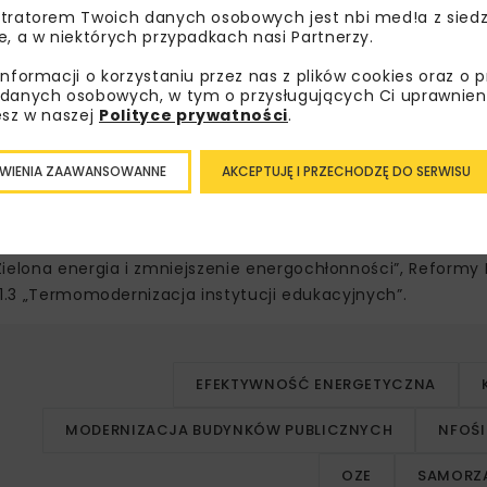
tratorem Twoich danych osobowych jest nbi med!a z siedz
e, a w niektórych przypadkach nasi Partnerzy.
informacji o korzystaniu przez nas z plików cookies oraz o 
danych osobowych, w tym o przysługujących Ci uprawnien
i wsparcie dla samorządów
esz w naszej
Polityce prywatności
.
WIENIA ZAAWANSOWANNE
AKCEPTUJĘ I PRZECHODZĘ DO SERWISU
 ze środków KPO. Termomodernizacja szkół i przedszkoli prz
ia emisji CO₂ oraz poprawy jakości powietrza w lokalnych
lona energia i zmniejszenie energochłonności”, Reformy B
.1.3 „Termomodernizacja instytucji edukacyjnych”.
EFEKTYWNOŚĆ ENERGETYCZNA
MODERNIZACJA BUDYNKÓW PUBLICZNYCH
NFOŚ
OZE
SAMORZ