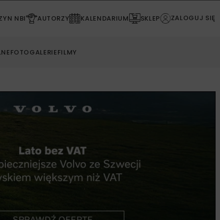
ZALOGUJ SIĘ
YN NBI
AUTORZY
KALENDARIUM
SKLEP
LNE
FOTOGALERIE
FILMY