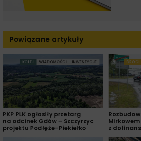
Powiązane artykuły
KOLEJ
WIADOMOŚCI
INWESTYCJE
DROGI
PKP PLK ogłosiły przetarg
Rozbudow
na odcinek Gdów – Szczyrzyc
Mirkowem
projektu Podłęże–Piekiełko
z dofinan