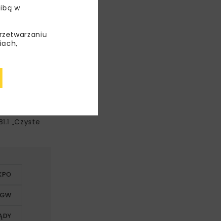
ibą w
przetwarzaniu
iach,
yczynia się
1.1 „Czyste
KPO
IGW
ĄDY