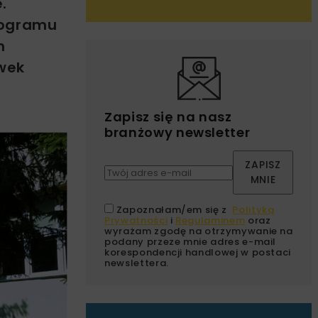
.
rogramu
m
ówek
Zapisz się na nasz
branżowy newsletter
ZAPISZ
MNIE
Zapoznałam/em się z
Polityką
Prywatności
i
Regulaminem
oraz
wyrażam zgodę na otrzymywanie na
podany przeze mnie adres e-mail
korespondencji handlowej w postaci
newslettera.