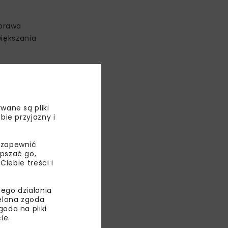
oprawa
większania
ę stolarki,
wane są pliki
 być zgodne
bie przyjazny i
 zapewnić
epszać go,
ebie treści i
ego działania
ielona zgoda
oda na pliki
ie.