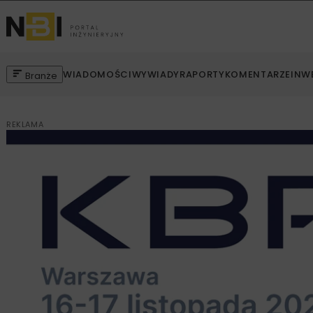
WIADOMOŚCI
WYWIADY
RAPORTY
KOMENTARZE
INW
Branże
REKLAMA