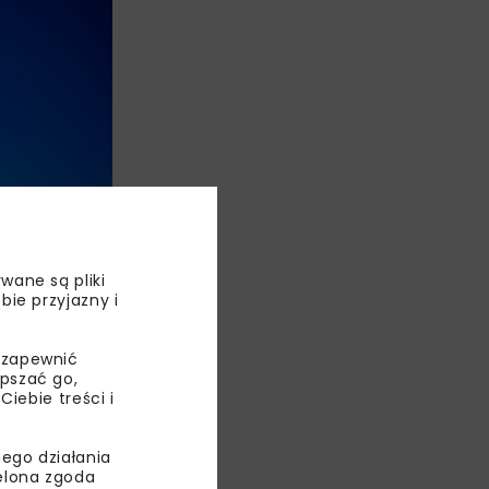
wane są pliki
bie przyjazny i
 zapewnić
epszać go,
ebie treści i
ego działania
ielona zgoda