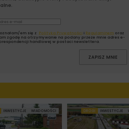
alne.
oznałam/em się z
Polityką Prywatności
i
Regulaminem
oraz
am zgodę na otrzymywanie na podany przeze mnie adres e-
orespondencji handlowej w postaci newslettera.
ZAPISZ MNIE
INWESTYCJE
WIADOMOŚCI
DROGI
INWESTYCJE