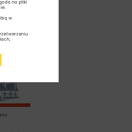
oda na pliki
ie.
ibą w
przetwarzaniu
iach,
cami