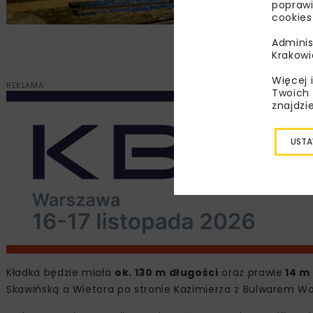
poprawi
cookies
Zdjęcie: Zarząd Inwestycj
Adminis
Krakowi
Więcej 
REKLAMA
Twoich 
znajdzi
USTA
Kładka będzie miała
ok. 130 m długości
oraz prawie
14 m
Skawińską a Wietora po stronie Kazimierza z Bulwarem Woł