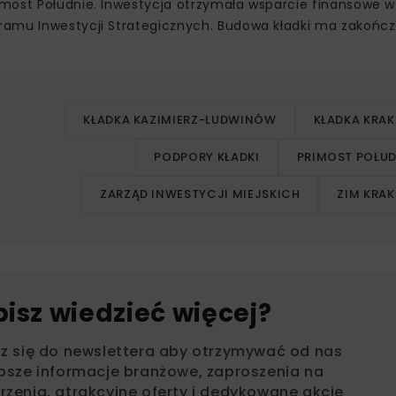
rimost Południe. Inwestycja otrzymała wsparcie finansowe 
amu Inwestycji Strategicznych. Budowa kładki ma zakończ
KŁADKA KAZIMIERZ-LUDWINÓW
KŁADKA KRA
PODPORY KŁADKI
PRIMOST POŁUD
ZARZĄD INWESTYCJI MIEJSKICH
ZIM KRA
bisz wiedzieć więcej?
sz się do newslettera aby otrzymywać od nas
psze informacje branżowe, zaproszenia na
zenia, atrakcyjne oferty i dedykowane akcje