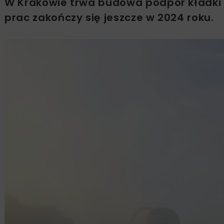
W Krakowie trwa budowa podpór kładki K
prac zakończy się jeszcze w 2024 roku.