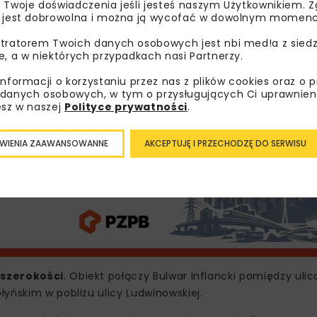
 Twoje doświadczenia jeśli jesteś naszym Użytkownikiem. Zg
 jest dobrowolna i można ją wycofać w dowolnym momenc
i Miejskich w Krakowie, www.zim.krakow.pl
tratorem Twoich danych osobowych jest nbi med!a z siedz
e, a w niektórych przypadkach nasi Partnerzy.
informacji o korzystaniu przez nas z plików cookies oraz o 
danych osobowych, w tym o przysługujących Ci uprawnien
esz w naszej
Polityce prywatności
.
WIENIA ZAAWANSOWANNE
AKCEPTUJĘ I PRZECHODZĘ DO SERWISU
szerokości
. Obiekt połączy Bulwar Inflancki pomiędzy uli
yńskim w pobliżu ulicy Ludwinowskiej.