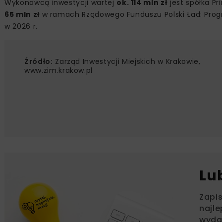
Wykonawcą inwestycji wartej
ok. 114 mln zł
jest spółka P
65 mln zł
w ramach Rządowego Funduszu Polski Ład: Progr
w 2026 r.
Źródło:
Zarząd Inwestycji Miejskich w Krakowie,
www.zim.krakow.pl
Lu
Zapi
najle
wydar