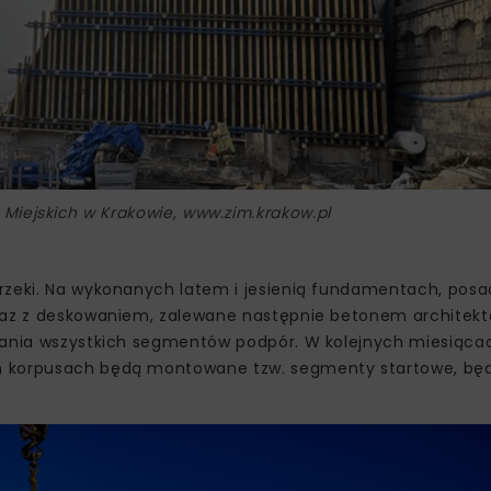
i Miejskich w Krakowie, www.zim.krakow.pl
 rzeki. Na wykonanych latem i jesienią fundamentach, pos
wraz z deskowaniem, zalewane następnie betonem architek
onania wszystkich segmentów podpór. W kolejnych miesiąca
ch korpusach będą montowane tzw. segmenty startowe, bę