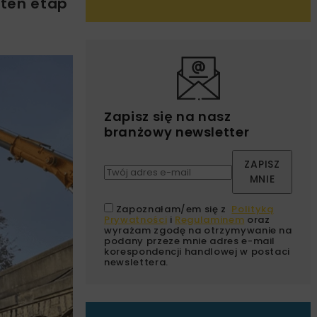
 ten etap
Zapisz się na nasz
branżowy newsletter
ZAPISZ
MNIE
Zapoznałam/em się z
Polityką
Prywatności
i
Regulaminem
oraz
wyrażam zgodę na otrzymywanie na
podany przeze mnie adres e-mail
korespondencji handlowej w postaci
newslettera.