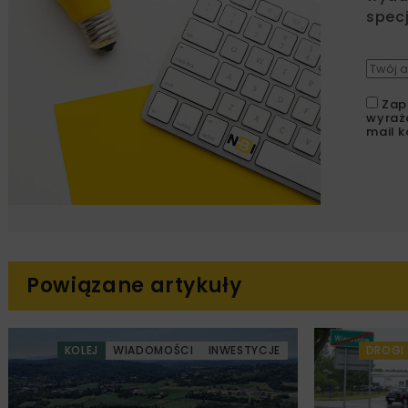
specj
Zap
wyraż
mail k
Powiązane artykuły
KOLEJ
WIADOMOŚCI
INWESTYCJE
DROGI