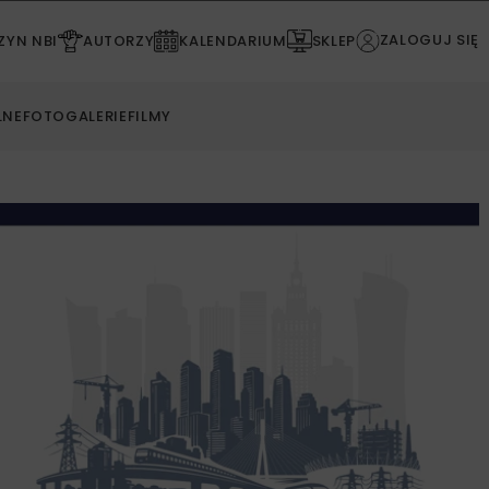
ZALOGUJ SIĘ
YN NBI
AUTORZY
KALENDARIUM
SKLEP
LNE
FOTOGALERIE
FILMY