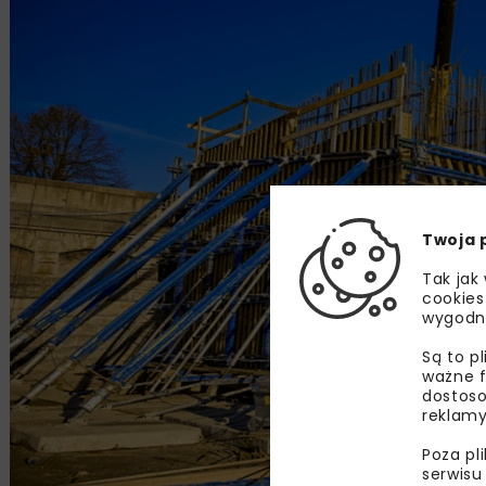
Twoja 
Tak jak
cookies
wygodn
Są to p
ważne f
dostoso
reklamy
Poza pl
serwisu