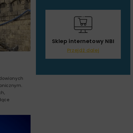
Sklep internetowy NBI
Przejdź dalej
adowionych
tonicznym.
ch,
dące