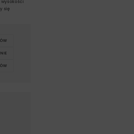
w wysokości
y się
KÓW
NIE
KÓW