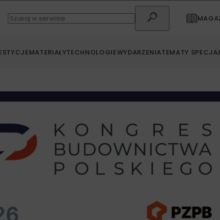
MAGAZ
ESTYCJE
MATERIAŁY
TECHNOLOGIE
WYDARZENIA
TEMATY SPECJA