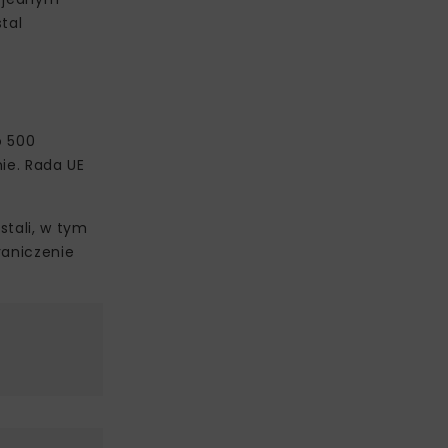
tal
o 500
nie. Rada UE
stali, w tym
raniczenie