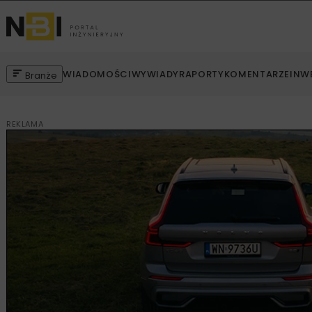
WIADOMOŚCI
WYWIADY
RAPORTY
KOMENTARZE
INW
Branże
REKLAMA