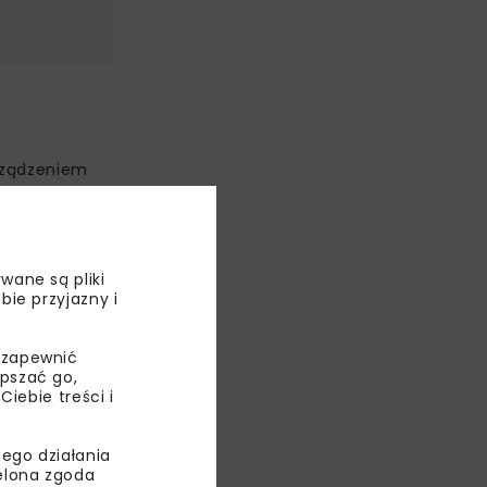
orządzeniem
wolumen
u z 2024 r.
proc.
wane są pliki
zenia
bie przyjazny i
e 2025 r.,
dło w 2024 r.
 zapewnić
epszać go,
ebie treści i
ego działania
oziom ponad
ielona zgoda