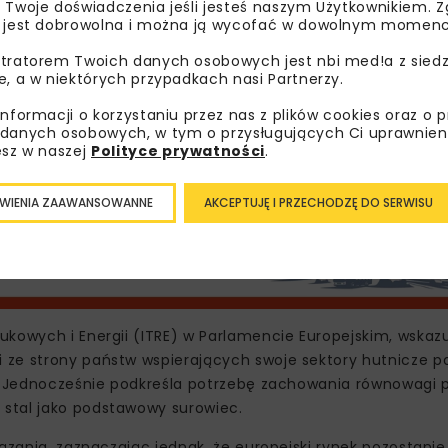
 Twoje doświadczenia jeśli jesteś naszym Użytkownikiem. Zg
wach członkowskich Unii Europejskiej. Komisja Europejska a
 jest dobrowolna i można ją wycofać w dowolnym momenc
dzi ochronnych dla producentów działających na wspólny
tratorem Twoich danych osobowych jest nbi med!a z siedz
e, a w niektórych przypadkach nasi Partnerzy.
informacji o korzystaniu przez nas z plików cookies oraz o 
danych osobowych, w tym o przysługujących Ci uprawnien
esz w naszej
Polityce prywatności
.
WIENIA ZAAWANSOWANNE
AKCEPTUJĘ I PRZECHODZĘ DO SERWISU
ukowych i Energii (ITRE) w Parlamencie Europejskim, wskaz
 ze strony państw wspierających swoje sektory hutnicze p
ji. Jednocześnie podkreśla potrzebę zachowania równowagi
stal jako podstawowy surowiec.
iązania, zaznaczając jednak, że europejski rynek pozostani