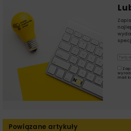
Lu
Zapi
najle
wydar
specj
Zap
wyraż
mail k
Powiązane artykuły