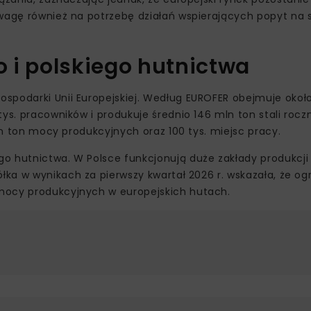
uwagę również na potrzebę działań wspierających popyt na s
o i polskiego hutnictwa
spodarki Unii Europejskiej. Według EUROFER obejmuje okoł
ys. pracowników i produkuje średnio 146 mln ton stali rocz
mln ton mocy produkcyjnych oraz 100 tys. miejsc pracy.
o hutnictwa. W Polsce funkcjonują duże zakłady produkcji 
ółka w wynikach za pierwszy kwartał 2026 r. wskazała, że og
mocy produkcyjnych w europejskich hutach.