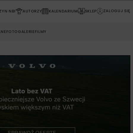
ZALOGUJ SIĘ
YN NBI
AUTORZY
KALENDARIUM
SKLEP
LNE
FOTOGALERIE
FILMY