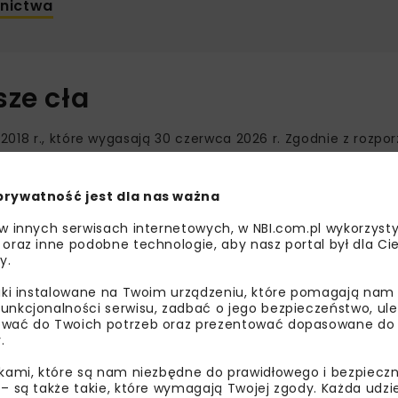
tnictwa
sze cła
2018 r., które wygasają 30 czerwca 2026 r. Zgodnie z rozp
ne zostaną kontyngenty importowe dla stali. W rezultacie 
on rocznie, co oznacza spadek o 47 proc. względem poziom
prywatność jest dla nas ważna
cą cło w wysokości 50 proc., zamiast dotychczasowych 25 
 w innych serwisach internetowych, w NBI.com.pl wykorzysty
ynku europejskim. Według danych Europejskiego Stowarzys
 oraz inne podobne technologie, aby nasz portal był dla Cie
ali w Unii Europejskiej osiągnął 29 proc. w trzecim kwartal
y.
ie wykorzystanie mocy produkcyjnych europejskich hut spa
liki instalowane na Twoim urządzeniu, które pomagają nam
unkcjonalności serwisu, zadbać o jego bezpieczeństwo, ul
wać do Twoich potrzeb oraz prezentować dopasowane do Ci
żkę podaży
.
ikami, które są nam niezbędne do prawidłowego i bezpieczn
oże wzrosnąć do 721 mln ton do 2027 r. Oznaczałoby to p
 – są także takie, które wymagają Twojej zgody. Każda udz