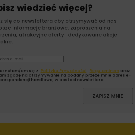
bisz wiedzieć więcej?
sz się do newslettera aby otrzymywać od nas
psze informacje branżowe, zaproszenia na
zenia, atrakcyjne oferty i dedykowane akcje
alne.
oznałam/em się z
Polityką Prywatności
i
Regulaminem
oraz
am zgodę na otrzymywanie na podany przeze mnie adres e-
orespondencji handlowej w postaci newslettera.
ZAPISZ MNIE