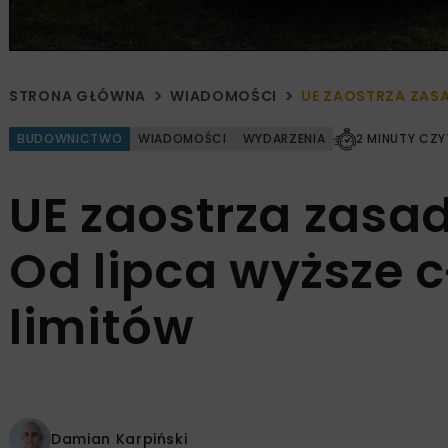
STRONA GŁÓWNA
WIADOMOŚCI
UE ZAOSTRZA ZASA
BUDOWNICTWO
WIADOMOŚCI
WYDARZENIA
2 MINUTY CZY
UE zaostrza zasad
Od lipca wyższe c
limitów
Damian Karpiński