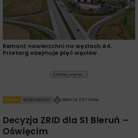
Remont nawierzchni na węzłach A4.
Przetarg obejmuje pięć węzłów
Załaduj więcej...
DROGI
WIADOMOŚCI
1 MINUTA CZYTANIA
Decyzja ZRID dla S1 Bieruń –
Oświęcim