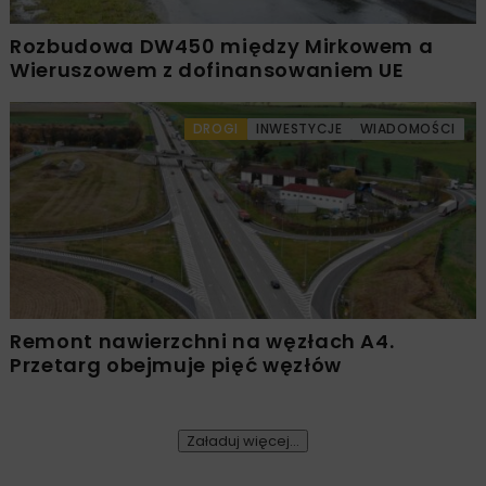
Rozbudowa DW450 między Mirkowem a
Wieruszowem z dofinansowaniem UE
DROGI
INWESTYCJE
WIADOMOŚCI
Remont nawierzchni na węzłach A4.
Przetarg obejmuje pięć węzłów
Załaduj więcej...