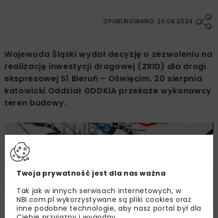
OPUBLIKOWANO: 20.08.2024
Wojewoda Śląski wydał decyzję o zezwoleniu na
realizację inwestycji drogowej (ZRID) dla drogi
ekspresowej S1 Bieruń – Oświęcim. 20 sierpnia
katowicki Oddział GDDKiA przekaże wykonawcy
teren budowy.
Twoja prywatność jest dla nas ważna
Tak jak w innych serwisach internetowych, w
NBI.com.pl wykorzystywane są pliki cookies oraz
inne podobne technologie, aby nasz portal był dla
Ciebie przyjazny i wygodny.