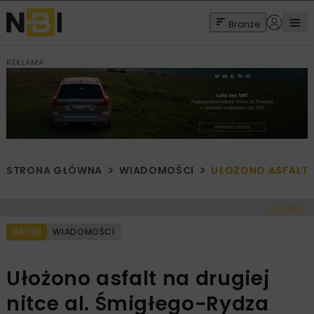
Branże
REKLAMA
STRONA GŁÓWNA
WIADOMOŚCI
UŁOŻONO ASFALT N
< Cofnij
DROGI
WIADOMOŚCI
Ułożono asfalt na drugiej
nitce al. Śmigłego-Rydza