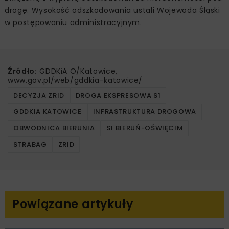
drogę. Wysokość odszkodowania ustali Wojewoda Śląski
w postępowaniu administracyjnym.
Źródło:
GDDKiA O/Katowice,
www.gov.pl/web/gddkia-katowice/
DECYZJA ZRID
DROGA EKSPRESOWA S1
GDDKIA KATOWICE
INFRASTRUKTURA DROGOWA
OBWODNICA BIERUNIA
S1 BIERUŃ-OŚWIĘCIM
STRABAG
ZRID
Powiązane artykuły