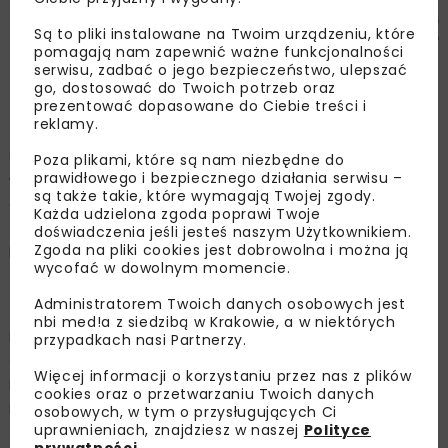
Są to pliki instalowane na Twoim urządzeniu, które
pomagają nam zapewnić ważne funkcjonalności
Grafika: GDDKiA O/Katowice, www.gov.pl/web/gddkia-
serwisu, zadbać o jego bezpieczeństwo, ulepszać
katowice/
go, dostosować do Twoich potrzeb oraz
prezentować dopasowane do Ciebie treści i
reklamy.
Umowę o wartości ponad 212 mln zł na zaprojektowanie i
Poza plikami, które są nam niezbędne do
prawidłowego i bezpiecznego działania serwisu –
wybudowanie tego odcinka drogi S1 katowicki Oddział
są także takie, które wymagają Twojej zgody.
GDDKiA podpisał ze spółką STRABAG 30 listopada 2021 r.
Każda udzielona zgoda poprawi Twoje
Zakończenie tej inwestycji powinno nastąpić w III
doświadczenia jeśli jesteś naszym Użytkownikiem.
Zgoda na pliki cookies jest dobrowolna i można ją
kwartale 2026 r.
wycofać w dowolnym momencie.
S1 węzeł Bieruń – węzeł Oświęcim
Administratorem Twoich danych osobowych jest
nbi med!a z siedzibą w Krakowie, a w niektórych
Inwestycja obejmuje w szczególności budowę
przypadkach nasi Partnerzy.
dwujezdniowego odcinka drogi ekspresowej S1 pomiędzy
Więcej informacji o korzystaniu przez nas z plików
Bieruniem a węzłem Oświęcim o długości ok. 2,9 km.
cookies oraz o przetwarzaniu Twoich danych
Powstanie również odcinek drogi krajowej klasy GP
osobowych, w tym o przysługujących Ci
uprawnieniach, znajdziesz w naszej
Polityce
(główna ruchu przyspieszonego) w ciągu DK44 o
prywatności
.