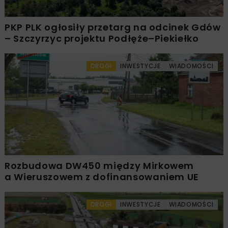
PKP PLK ogłosiły przetarg na odcinek Gdów
– Szczyrzyc projektu Podłęże–Piekiełko
DROGI
INWESTYCJE
WIADOMOŚCI
Rozbudowa DW450 między Mirkowem
a Wieruszowem z dofinansowaniem UE
DROGI
INWESTYCJE
WIADOMOŚCI