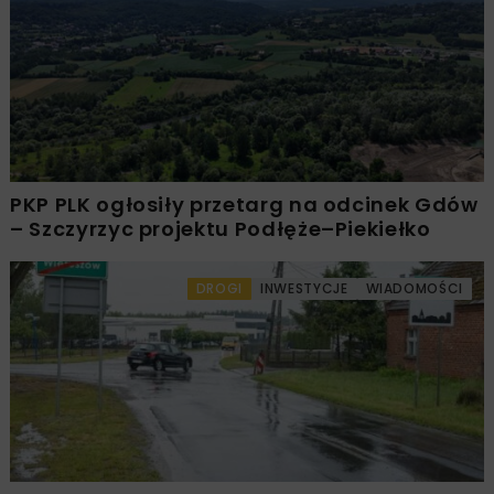
PKP PLK ogłosiły przetarg na odcinek Gdów
– Szczyrzyc projektu Podłęże–Piekiełko
DROGI
INWESTYCJE
WIADOMOŚCI