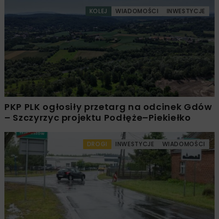
KOLEJ
WIADOMOŚCI
INWESTYCJE
PKP PLK ogłosiły przetarg na odcinek Gdów
– Szczyrzyc projektu Podłęże–Piekiełko
DROGI
INWESTYCJE
WIADOMOŚCI