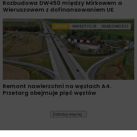
Rozbudowa DW450 między Mirkowem a
Wieruszowem z dofinansowaniem UE
DROGI
INWESTYCJE
WIADOMOŚCI
Remont nawierzchni na węzłach A4.
Przetarg obejmuje pięć węzłów
Załaduj więcej...