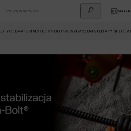
MAGAZ
ESTYCJE
MATERIAŁY
TECHNOLOGIE
WYDARZENIA
TEMATY SPECJA