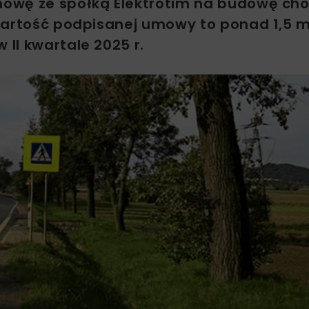
owę ze spółką Elektrotim na budowę ch
Wartość podpisanej umowy to ponad 1,5 ml
II kwartale 2025 r.