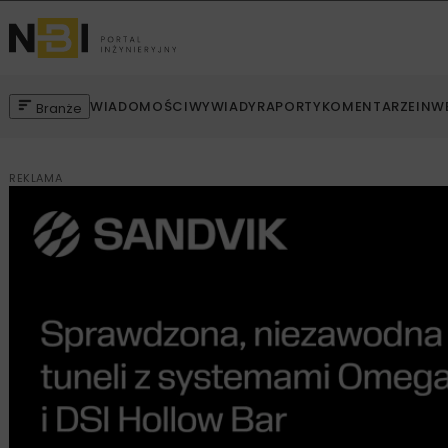
WIADOMOŚCI
WYWIADY
RAPORTY
KOMENTARZE
INW
Branże
REKLAMA