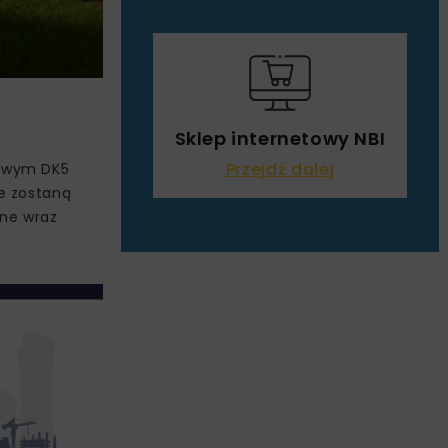
Sklep internetowy NBI
Przejdź dalej
gowym DK5
e zostaną
zne wraz