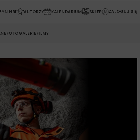
ZALOGUJ SIĘ
YN NBI
AUTORZY
KALENDARIUM
SKLEP
LNE
FOTOGALERIE
FILMY