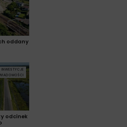
ch oddany
INWESTYCJE
WIADOMOŚCI
zy odcinek
o