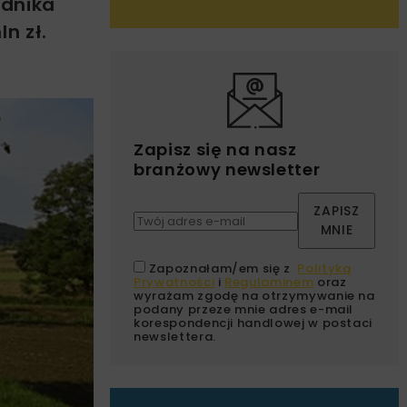
odnika
n zł.
Zapisz się na nasz
branżowy newsletter
ZAPISZ
MNIE
Zapoznałam/em się z
Polityką
Prywatności
i
Regulaminem
oraz
wyrażam zgodę na otrzymywanie na
podany przeze mnie adres e-mail
korespondencji handlowej w postaci
newslettera.