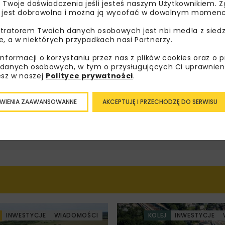
 Twoje doświadczenia jeśli jesteś naszym Użytkownikiem. Zg
psze informacje branżowe, zaproszenia na
 jest dobrowolna i można ją wycofać w dowolnym momenc
zenia, atrakcyjne oferty i dedykowane akcje
tratorem Twoich danych osobowych jest nbi med!a z siedz
alne.
e, a w niektórych przypadkach nasi Partnerzy.
informacji o korzystaniu przez nas z plików cookies oraz o 
danych osobowych, w tym o przysługujących Ci uprawnien
esz w naszej
Polityce prywatności
.
oznałam/em się z
Polityką Prywatności
i
Regulaminem
oraz
am zgodę na otrzymywanie na podany przeze mnie adres e-
orespondencji handlowej w postaci newslettera.
WIENIA ZAAWANSOWANNE
AKCEPTUJĘ I PRZECHODZĘ DO SERWISU
ZAPISZ MNIE
INWESTYCJE
WIADOMOŚCI
KOLEJ
INWESTYCJE