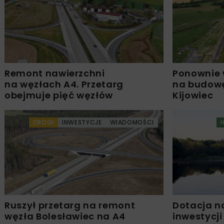
Remont nawierzchni
Ponownie 
na węzłach A4. Przetarg
na budowę
obejmuje pięć węzłów
Kijowiec
DROGI
INWESTYCJE
WIADOMOŚCI
Ruszył przetarg na remont
Dotacja n
węzła Bolesławiec na A4
inwestycji