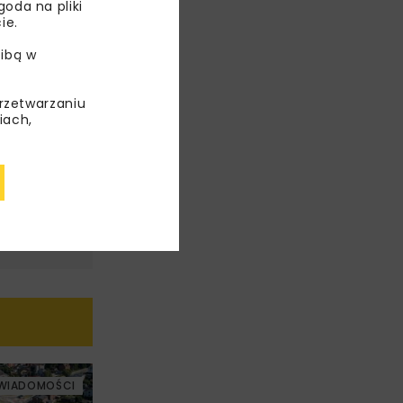
oda na pliki
ie.
ibą w
przetwarzaniu
iach,
WIADOMOŚCI