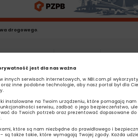
twa drogowego
.
CHODNIK STRZEGOM
DK5 STRZEGOM
DROGA KRAJ
prywatność jest dla nas ważna
ELEKTROTIM
GDDKIA WROC
 w innych serwisach internetowych, w NBI.com.pl wykorzysty
INFRASTRUKTURA DROGOWA
POPRAWA 
 oraz inne podobne technologie, aby nasz portal był dla Cie
y.
liki instalowane na Twoim urządzeniu, które pomagają nam
unkcjonalności serwisu, zadbać o jego bezpieczeństwo, ul
wać do Twoich potrzeb oraz prezentować dopasowane do Ci
.
bisz wiedzieć więcej?
ikami, które są nam niezbędne do prawidłowego i bezpieczn
 – są także takie, które wymagają Twojej zgody. Każda udz
sz się do newslettera aby otrzymywać od nas