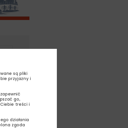
OWA
ŁAW
wane są pliki
BRD
bie przyjazny i
 zapewnić
epszać go,
ebie treści i
ego działania
ielona zgoda