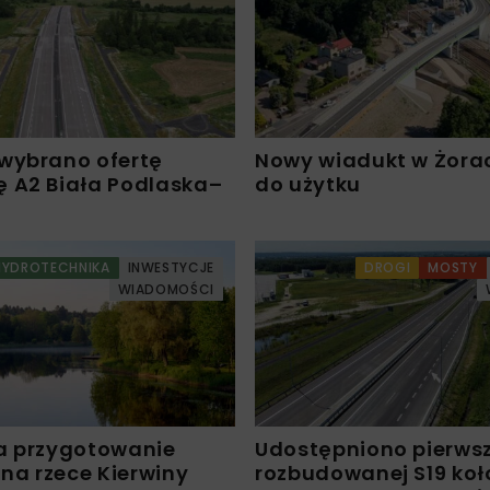
wybrano ofertę
Nowy wiadukt w Żora
 A2 Biała Podlaska–
do użytku
HYDROTECHNIKA
INWESTYCJE
DROGI
MOSTY
WIADOMOŚCI
a przygotowanie
Udostępniono pierws
 na rzece Kierwiny
rozbudowanej S19 koł