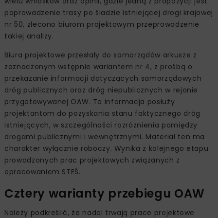
wielu wniosków oraz opinii, gdzie jedną z propozycji jest
poprowadzenie trasy po śladzie istniejącej drogi krajowej
nr 50, zlecono biurom projektowym przeprowadzenie
takiej analizy.
Biura projektowe przesłały do samorządów arkusze z
zaznaczonym wstępnie wariantem nr 4, z prośbą o
przekazanie informacji dotyczących samorządowych
dróg publicznych oraz dróg niepublicznych w rejonie
przygotowywanej OAW. Ta informacja posłuży
projektantom do pozyskania stanu faktycznego dróg
istniejących, w szczególności rozróżnienia pomiędzy
drogami publicznymi i wewnętrznymi. Materiał ten ma
charakter wyłącznie roboczy. Wynika z kolejnego etapu
prowadzonych prac projektowych związanych z
opracowaniem STEŚ.
Cztery warianty przebiegu OAW
Należy podkreślić, że nadal trwają prace projektowe