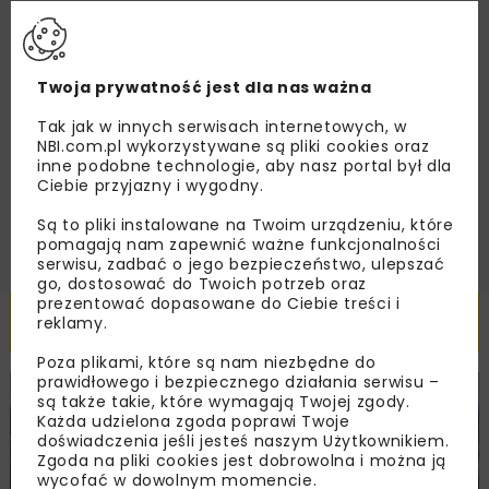
Twoja prywatność jest dla nas ważna
Zapoznałam/em się z
Polityką Prywatności
i
Regulaminem
oraz wyrażam zgodę na otrzymywanie na
podany przeze mnie adres e-mail korespondencji
Tak jak w innych serwisach internetowych, w
handlowej w postaci newslettera.
NBI.com.pl wykorzystywane są pliki cookies oraz
inne podobne technologie, aby nasz portal był dla
Ciebie przyjazny i wygodny.
ZAPISZ MNIE
Są to pliki instalowane na Twoim urządzeniu, które
pomagają nam zapewnić ważne funkcjonalności
serwisu, zadbać o jego bezpieczeństwo, ulepszać
go, dostosować do Twoich potrzeb oraz
prezentować dopasowane do Ciebie treści i
Powiązane artykuły
reklamy.
Poza plikami, które są nam niezbędne do
prawidłowego i bezpiecznego działania serwisu –
KOLEJ
WIADOMOŚCI
INWESTYCJE
są także takie, które wymagają Twojej zgody.
Każda udzielona zgoda poprawi Twoje
doświadczenia jeśli jesteś naszym Użytkownikiem.
Zgoda na pliki cookies jest dobrowolna i można ją
wycofać w dowolnym momencie.