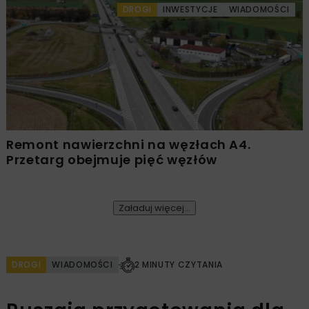
DROGI
INWESTYCJE
WIADOMOŚCI
Remont nawierzchni na węzłach A4.
Przetarg obejmuje pięć węzłów
Załaduj więcej...
DROGI
WIADOMOŚCI
2 MINUTY CZYTANIA