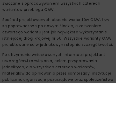
związane z opracowywaniem wszystkich czterech
wariantów przebiegu OAW.
Spośród projektowanych obecnie wariantów OAW, trzy
są poprowadzone po nowym śladzie, a założeniem
czwartego wariantu jest jak największe wykorzystanie
istniejącej drogi krajowej nr 50. Wszystkie warianty OAW
projektowane są w jednakowym stopniu szczegółowości.
Po otrzymaniu wnioskowanych informacji projektant
uszczegółowi rozwiązania, celem przygotowania
jednolitych, dla wszystkich czterech wariantów,
materiałów do opiniowania przez samorządy, instytucje
publiczne, organizacje pozarządowe oraz społeczeństwo
w ramach akcji informacyjnej.
Przewidywany obecnie termin opiniowania to II połowa
2025 r. Wtedy też będzie można oczekiwać na
stanowiska i opinie samorządów, organizacji i instytucji.
W okresie tym GDDKiA będzie organizować spotkania ze