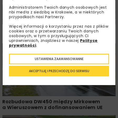
Administratorem Twoich danych osobowych jest
nbi med!a z siedzibą w Krakowie, a w niektórych
przypadkach nasi Partnerzy.
Więcej informacji o korzystaniu przez nas z plików
PKP PLK ogłosiły przetarg na odcinek Gdów
cookies oraz o przetwarzaniu Twoich danych
– Szczyrzyc projektu Podłęże–Piekiełko
osobowych, w tym o przysługujących Ci
uprawnieniach, znajdziesz w naszej
Polityce
prywatności
.
DROGI
INWESTYCJE
WIADOMOŚCI
USTAWIENIA ZAAWANSOWANNE
AKCEPTUJĘ I PRZECHODZĘ DO SERWISU
Rozbudowa DW450 między Mirkowem
a Wieruszowem z dofinansowaniem UE