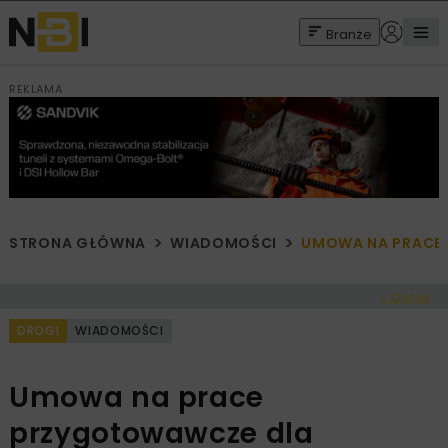
Branże
REKLAMA
STRONA GŁÓWNA
WIADOMOŚCI
UMOWA NA PRACE 
< Cofnij
DROGI
WIADOMOŚCI
Umowa na prace
przygotowawcze dla