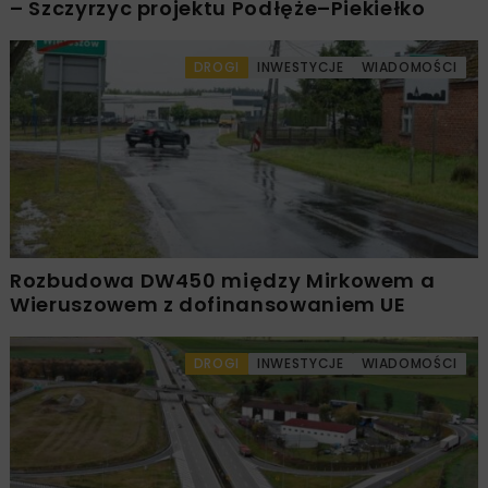
– Szczyrzyc projektu Podłęże–Piekiełko
DROGI
INWESTYCJE
WIADOMOŚCI
Rozbudowa DW450 między Mirkowem a
Wieruszowem z dofinansowaniem UE
DROGI
INWESTYCJE
WIADOMOŚCI