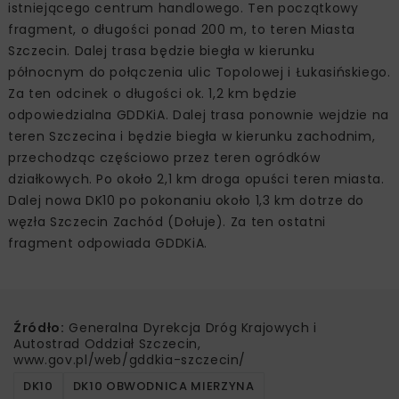
istniejącego centrum handlowego. Ten początkowy
fragment, o długości ponad 200 m, to teren Miasta
Szczecin. Dalej trasa będzie biegła w kierunku
północnym do połączenia ulic Topolowej i Łukasińskiego.
Za ten odcinek o długości ok. 1,2 km będzie
odpowiedzialna GDDKiA. Dalej trasa ponownie wejdzie na
teren Szczecina i będzie biegła w kierunku zachodnim,
przechodząc częściowo przez teren ogródków
działkowych. Po około 2,1 km droga opuści teren miasta.
Dalej nowa DK10 po pokonaniu około 1,3 km dotrze do
węzła Szczecin Zachód (Dołuje). Za ten ostatni
fragment odpowiada GDDKiA.
Źródło:
Generalna Dyrekcja Dróg Krajowych i
Autostrad Oddział Szczecin,
www.gov.pl/web/gddkia-szczecin/
DK10
DK10 OBWODNICA MIERZYNA