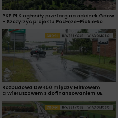
PKP PLK ogłosiły przetarg na odcinek Gdów
– Szczyrzyc projektu Podłęże–Piekiełko
DROGI
INWESTYCJE
WIADOMOŚCI
Rozbudowa DW450 między Mirkowem
a Wieruszowem z dofinansowaniem UE
DROGI
INWESTYCJE
WIADOMOŚCI