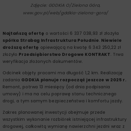
Zdjęcie: GDDKiA O/Zielona Góra,
www.gov.pl/web/gddkia-zielona-gora/
Najtańszą ofertę
o wartości 6 337 038,93 zł złożyła
spółka Strabag Infrastruktura Południe
.
Niewiele
droższą ofertę
opiewającą na kwotę 6 343 250,22 zł
złożyło
Przedsiębiorstwo Drogowe KONTRAKT
. Trwa
weryfikacja złożonych dokumentów.
Odcinek objęty pracami ma długość 1,2 km. Realizację
zadania
GDDKiA planuje rozpocząć jeszcze w 2025 r.
Remont, potrwa 13 miesięcy (od dnia podpisania
umowy) i ma na celu poprawę stanu technicznego
drogi, a tym samym bezpieczeństwa i komfortu jazdy.
Zakres planowanej inwestycji obejmuje przede
wszystkim wykonanie rozbiórek istniejącej infrastruktury
drogowej, całkowitą wymianę nawierzchni jezdni wraz z