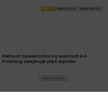
DROGI
INWESTYCJE
WIADOMOŚCI
Remont nawierzchni na węzłach A4.
Przetarg obejmuje pięć węzłów
Załaduj więcej...