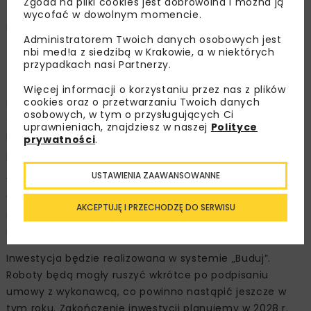
Zgoda na pliki cookies jest dobrowolna i można ją
oparciu o nie został przygotowany projekt budowlany.
wycofać w dowolnym momencie.
Dokumentacja dla drogi była gotowa w ubiegłym roku,
Administratorem Twoich danych osobowych jest
co pozwoliło na rozpoczęcie procedury uzyskiwania
nbi med!a z siedzibą w Krakowie, a w niektórych
decyzji o zezwoleniu na realizację inwestycji drogowej
przypadkach nasi Partnerzy.
(ZRID).
Więcej informacji o korzystaniu przez nas z plików
cookies oraz o przetwarzaniu Twoich danych
Na początku tego roku GDDKiA podpisała z Miastem
osobowych, w tym o przysługujących Ci
Szczecin porozumienie obejmujące etap robót
uprawnieniach, znajdziesz w naszej
Polityce
budowlanych. Każda ze stron będzie ponosiła koszty
prywatności
.
prac na swoim terenie.
USTAWIENIA ZAAWANSOWANNE
W marcu tego roku Wojewoda Zachodniopomorski
wydał decyzję ZRID zarówno na odcinki GDDKiA, jak i te
AKCEPTUJĘ I PRZECHODZĘ DO SERWISU
miejskie. Tym samym ostatecznie zatwierdzono
rozwiązania projektowe oraz podziały nieruchomości.
Inwestycja będzie realizowana w systemie „Buduj”.
Roboty będą mogły ruszyć wkrótce po podpisaniu
umowy z wykonawcą, co powinno nastąpić jeszcze w
tym roku. Zakończenie inwestycji planujemy w 2028 r.