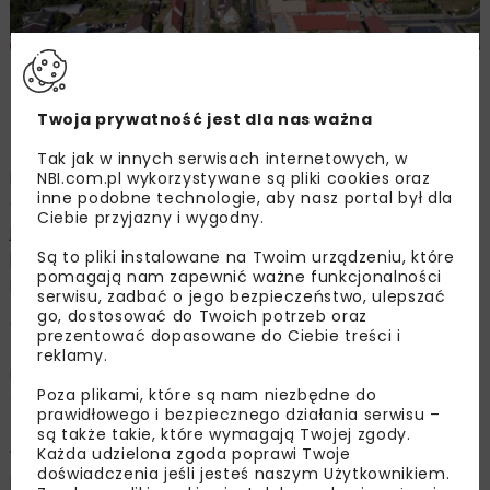
Zdjęcie: GDDKiA O/Szczecin, www.gov.pl/web/gddkia-
szczecin/
Twoja prywatność jest dla nas ważna
Tak jak w innych serwisach internetowych, w
Nowa droga zapewni odpowiedni dojazd do Zachodniej
NBI.com.pl wykorzystywane są pliki cookies oraz
inne podobne technologie, aby nasz portal był dla
Obwodnicy Szczecina w ciągu S6, która obecnie również
Ciebie przyjazny i wygodny.
jest w trakcie przetargu.
13 maja 2025 r.
dokumentacja
postępowania przetargowego zostanie opublikowana na
Są to pliki instalowane na Twoim urządzeniu, które
pomagają nam zapewnić ważne funkcjonalności
platformie zakupowej GDDKiA.
serwisu, zadbać o jego bezpieczeństwo, ulepszać
go, dostosować do Twoich potrzeb oraz
Wspólna inwestycja
prezentować dopasowane do Ciebie treści i
reklamy.
Nowa droga w połowie będzie przebiegała na terenie
Poza plikami, które są nam niezbędne do
Szczecina, gdzie drogami zarządza Prezydent Miasta. W
prawidłowego i bezpiecznego działania serwisu –
związku z tym inwestycja musi być prowadzona
są także takie, które wymagają Twojej zgody.
wspólnie przez GDDKiA i samorząd. W 2022 r. podpisano
Każda udzielona zgoda poprawi Twoje
doświadczenia jeśli jesteś naszym Użytkownikiem.
porozumienie dotyczące prac przygotowawczych. W