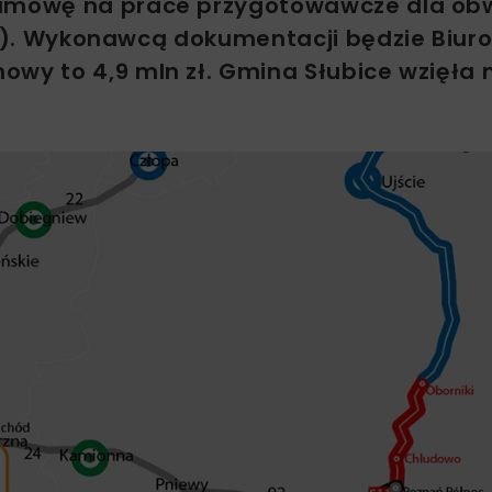
ł umowę na prace przygotowawcze dla ob
31). Wykonawcą dokumentacji będzie Biur
wy to 4,9 mln zł. Gmina Słubice wzięła n