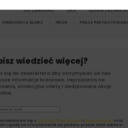
100 OBWODNIC
DK31
GDDKIA ZIELONA G
OBWODNICA SŁUBIC
PB100
PRACE PRZYGOTOWAW
bisz wiedzieć więcej?
sz się do newslettera aby otrzymywać od nas
psze informacje branżowe, zaproszenia na
zenia, atrakcyjne oferty i dedykowane akcje
alne.
oznałam/em się z
Polityką Prywatności
i
Regulaminem
oraz
am zgodę na otrzymywanie na podany przeze mnie adres e-