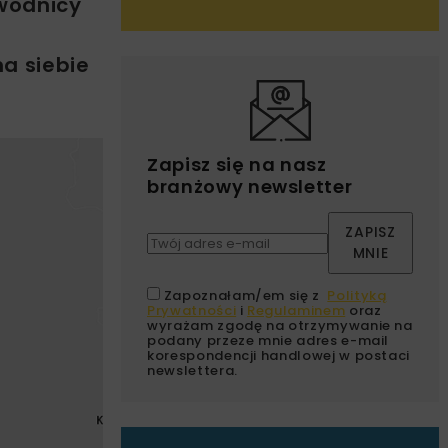
wodnicy
o
a siebie
Zapisz się na nasz
branżowy newsletter
ZAPISZ
MNIE
Zapoznałam/em się z
Polityką
Prywatności
i
Regulaminem
oraz
wyrażam zgodę na otrzymywanie na
podany przeze mnie adres e-mail
korespondencji handlowej w postaci
newslettera.