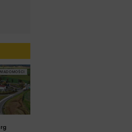
WIADOMOŚCI
arg