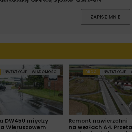
orespondencji handlowej w postaci newslettera.
ZAPISZ MNIE
INWESTYCJE
WIADOMOŚCI
DROGI
INWESTYCJE
a DW450 między
Remont nawierzchni
 a Wieruszowem
na węzłach A4. Przet