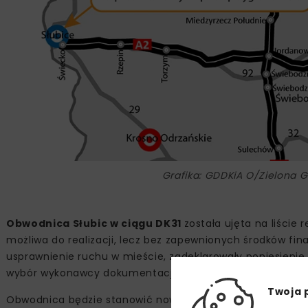
Grafika: GDDKiA O/Zielona 
Obwodnica Słubic w ciągu DK31
została ujęta na liści
możliwa do realizacji, lecz bez zapewnionych środków fina
usprawnienie ruchu w mieście, zadeklarowały poniesien
wybór wykonawcy dokumentacji, zawarcie umowy oraz nadzó
Twoja 
Obwodnica będzie stanowić nowy przebieg DK31 i wyprowa