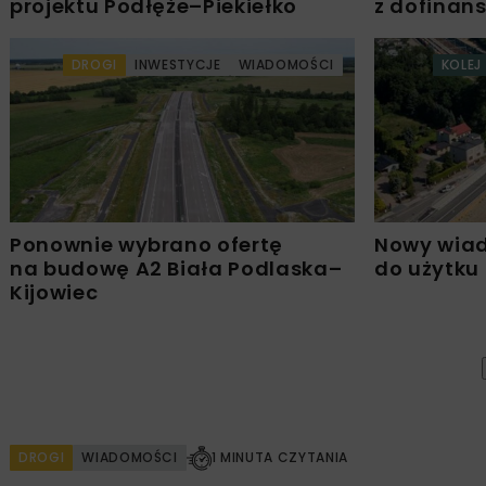
projektu Podłęże–Piekiełko
z dofinan
DROGI
INWESTYCJE
WIADOMOŚCI
KOLEJ
Ponownie wybrano ofertę
Nowy wiad
na budowę A2 Biała Podlaska–
do użytku
Kijowiec
DROGI
WIADOMOŚCI
1 MINUTA CZYTANIA