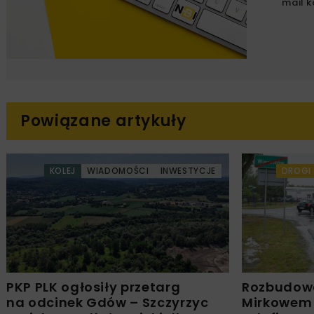
mail k
Powiązane artykuły
KOLEJ
WIADOMOŚCI
INWESTYCJE
DROGI
PKP PLK ogłosiły przetarg
Rozbudow
na odcinek Gdów – Szczyrzyc
Mirkowem