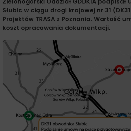
Zielonogórski Oddział GDDKiA podpisa
Słubic w ciągu drogi krajowej nr 31 (DK
Projektów TRASA z Poznania. Wartość umo
koszt opracowania dokumentacji.