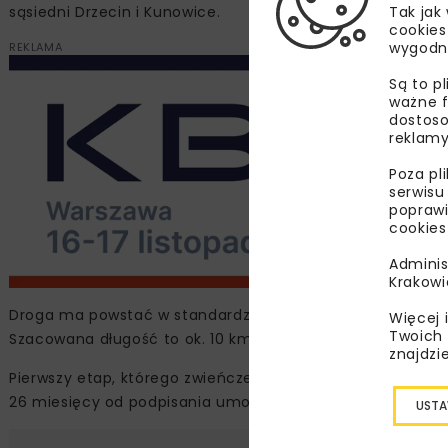
sąsiedni Drzecin i Kunowice.
Tak jak
cookies
wygodn
REKLAMA
Są to p
ważne f
dostoso
reklamy
Poza pl
serwisu
poprawi
cookies
Adminis
Krakowi
Droga ma powstać w standardzie drogi klasy GP (główna 
Więcej 
Twoich 
Szacowana długość to ok. 10 km.
znajdzi
Pierwszy etap, którego zwieńczeniem będzie złożenie wni
26 miesięcy od podpisania umowy.
USTA