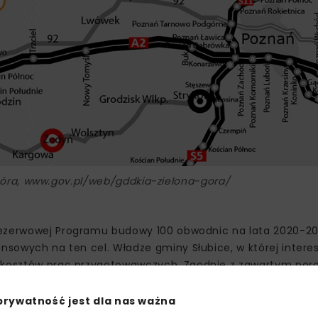
Góra, www.gov.pl/web/gddkia-zielona-gora/
e rezerwowej Programu budowy 100 obwodnic na lata 2020-20
nsowych na ten cel. Władze gminy Słubice, w której interes
ie kosztów prac przygotowawczych. Zgodnie z zawartym po
r nad jej realizacją leżą po stronie GDDKiA.
prywatność jest dla nas ważna
dzi ruch tranzytowy poza Słubice. W założeniach ma równ