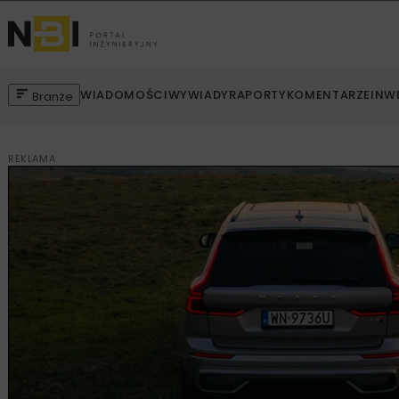
WIADOMOŚCI
WYWIADY
RAPORTY
KOMENTARZE
INW
Branże
REKLAMA