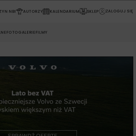
ZALOGUJ SIĘ
YN NBI
AUTORZY
KALENDARIUM
SKLEP
LNE
FOTOGALERIE
FILMY