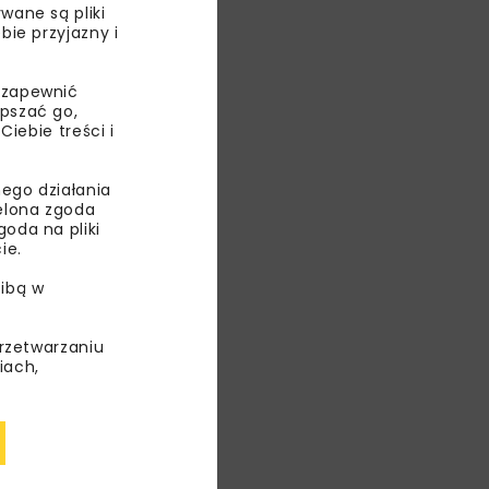
wane są pliki
bie przyjazny i
 zapewnić
epszać go,
ebie treści i
ego działania
ielona zgoda
oda na pliki
ie.
ibą w
ruchu.
przetwarzaniu
iach,
any w ciągu