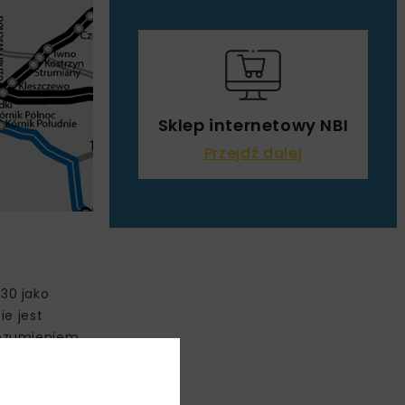
Sklep internetowy NBI
Przejdź dalej
30 jako
ie jest
rozumieniem,
ież omijać