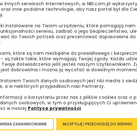
 w innych serwisach internetowych, w NBI.com.pl wykorzysty
 oraz inne podobne technologie, aby nasz portal był dla Cie
y.
liki instalowane na Twoim urządzeniu, które pomagają nam
unkcjonalności serwisu, zadbać o jego bezpieczeństwo, ul
wać do Twoich potrzeb oraz prezentować dopasowane do Ci
.
ikami, które są nam niezbędne do prawidłowego i bezpieczn
 – są także takie, które wymagają Twojej zgody. Każda udz
 Twoje doświadczenia jeśli jesteś naszym Użytkownikiem. Zg
 jest dobrowolna i można ją wycofać w dowolnym momenc
tratorem Twoich danych osobowych jest nbi med!a z siedz
e, a w niektórych przypadkach nasi Partnerzy.
ruchu przyspieszonego), jednojezdniowej o dwóch pasach 
informacji o korzystaniu przez nas z plików cookies oraz o 
danych osobowych, w tym o przysługujących Ci uprawnien
esz w naszej
Polityce prywatności
.
osku o wydanie decyzji środowiskowej, ma zostać zrealizow
WIENIA ZAAWANSOWANNE
AKCEPTUJĘ I PRZECHODZĘ DO SERWISU