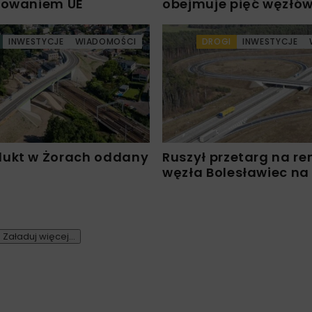
sowaniem UE
obejmuje pięć węzłó
INWESTYCJE
WIADOMOŚCI
DROGI
INWESTYCJE
ukt w Żorach oddany
Ruszył przetarg na r
węzła Bolesławiec na
Załaduj więcej...