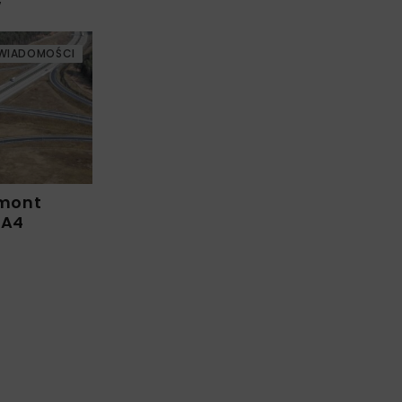
w
WIADOMOŚCI
emont
 A4