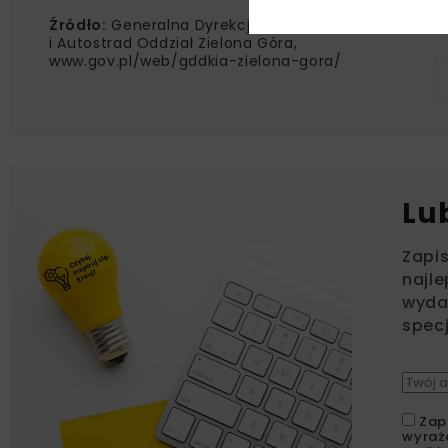
Źródło:
Generalna Dyrekcja Dróg Krajowych
i Autostrad Oddział Zielona Góra,
www.gov.pl/web/gddkia-zielona-gora/
Lu
Zapi
najle
wydar
specj
Zap
wyraż