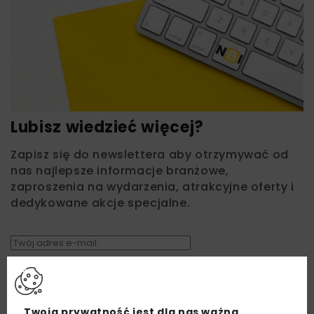
Lubisz wiedzieć więcej?
Zapisz się do newslettera aby otrzymywać od
nas najlepsze informacje branżowe,
zaproszenia na wydarzenia, atrakcyjne oferty i
dedykowane akcje specjalne.
Zapoznałam/em się z
Polityką Prywatności
i
Regulaminem
oraz wyrażam zgodę na otrzymywanie na
podany przeze mnie adres e-mail korespondencji
handlowej w postaci newslettera.
Twoja prywatność jest dla nas ważna