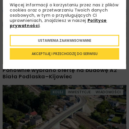
Więcej informacji o korzystaniu przez nas z plików
cookies oraz o przetwarzaniu Twoich danych
DROGI
INWESTYCJE
WIADOMOŚCI
osobowych, w tym o przysługujących Ci
uprawnieniach, znajdziesz w naszej
Polityce
prywatności
.
USTAWIENIA ZAAWANSOWANNE
AKCEPTUJĘ I PRZECHODZĘ DO SERWISU
Ponownie wybrano ofertę na budowę A2
Biała Podlaska–Kijowiec
KOLEJ
INWESTYCJE
WIADOMOŚCI