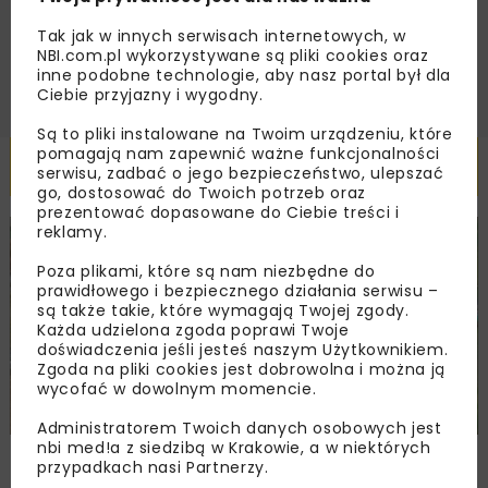
Tak jak w innych serwisach internetowych, w
ZAPISZ MNIE
NBI.com.pl wykorzystywane są pliki cookies oraz
inne podobne technologie, aby nasz portal był dla
Ciebie przyjazny i wygodny.
Są to pliki instalowane na Twoim urządzeniu, które
pomagają nam zapewnić ważne funkcjonalności
Powiązane artykuły
serwisu, zadbać o jego bezpieczeństwo, ulepszać
go, dostosować do Twoich potrzeb oraz
prezentować dopasowane do Ciebie treści i
reklamy.
DROGI
INWESTYCJE
WIADOMOŚCI
Poza plikami, które są nam niezbędne do
prawidłowego i bezpiecznego działania serwisu –
są także takie, które wymagają Twojej zgody.
Każda udzielona zgoda poprawi Twoje
doświadczenia jeśli jesteś naszym Użytkownikiem.
Zgoda na pliki cookies jest dobrowolna i można ją
wycofać w dowolnym momencie.
Administratorem Twoich danych osobowych jest
nbi med!a z siedzibą w Krakowie, a w niektórych
Remont nawierzchni na węzłach A4.
przypadkach nasi Partnerzy.
Przetarg obejmuje pięć węzłów