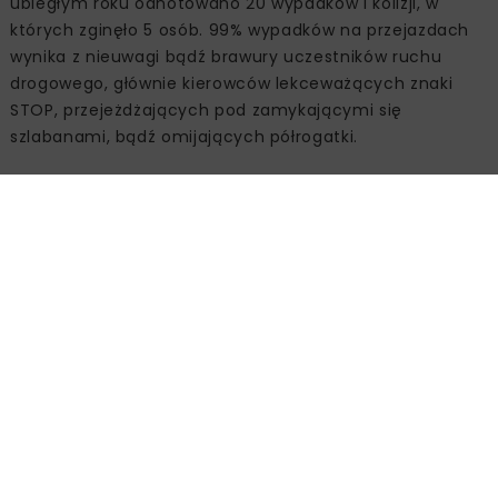
ubiegłym roku odnotowano 20 wypadków i kolizji, w
których zginęło 5 osób. 99% wypadków na przejazdach
wynika z nieuwagi bądź brawury uczestników ruchu
drogowego, głównie kierowców lekceważących znaki
STOP, przejeżdżających pod zamykającymi się
szlabanami, bądź omijających półrogatki.
Źródło:
PKP Polskie Linie Kolejowe SA, www.plk-sa.pl
BEZPIECZEŃSTWO
BEZPIECZNY PRZEJAZD
INFRASTRUKTURA KOLEJOWA
PLK
PRZEJAZD KOLEJOWO-DROGOWY
Powiązane artykuły