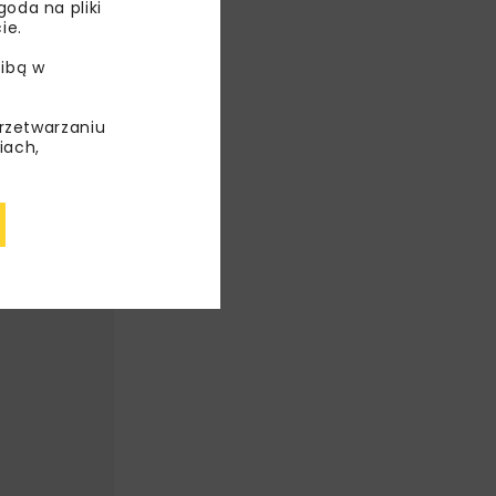
oda na pliki
ie.
ibą w
przetwarzaniu
iach,