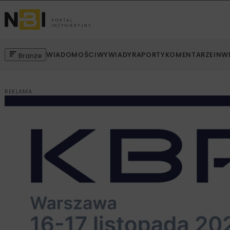
WIADOMOŚCI
WYWIADY
RAPORTY
KOMENTARZE
INW
Branże
REKLAMA