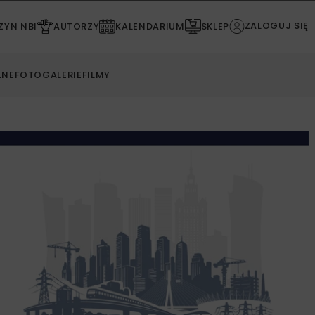
ZALOGUJ SIĘ
YN NBI
AUTORZY
KALENDARIUM
SKLEP
LNE
FOTOGALERIE
FILMY