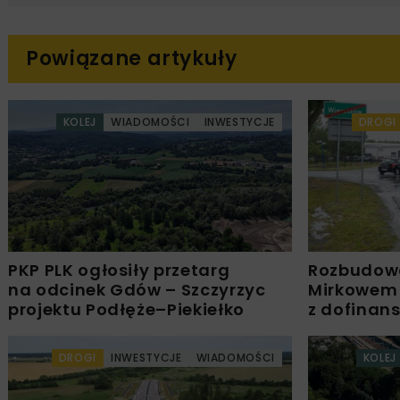
Powiązane artykuły
KOLEJ
WIADOMOŚCI
INWESTYCJE
DROGI
PKP PLK ogłosiły przetarg
Rozbudow
na odcinek Gdów – Szczyrzyc
Mirkowem
projektu Podłęże–Piekiełko
z dofinan
DROGI
INWESTYCJE
WIADOMOŚCI
KOLEJ