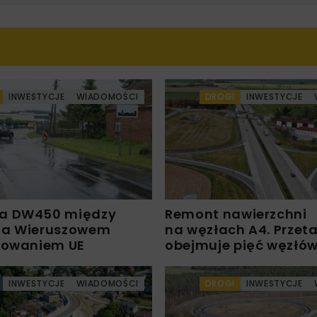
INWESTYCJE
WIADOMOŚCI
DROGI
INWESTYCJE
a DW450 między
Remont nawierzchni
 a Wieruszowem
na węzłach A4. Przet
sowaniem UE
obejmuje pięć węzłó
INWESTYCJE
WIADOMOŚCI
DROGI
INWESTYCJE