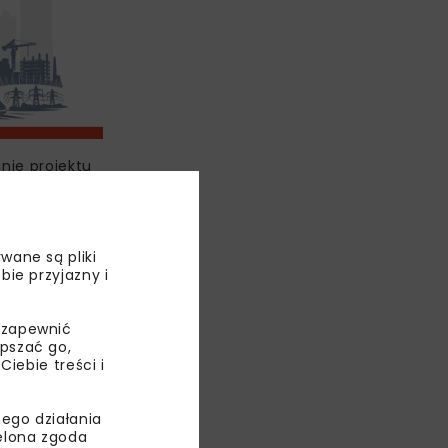
nie projektu
ryszawce,
wane są pliki
bie przyjazny i
 zapewnić
ZKA
epszać go,
ebie treści i
IVIA
ego działania
CJI
ielona zgoda