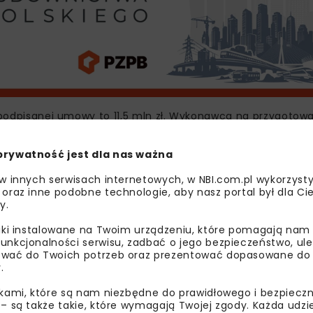
ć podpisanej umowy to 11,5 mln zł. Wykonawca na przygotowa
prywatność jest dla nas ważna
 12 przepustów i jednego mostu w Suchej Beskidzkiej na St
 w innych serwisach internetowych, w NBI.com.pl wykorzysty
 oraz inne podobne technologie, aby nasz portal był dla Cie
y.
liki instalowane na Twoim urządzeniu, które pomagają nam
DK28
DK28 WADOWICE-SUCHA BESKID
unkcjonalności serwisu, zadbać o jego bezpieczeństwo, ul
wać do Twoich potrzeb oraz prezentować dopasowane do Ci
INFRASTRUKTURA DROGOWA
.
ikami, które są nam niezbędne do prawidłowego i bezpieczn
MODERNIZACJA DROGI
PROJEKT MODERNIZA
 – są także takie, które wymagają Twojej zgody. Każda udz