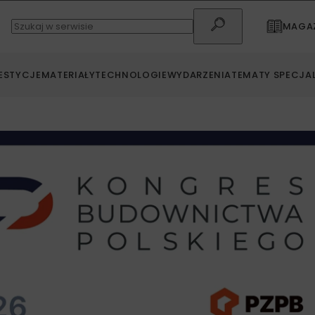
MAGAZ
ESTYCJE
MATERIAŁY
TECHNOLOGIE
WYDARZENIA
TEMATY SPECJA