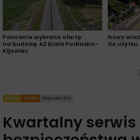
Ponownie wybrano ofertę
Nowy wiad
na budowę A2 Biała Podlaska–
do użytku
Kijowiec
DROGI
TUNELE
WIADOMOŚCI
Kwartalny serwi
bezpieczeństwa w