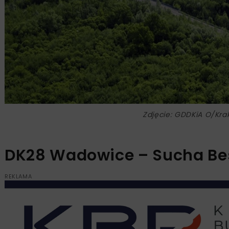
Zdjęcie: GDDKiA O/Kr
DK28 Wadowice – Sucha Be
REKLAMA