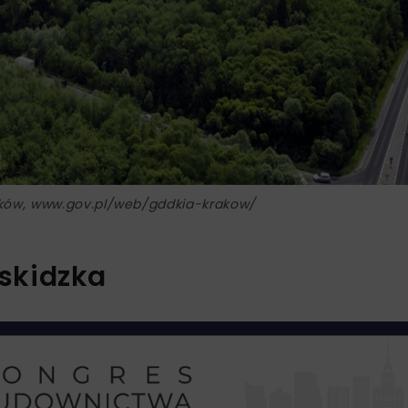
aków, www.gov.pl/web/gddkia-krakow/
skidzka