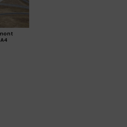
emont
 A4