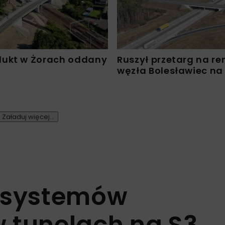
ukt w Żorach oddany
Ruszył przetarg na r
węzła Bolesławiec na
Załaduj więcej...
s systemów
 tunelach na S3