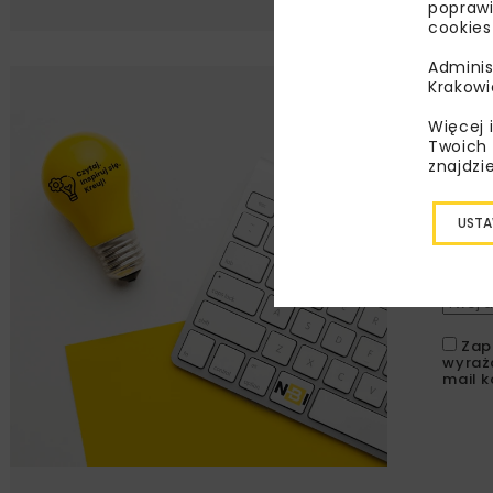
poprawi
cookies
Adminis
Krakowi
Lu
Więcej 
Twoich 
Zapi
znajdzi
najle
wydar
USTA
specj
Zap
wyraż
mail k