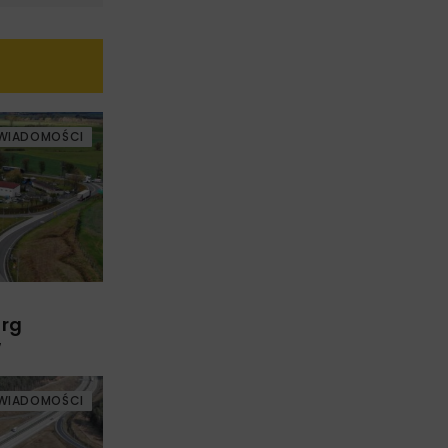
WIADOMOŚCI
arg
w
WIADOMOŚCI