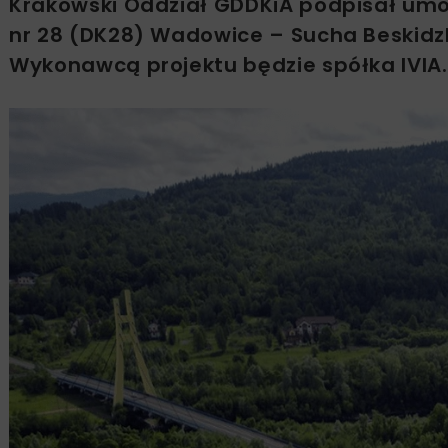
Krakowski Oddział GDDKiA podpisał umow
nr 28 (DK28) Wadowice – Sucha Beskidz
Wykonawcą projektu będzie spółka IVIA.