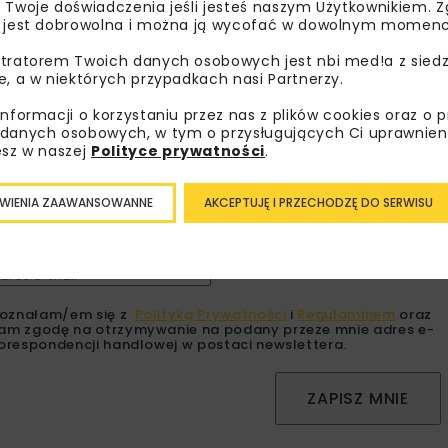
 Twoje doświadczenia jeśli jesteś naszym Użytkownikiem. Zg
 jest dobrowolna i można ją wycofać w dowolnym momenc
tratorem Twoich danych osobowych jest nbi med!a z siedz
e, a w niektórych przypadkach nasi Partnerzy.
bisz wiedzieć więcej?
informacji o korzystaniu przez nas z plików cookies oraz o 
danych osobowych, w tym o przysługujących Ci uprawnien
sz się do newslettera aby otrzymywać od nas
esz w naszej
Polityce prywatności
.
psze informacje branżowe, zaproszenia na
zenia, atrakcyjne oferty i dedykowane akcje
WIENIA ZAAWANSOWANNE
AKCEPTUJĘ I PRZECHODZĘ DO SERWISU
alne.
oznałam/em się z
Polityką Prywatności
i
Regulaminem
oraz
am zgodę na otrzymywanie na podany przeze mnie adres e-
orespondencji handlowej w postaci newslettera.
ZAPISZ MNIE