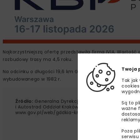
Najkorzystniejszą ofertę przedstawiła firma IVIA. Wartoś
rozbudowy trasy ma 4,5 roku.
Twoja 
Na odcinku o długości 19,6 km GDDKiA planuje przebudowę
wybudowanego w 1982 r.
Tak jak
cookies
wygodn
Źródło:
Generalna Dyrekcja Dróg Krajowych
Są to p
i Autostrad Oddział Kraków,
ważne f
www.gov.pl/web/gddkia-krakow/
dostoso
reklamy
Poza pl
serwisu