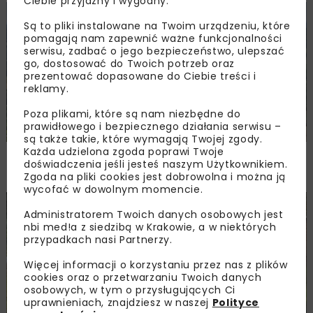
Ciebie przyjazny i wygodny.
KOLEJ
WIADOMOŚCI
INWESTYCJE
Są to pliki instalowane na Twoim urządzeniu, które
pomagają nam zapewnić ważne funkcjonalności
serwisu, zadbać o jego bezpieczeństwo, ulepszać
go, dostosować do Twoich potrzeb oraz
prezentować dopasowane do Ciebie treści i
reklamy.
Poza plikami, które są nam niezbędne do
prawidłowego i bezpiecznego działania serwisu –
są także takie, które wymagają Twojej zgody.
Każda udzielona zgoda poprawi Twoje
PKP PLK ogłosiły przetarg na odcinek Gdów
doświadczenia jeśli jesteś naszym Użytkownikiem.
– Szczyrzyc projektu Podłęże–Piekiełko
Zgoda na pliki cookies jest dobrowolna i można ją
wycofać w dowolnym momencie.
DROGI
INWESTYCJE
WIADOMOŚCI
Administratorem Twoich danych osobowych jest
nbi med!a z siedzibą w Krakowie, a w niektórych
przypadkach nasi Partnerzy.
Więcej informacji o korzystaniu przez nas z plików
cookies oraz o przetwarzaniu Twoich danych
osobowych, w tym o przysługujących Ci
uprawnieniach, znajdziesz w naszej
Polityce