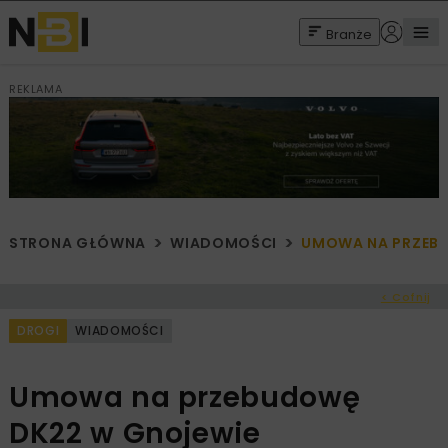
Branże
REKLAMA
STRONA GŁÓWNA
WIADOMOŚCI
UMOWA NA PRZEBU
< Cofnij
DROGI
WIADOMOŚCI
Umowa na przebudowę
DK22 w Gnojewie