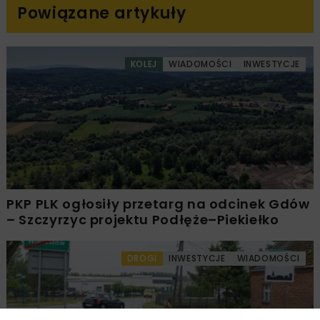
Powiązane artykuły
KOLEJ
WIADOMOŚCI
INWESTYCJE
PKP PLK ogłosiły przetarg na odcinek Gdów
– Szczyrzyc projektu Podłęże–Piekiełko
DROGI
INWESTYCJE
WIADOMOŚCI