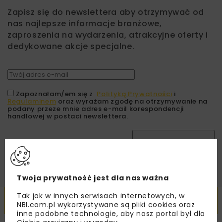
Zapisz się do newslettera aby otrzymywać od
nas najlepsze informacje branżowe,
zaproszenia na wydarzenia, atrakcyjne oferty i
dedykowane akcje specjalne.
Zapoznałam/em się z
Polityką Prywatności
i
Regulaminem
oraz wyrażam zgodę na otrzymywanie na
podany przeze mnie adres e-mail korespondencji
handlowej w postaci newslettera.
ZAPISZ MNIE
Twoja prywatność jest dla nas ważna
Tak jak w innych serwisach internetowych, w
Powiązane artykuły
NBI.com.pl wykorzystywane są pliki cookies oraz
inne podobne technologie, aby nasz portal był dla