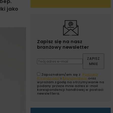
ibep.
ki jako
Zapisz się na nasz
branżowy newsletter
ZAPISZ
MNIE
Zapoznałam/em się z
Polityką
Prywatności
i
Regulaminem
oraz
wyrażam zgodę na otrzymywanie na
podany przeze mnie adres e-mail
korespondencji handlowej w postaci
newslettera.