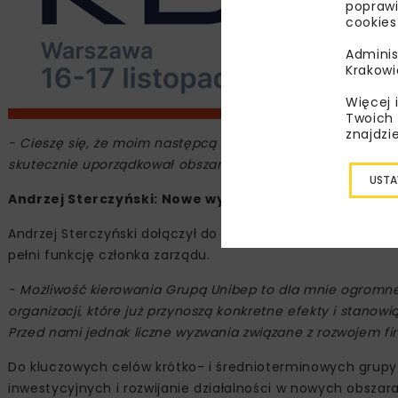
poprawi
cookies
Adminis
Krakowi
Więcej 
Twoich 
znajdzi
- Cieszę się, że moim następcą zostanie Andrzej Sterczyńsk
skutecznie uporządkował obszar finansowy i znakomicie ko
USTA
Andrzej Sterczyński: Nowe wyzwania
Andrzej Sterczyński dołączył do Grupy Kapitałowej Unibep
pełni funkcję członka zarządu.
- Możliwość kierowania Grupą Unibep to dla mnie ogromne
organizacji, które już przynoszą konkretne efekty i stano
Przed nami jednak liczne wyzwania związane z rozwojem fi
Do kluczowych celów krótko- i średnioterminowych grupy
inwestycyjnych i rozwijanie działalności w nowych obszar