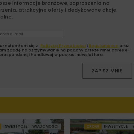
psze informacje branżowe, zaproszenia na
zenia, atrakcyjne oferty i dedykowane akcje
alne.
oznałam/em się z
Polityką Prywatności
i
Regulaminem
oraz
am zgodę na otrzymywanie na podany przeze mnie adres e-
orespondencji handlowej w postaci newslettera.
ZAPISZ MNIE
INWESTYCJE
WIADOMOŚCI
DROGI
INWESTYCJE