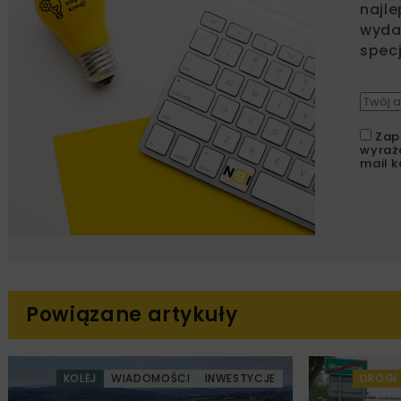
najle
wydar
specj
Zap
wyraż
mail k
Powiązane artykuły
KOLEJ
WIADOMOŚCI
INWESTYCJE
DROGI