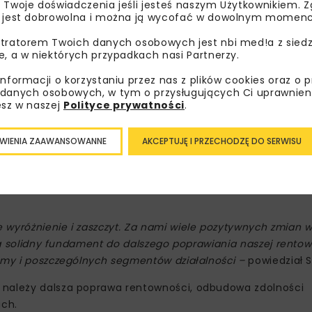
 Twoje doświadczenia jeśli jesteś naszym Użytkownikiem. Zg
 jest dobrowolna i można ją wycofać w dowolnym momenc
tratorem Twoich danych osobowych jest nbi med!a z siedz
e, a w niektórych przypadkach nasi Partnerzy.
informacji o korzystaniu przez nas z plików cookies oraz o 
danych osobowych, w tym o przysługujących Ci uprawnien
esz w naszej
Polityce prywatności
.
i, który w ciągu roku pracy w Unibep nie tylko poznał firmę, 
munikuje się z rynkiem –
dodał Blocher.
WIENIA ZAAWANSOWANNE
AKCEPTUJĘ I PRZECHODZĘ DO SERWISU
 2 stycznia 2024 roku jako dyrektor finansowy. Od 20 luteg
 wyróżnienie i zaszczyt. Za nami wiele pozytywnych zmian 
wią solidny fundament do dalszego poprawiania naszej rentow
rmy i poszczególnych segmentów działalności –
powiedział S
 należy dalsza poprawa rentowności, odbudowa zdolności
ach.