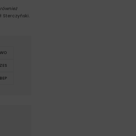
 również
 Sterczyński.
TWO
ZES
BEP