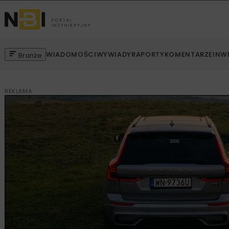
WIADOMOŚCI
WYWIADY
RAPORTY
KOMENTARZE
INW
Branże
REKLAMA