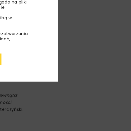
oda na pliki
ie.
ibą w
przetwarzaniu
iach,
ale także
o 2024 roku
wewnątrz
ności.
terczyński.