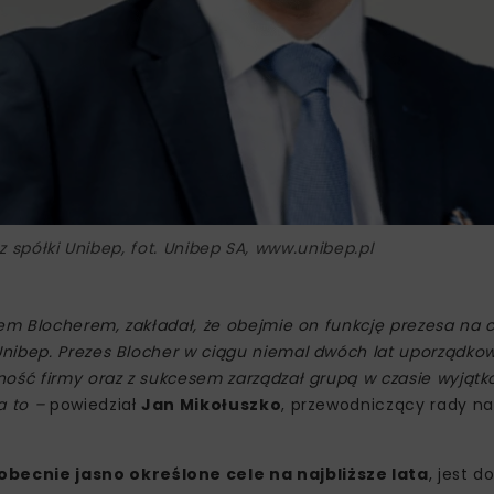
z spółki Unibep, fot. Unibep SA, www.unibep.pl
zem Blocherem, zakładał, że obejmie on funkcję prezesa na 
nibep. Prezes Blocher w ciągu niemal dwóch lat uporządkow
ność firmy oraz z sukcesem zarządzał grupą w czasie wyjąt
a to –
powiedział
Jan Mikołuszko
, przewodniczący rady na
becnie jasno określone cele na najbliższe lata
, jest d