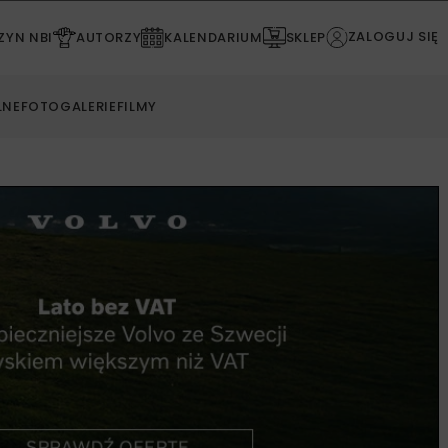
ZALOGUJ SIĘ
YN NBI
AUTORZY
KALENDARIUM
SKLEP
LNE
FOTOGALERIE
FILMY