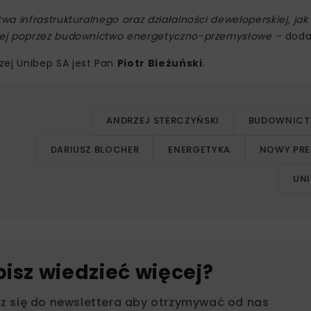
 infrastrukturalnego oraz działalności deweloperskiej, jak
nej poprzez budownictwo energetyczno-przemysłowe –
dodał
ej Unibep SA jest Pan
Piotr Bieżuński
.
ANDRZEJ STERCZYŃSKI
BUDOWNIC
DARIUSZ BLOCHER
ENERGETYKA
NOWY PRE
UNI
bisz wiedzieć więcej?
sz się do newslettera aby otrzymywać od nas