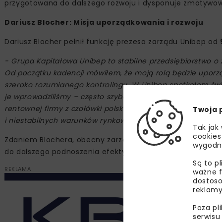
przygotowana do dalszego rozwoju i dysponuje zmotywow
Dariusz Blocher: Misja uporządkowania i rozwoju
Dariusz Blocher pełnił funkcję prezesa zarządu Unibep od
- Grupa Kapitałowa Unibep to stabilne przedsiębiorstwo o 
Od początku kadencji mówiłem, że moją rolą będzie upor
szeroko rozumianego kontrolingu. W Unibep spotkałem świ
je wprowadziliśmy – często szybciej niż zakładałem. Nasz
rentownej firmy z czołówki polskiej branży budowlanej. Wy
Twoja 
i niestabilnych warunków rynkowych –
podkreślił
Dariusz 
Tak jak
cookies
Zdaniem Blochera, obecny zarząd i kadra Grupy Kapitałow
wygodn
do dalszego podnoszenia efektywności organizacji.
Są to p
REKLAMA
ważne f
dostoso
reklamy
Poza pl
serwisu