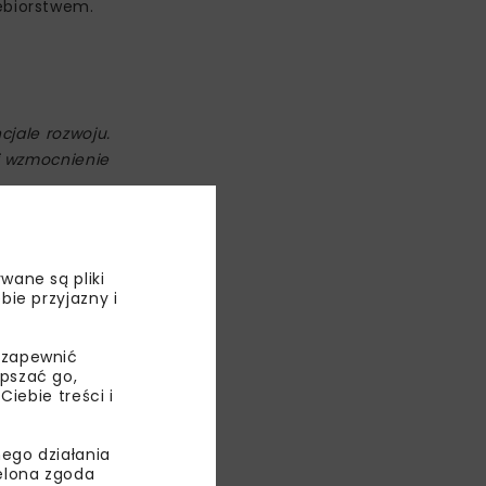
ębiorstwem.
cjale rozwoju.
i wzmocnienie
ozycji jako
mo trudnych
wane są pliki
bie przyjazny i
jących
 zapewnić
epszać go,
ebie treści i
ego działania
ielona zgoda