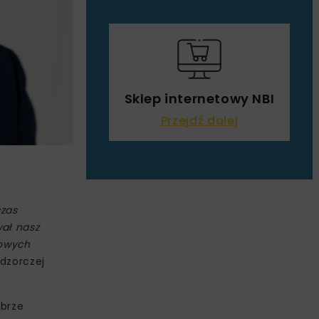
Sklep internetowy NBI
Przejdź dalej
czas
ał nasz
kowych
dzorczej
obrze