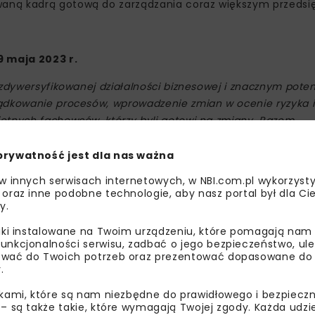
aną kadrą gotową do zarządzania coraz większym przedsi
9 maja 2023 r.
zdywersyfikowanej działalności biznesowej i znacznym poten
ządkowanie procesów, wprowadzenie zmian w ocenie ryzyka 
etnych fachowców, którzy byli gotowi na zmiany. Razem
ym celem, wyznaczonym w maju 2023 roku, było umocnienie p
niki za 2024 rok pokazują, że jesteśmy na dobrej drodze, mi
prywatność jest dla nas ważna
Blocher
.
 w innych serwisach internetowych, w NBI.com.pl wykorzysty
 oraz inne podobne technologie, aby nasz portal był dla Cie
ej Unibep są przygotowani do kontynuacji działań zmierza
y.
liki instalowane na Twoim urządzeniu, które pomagają nam
unkcjonalności serwisu, zadbać o jego bezpieczeństwo, ul
wać do Twoich potrzeb oraz prezentować dopasowane do Ci
.
ikami, które są nam niezbędne do prawidłowego i bezpieczn
 – są także takie, które wymagają Twojej zgody. Każda udz