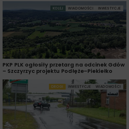
KOLEJ
WIADOMOŚCI
INWESTYCJE
PKP PLK ogłosiły przetarg na odcinek Gdów
– Szczyrzyc projektu Podłęże–Piekiełko
DROGI
INWESTYCJE
WIADOMOŚCI