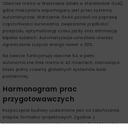
Obecnie metro w Warszawie działa w standardzie GoA2,
gdzie maszynista wspomagany jest przez systemy
automatyczne. Wdrożenie GoA4 pozwoli na poprawę
częstotliwości kursowania, zwiększenie prędkości
przejazdu, optymalizację czasu jazdy oraz eliminację
błędów ludzkich. Automatyzacja umożliwia również
ograniczenie zużycia energii nawet o 30%.
Na świecie funkcjonują obecnie 64 w pełni
autonomiczne linie metra w 42 miastach, stanowiące
blisko jedną czwartą globalnych systemów kolei
podziemnej.
Harmonogram prac
przygotowawczych
Rozpoczęcie budowy uzależnione jest od zakończenia
etapów formalno-projektowych. Zgodnie z
harmonogramem projekt koncepcyjny
linii
M4 będzie