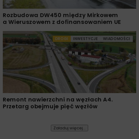
Rozbudowa DW450 między Mirkowem
a Wieruszowem z dofinansowaniem UE
DROGI
INWESTYCJE
WIADOMOŚCI
Remont nawierzchni na węzłach A4.
Przetarg obejmuje pięć węzłów
Załaduj więcej...