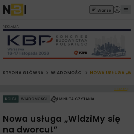
Branże
REKLAMA
STRONA GŁÓWNA
WIADOMOŚCI
NOWA USŁUGA „WI
< Cofnij
KOLEJ
WIADOMOŚCI
1 MINUTA CZYTANIA
Nowa usługa „WidziMy się
na dworcu!”