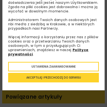
doświadczenia jeśli jesteś naszym Użytkownikiem.
Zapisz się do newslettera aby otrzymywać od
Zgoda na pliki cookies jest dobrowolna i można ją
wycofać w dowolnym momencie.
nas najlepsze informacje branżowe,
zaproszenia na wydarzenia, atrakcyjne oferty i
Administratorem Twoich danych osobowych jest
dedykowane akcje specjalne.
nbi med!a z siedzibą w Krakowie, a w niektórych
przypadkach nasi Partnerzy.
Więcej informacji o korzystaniu przez nas z plików
cookies oraz o przetwarzaniu Twoich danych
osobowych, w tym o przysługujących Ci
Zapoznałam/em się z
Polityką Prywatności
i
Regulaminem
oraz wyrażam zgodę na otrzymywanie na
uprawnieniach, znajdziesz w naszej
Polityce
podany przeze mnie adres e-mail korespondencji
prywatności
.
handlowej w postaci newslettera.
USTAWIENIA ZAAWANSOWANNE
ZAPISZ MNIE
AKCEPTUJĘ I PRZECHODZĘ DO SERWISU
Powiązane artykuły