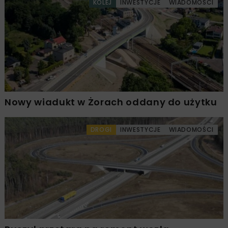
KOLEJ
INWESTYCJE
WIADOMOŚCI
Nowy wiadukt w Żorach oddany do użytku
DROGI
INWESTYCJE
WIADOMOŚCI