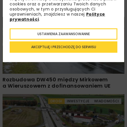
PKP PLK ogłosiły przetarg na odcinek Gdów
cookies oraz o przetwarzaniu Twoich danych
– Szczyrzyc projektu Podłęże–Piekiełko
osobowych, w tym o przysługujących Ci
uprawnieniach, znajdziesz w naszej
Polityce
prywatności
.
DROGI
INWESTYCJE
WIADOMOŚCI
USTAWIENIA ZAAWANSOWANNE
AKCEPTUJĘ I PRZECHODZĘ DO SERWISU
Rozbudowa DW450 między Mirkowem
a Wieruszowem z dofinansowaniem UE
DROGI
INWESTYCJE
WIADOMOŚCI