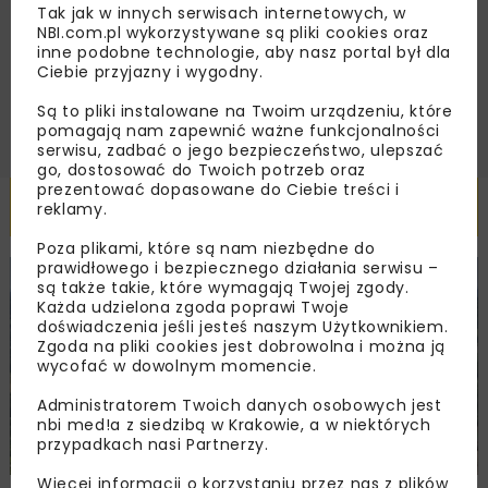
podany przeze mnie adres e-mail korespondencji
Tak jak w innych serwisach internetowych, w
handlowej w postaci newslettera.
NBI.com.pl wykorzystywane są pliki cookies oraz
inne podobne technologie, aby nasz portal był dla
Ciebie przyjazny i wygodny.
ZAPISZ MNIE
Są to pliki instalowane na Twoim urządzeniu, które
pomagają nam zapewnić ważne funkcjonalności
serwisu, zadbać o jego bezpieczeństwo, ulepszać
go, dostosować do Twoich potrzeb oraz
prezentować dopasowane do Ciebie treści i
Powiązane artykuły
reklamy.
Poza plikami, które są nam niezbędne do
prawidłowego i bezpiecznego działania serwisu –
KOLEJ
WIADOMOŚCI
INWESTYCJE
są także takie, które wymagają Twojej zgody.
Każda udzielona zgoda poprawi Twoje
doświadczenia jeśli jesteś naszym Użytkownikiem.
Zgoda na pliki cookies jest dobrowolna i można ją
wycofać w dowolnym momencie.
Administratorem Twoich danych osobowych jest
nbi med!a z siedzibą w Krakowie, a w niektórych
przypadkach nasi Partnerzy.
Więcej informacji o korzystaniu przez nas z plików