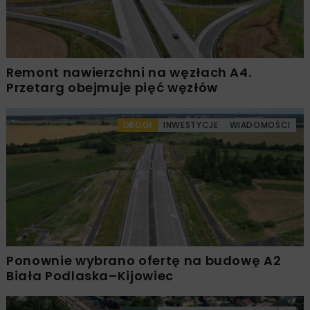
Remont nawierzchni na węzłach A4.
Przetarg obejmuje pięć węzłów
DROGI
INWESTYCJE
WIADOMOŚCI
Ponownie wybrano ofertę na budowę A2
Biała Podlaska–Kijowiec