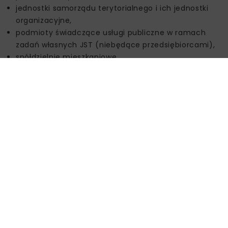
jednostki samorządu terytorialnego i ich jednostki
organizacyjne,
podmioty świadczące usługi publiczne w ramach
zadań własnych JST (niebędące przedsiębiorcami),
spółdzielnie mieszkaniowe.
Dofinansowanie będzie udzielane w formie dotacji i
pożyczek, z intensywnością do 100 proc. kosztów
kwalifikowanych.
Źródło:
Narodowy Fundusz Ochrony Środowiska i
Gospodarki Wodnej
BIOGAZ
BIOMETAN
FENIKS
MAGAZYNOWANIE ENERGII
NFOŚIGW
OZE
TRANSFORMACJA ENERGETYCZNA