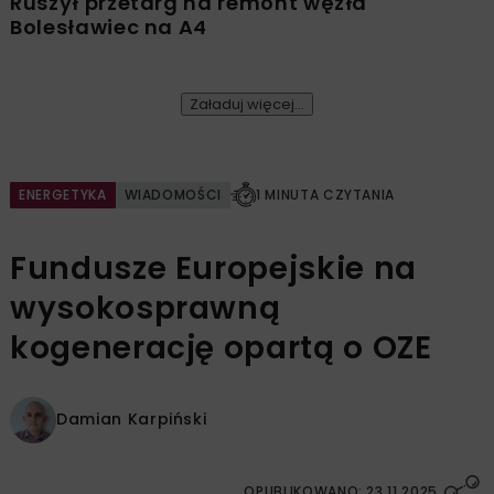
Ruszył przetarg na remont węzła
Bolesławiec na A4
Załaduj więcej...
ENERGETYKA
WIADOMOŚCI
1 MINUTA CZYTANIA
Fundusze Europejskie na
wysokosprawną
kogenerację opartą o OZE
Damian Karpiński
OPUBLIKOWANO: 23.11.2025