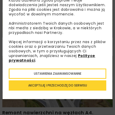
Każda udzielona zgoda poprawi Twoje
doświadczenia jeśli jesteś naszym Użytkownikiem.
Zgoda na pliki cookies jest dobrowolna i można ją
wycofać w dowolnym momencie.
Administratorem Twoich danych osobowych jest
nbi med!a z siedzibą w Krakowie, a w niektórych
przypadkach nasi Partnerzy.
Więcej informacji o korzystaniu przez nas z plików
Rozbudowa DW450 między Mirkowem
cookies oraz o przetwarzaniu Twoich danych
a Wieruszowem z dofinansowaniem UE
osobowych, w tym o przysługujących Ci
uprawnieniach, znajdziesz w naszej
Polityce
prywatności
.
DROGI
INWESTYCJE
WIADOMOŚCI
USTAWIENIA ZAAWANSOWANNE
AKCEPTUJĘ I PRZECHODZĘ DO SERWISU
Remont nawierzchni na węzłach A4.