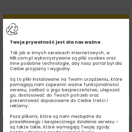
Powiązane artykuły
Twoja prywatność jest dla nas ważna
KOLEJ
WIADOMOŚCI
INWESTYCJE
Tak jak w innych serwisach internetowych, w
NBI.com.pl wykorzystywane są pliki cookies oraz
inne podobne technologie, aby nasz portal był dla
Ciebie przyjazny i wygodny.
Są to pliki instalowane na Twoim urządzeniu, które
pomagają nam zapewnić ważne funkcjonalności
serwisu, zadbać o jego bezpieczeństwo, ulepszać
go, dostosować do Twoich potrzeb oraz
PKP PLK ogłosiły przetarg na odcinek Gdów
prezentować dopasowane do Ciebie treści i
reklamy.
– Szczyrzyc projektu Podłęże–Piekiełko
Poza plikami, które są nam niezbędne do
prawidłowego i bezpiecznego działania serwisu –
DROGI
INWESTYCJE
WIADOMOŚCI
są także takie, które wymagają Twojej zgody.