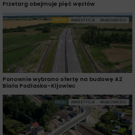
Przetarg obejmuje pięć węzłów
DROGI
INWESTYCJE
WIADOMOŚCI
Ponownie wybrano ofertę na budowę A2
Biała Podlaska–Kijowiec
KOLEJ
INWESTYCJE
WIADOMOŚCI