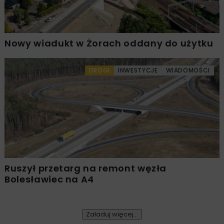
Nowy wiadukt w Żorach oddany do użytku
DROGI
INWESTYCJE
WIADOMOŚCI
Ruszył przetarg na remont węzła
Bolesławiec na A4
Załaduj więcej...