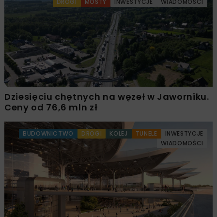
DROGI
MOSTY
INWESTYCJE
WIADOMOŚCI
Dziesięciu chętnych na węzeł w Jaworniku.
Ceny od 76,6 mln zł
BUDOWNICTWO
DROGI
KOLEJ
TUNELE
INWESTYCJE
WIADOMOŚCI