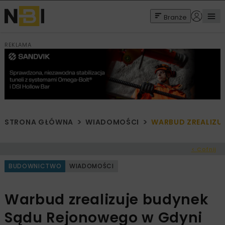
Branże
REKLAMA
STRONA GŁÓWNA
WIADOMOŚCI
WARBUD ZREALIZU
< Cofnij
BUDOWNICTWO
WIADOMOŚCI
Warbud zrealizuje budynek
Sądu Rejonowego w Gdyni