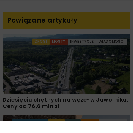
Powiązane artykuły
DROGI
MOSTY
INWESTYCJE
WIADOMOŚCI
Dziesięciu chętnych na węzeł w Jaworniku.
Ceny od 76,6 mln zł
BUDOWNICTWO
DROGI
KOLEJ
TUNELE
INWESTYCJE
WIADOMOŚCI