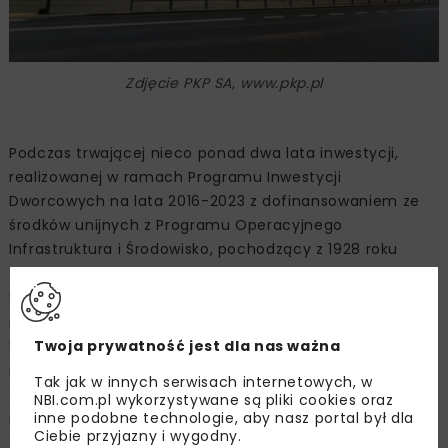
Zdjęcie PKP SA, www.pkp.pl
Podczas trwającej nieco ponad dwa lata inwestycji,
realizowanej w ramach Programu Inwestycji
Dworcowych na lata 2016-2023 z dofinansowaniem ze
środków unijnych z Programu Operacyjnego
Infrastruktura i Środowisko, pochodzący z 1928 roku
dworzec przeszedł prawdziwą przemianę. Wyższej części
budynku przywrócono ceglany wygląd, natomiast niższą
parterową, w której mieściła się dawniej ekspedycja
kolejowa, odbudowano od podstaw, otynkowano i
Twoja prywatność jest dla nas ważna
pomalowano na biało. Zyskała ona również aluminiowo-
Tak jak w innych serwisach internetowych, w
szklaną fasadę. Na elewacji pojawiły się nowe
NBI.com.pl wykorzystywane są pliki cookies oraz
podświetlane szyldy z napisem „dworzec kolejowy” od
inne podobne technologie, aby nasz portal był dla
Ciebie przyjazny i wygodny.
strony miasta i z nazwą miejscowości od peronów, a