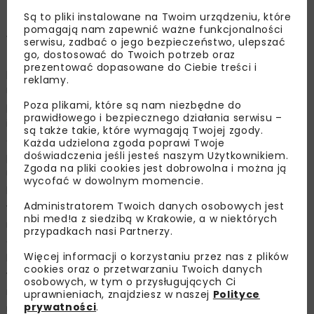
także zegary. Budynek zyskał również iluminację nocną.
Są to pliki instalowane na Twoim urządzeniu, które
pomagają nam zapewnić ważne funkcjonalności
We wnętrzu na pasażerów czeka całkowicie na nowo
serwisu, zadbać o jego bezpieczeństwo, ulepszać
go, dostosować do Twoich potrzeb oraz
zaaranżowany hol oraz poczekalnia sezonowa. Obydwie
prezentować dopasowane do Ciebie treści i
przestrzenie urządzono nowocześnie oraz utrzymano w
reklamy.
modnych odcieniach bieli i szarości. Ciekawostką jest
Poza plikami, które są nam niezbędne do
posadzka z odtworzonymi na wzór historycznych białymi
prawidłowego i bezpiecznego działania serwisu –
i czarnymi płytkami z geometryczną bordiurą (element
są także takie, które wymagają Twojej zgody.
ozdobny podłogi), a także wyeksponowanie
Każda udzielona zgoda poprawi Twoje
doświadczenia jeśli jesteś naszym Użytkownikiem.
pomalowanej na szaro cegły w górnej części ścian.
Zgoda na pliki cookies jest dobrowolna i można ją
Uwagę zwracają podwieszane do sufitu, nowoczesne i
wycofać w dowolnym momencie.
kwadratowe oprawy oświetleniowe. Hol i poczekalnię
Administratorem Twoich danych osobowych jest
wyposażono również w metalowe ławki, gabloty na
nbi med!a z siedzibą w Krakowie, a w niektórych
rozkłady jazdy oraz elektroniczne tablice przyjazdów i
przypadkach nasi Partnerzy.
odjazdów pociągów. W pobliżu zlokalizowano toalety. W
Więcej informacji o korzystaniu przez nas z plików
budynku dworca przewidziano także pomieszczenia na
cookies oraz o przetwarzaniu Twoich danych
wynajem: prawie 200-metrowy lokal na parterze, w
osobowych, w tym o przysługujących Ci
miejscu dawnej ekspedycji oraz pomieszczenia biurowe
uprawnieniach, znajdziesz w naszej
Polityce
prywatności
.
na piętrze budynku.