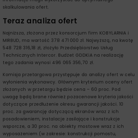
skalkulowania ofert.
Teraz analiza ofert
Najniższa, złożona przez konsorcjum firm KOBYLARNIA i
MIRBUD, ma wartość 378 471 000 zł. Najwyższą, na kwotę
548 728 316,18 zł, złożyło Przedsiębiorstwo Usług
Technicznych Intercor. Budżet GDDKiA na realizację
tego zadania wynosi 496 065 356,70 zł.
Komisja przetargowa przystępuje do analizy ofert w celu
wyłonienia wykonawcy. Głównym kryterium oceny ofert
złożonych w przetargu będzie cena – 60 proc. Pod
uwagę będą brane również pozacenowe kryteria jakości
dotyczące przedłużenie okresu gwarancji jakości. 10
proc. za gwarancję dotyczącą ekranów wraz z ich
posadowieniem, instalacje zasilające i konstrukcje
wsporcze, a 30 proc. na obiekty mostowe wraz z ich
wyposażeniem (w zakresie: konstrukcji pomostu,