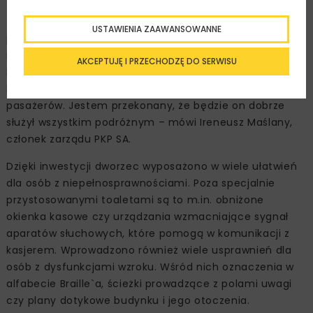
– Puck to kolejny ważny dworzec w województwie
USTAWIENIA ZAAWANSOWANNE
pomorskim, którego przebudowę zakończyliśmy w tym
roku. Dzięki niej budynek nie tylko odzyskał swój
AKCEPTUJĘ I PRZECHODZĘ DO SERWISU
historyczny wygląd, ale również stał się obiektem
komfortowym, bezpiecznym i dostępnym dla wszystkich
pasażerów. Jestem przekonany, że będzie on dobrze
służył wszystkim podróżnym – mówi Ireneusz Maślany,
członek zarządu PKP SA.
Dzięki inwestycji dworzec wyposażono w wiele ułatwień
dla osób z niepełnosprawnościami. Poza specjalnie
przystosowanymi toaletami są to m.in. obniżone
okienka kasowe czy urządzania wzmacniające sygnał
aparatów słuchowych, które pomogą w komunikacji z
kasjerem. Wprowadzono również wiele usprawnień dla
osób z dysfunkcjami wzroku. Wśród nich oznaczenia w
alfabecie Braille`a, ścieżki prowadzące z polami uwagi
czy plany dotykowe budynku i jego otoczenia.