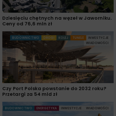
Dziesięciu chętnych na węzeł w Jaworniku.
Ceny od 76,6 mln zł
BUDOWNICTWO
DROGI
KOLEJ
TUNELE
INWESTYCJE
WIADOMOŚCI
Czy Port Polska powstanie do 2032 roku?
Przetargi za 54 mld zł
BUDOWNICTWO
ENERGETYKA
INWESTYCJE
WIADOMOŚCI