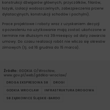
konstrukcji dźwigarów głównych, przyczółków, filarów,
łożysk, izolacji wodoszczelnych, zabezpieczenia przerw
dylatacyjnych, konstrukcji schodów i pochylni).
Prace projektowe i roboty wraz z uzyskaniem decyzji
o pozwoleniu na użytkowanie mają zostać ukończone w
terminie nie dłuższym niż 39 miesięcy od daty zawarcia
umowy. Do czasu realizacji robót nie wlicza się okresów
zimowych (tj. od 16 grudnia do 15 marca).
Źródło:
GDDKiA O/Wrocław,
www.gov.pl/web/gddkia-wroclaw/
DROGA EKSPRESOWA S8
DROGI
GDDKIA WROCŁAW
INFRASTRUKTURA DROGOWA
S8 ZĄBKOWICE ŚLĄSKIE-BARDO