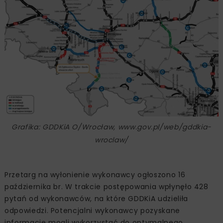
Grafika: GDDKiA O/Wrocław, www.gov.pl/web/gddkia-
wroclaw/
Przetarg na wyłonienie wykonawcy ogłoszono 16
października br. W trakcie postępowania wpłynęło 428
pytań od wykonawców, na które GDDKiA udzieliła
odpowiedzi. Potencjalni wykonawcy pozyskane
informacje mogli wykorzystać do optymalnego