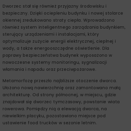
Dworzec stał się również przyjazny środowisku i
bezpieczny. Dzięki ociepleniu budynku i nowej stolarce
okiennej zredukowano straty ciepła. Wprowadzono
również system inteligentnego zarządzania budynkiem,
sterujący urządzeniami i instalacjami, który
optymalizuje zużycie energii elektrycznej, cieplnej i
wody, a także energooszczędne oświetlenie. Dla
poprawy bezpieczeństwa budynek wyposażono w
nowoczesne systemy monitoringu, sygnalizacji
włamania i napadu oraz przeciwpożarowe.
Metamorfozę przeszło najbliższe otoczenie dworca.
Ułożono nową nawierzchnię oraz zamontowano małą
architekturę. Od strony północnej, w miejscu, gdzie
znajdował się dworzec tymczasowy, powstanie wiata
rowerowa. Pomiędzy nią a elewacją dworca, na
niewielkim placyku, pozostawiono miejsce pod
ustawienie food trucków w sezonie letnim.