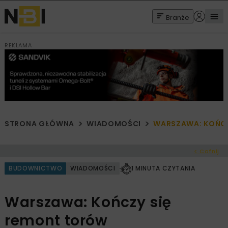
Branże
REKLAMA
STRONA GŁÓWNA
WIADOMOŚCI
WARSZAWA: KOŃCZ
< Cofnij
BUDOWNICTWO
WIADOMOŚCI
1 MINUTA CZYTANIA
Warszawa: Kończy się
remont torów