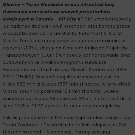
Główny – Toruń Wschodni wraz z infrastrukturą
dworcową oraz budową nowych przystanków
kolejowych w Toruniu – BiT City II”
. PKP zmodernizowały
już budynek dworca Toruń Wschodni oraz kończą prace
w budynku dworca Toruń Miasto. Natomiast PLK oraz
Miasto Toruń, na mocy podpisanego porozumienia, w
styczniu 2025 r. złożyły do Centrum Unijnych Projektów
Transportowych (CUPT) wniosek o dofinansowanie prac
budowlanych ze środków Programu Fundusze
Europejskie na Infrastrukturę, Klimat i Środowisko 2021-
2027 (FEnIKS). Wartość projektu szacowana jest na
blisko 686 mln zł brutto (557 mln zł netto), w tym wkład
Miasta Toruń na poziomie 10,1 mln zł brutto. Ocena
wniosków potrwa do 29 czerwca 2025 r., natomiast do 10
lipca 2025 r. CUPT ogłosi listę ocenionych projektów.
Zakres prac po stronie PLK obejmuje modernizację stacji
Toruń Wschodni i Toruń Miasto na linii kolejowej nr 353
(Poznań Wschód – Skandawa). Perony zostaną