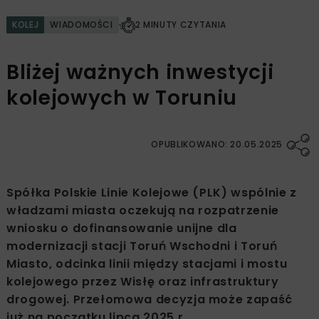
KOLEJ
WIADOMOŚCI
2 MINUTY CZYTANIA
Bliżej ważnych inwestycji
kolejowych w Toruniu
OPUBLIKOWANO: 20.05.2025
Spółka Polskie Linie Kolejowe (PLK) wspólnie z
władzami miasta oczekują na rozpatrzenie
wniosku o dofinansowanie unijne dla
modernizacji stacji Toruń Wschodni i Toruń
Miasto, odcinka linii między stacjami i mostu
kolejowego przez Wisłę oraz infrastruktury
drogowej. Przełomowa decyzja może zapaść
już na początku lipca 2025 r.