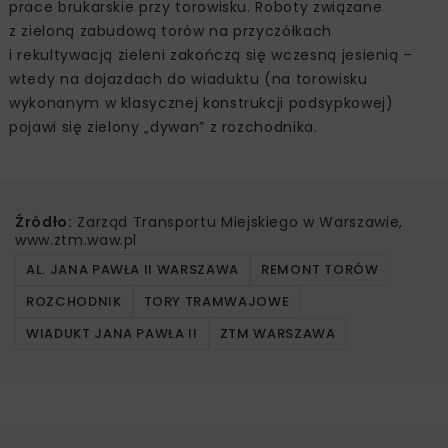
prace brukarskie przy torowisku. Roboty związane
z zieloną zabudową torów na przyczółkach
i rekultywacją zieleni zakończą się wczesną jesienią –
wtedy na dojazdach do wiaduktu (na torowisku
wykonanym w klasycznej konstrukcji podsypkowej)
pojawi się zielony „dywan” z rozchodnika.
Źródło:
Zarząd Transportu Miejskiego w Warszawie,
www.ztm.waw.pl
AL. JANA PAWŁA II WARSZAWA
REMONT TORÓW
ROZCHODNIK
TORY TRAMWAJOWE
WIADUKT JANA PAWŁA II
ZTM WARSZAWA