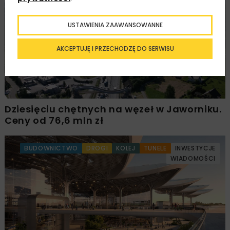
DROGI
MOSTY
INWESTYCJE
WIADOMOŚCI
USTAWIENIA ZAAWANSOWANNE
AKCEPTUJĘ I PRZECHODZĘ DO SERWISU
Dziesięciu chętnych na węzeł w Jaworniku.
Ceny od 76,6 mln zł
BUDOWNICTWO
DROGI
KOLEJ
TUNELE
INWESTYCJE
WIADOMOŚCI