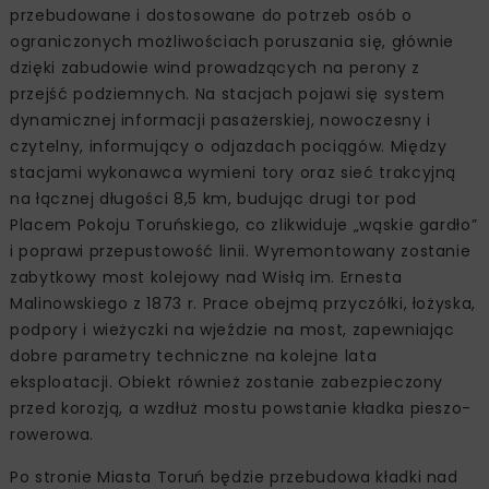
przebudowane i dostosowane do potrzeb osób o
ograniczonych możliwościach poruszania się, głównie
dzięki zabudowie wind prowadzących na perony z
przejść podziemnych. Na stacjach pojawi się system
dynamicznej informacji pasażerskiej, nowoczesny i
czytelny, informujący o odjazdach pociągów. Między
stacjami wykonawca wymieni tory oraz sieć trakcyjną
na łącznej długości 8,5 km, budując drugi tor pod
Placem Pokoju Toruńskiego, co zlikwiduje „wąskie gardło”
i poprawi przepustowość linii. Wyremontowany zostanie
zabytkowy most kolejowy nad Wisłą im. Ernesta
Malinowskiego z 1873 r. Prace obejmą przyczółki, łożyska,
podpory i wieżyczki na wjeździe na most, zapewniając
dobre parametry techniczne na kolejne lata
eksploatacji. Obiekt również zostanie zabezpieczony
przed korozją, a wzdłuż mostu powstanie kładka pieszo-
rowerowa.
Po stronie Miasta Toruń będzie przebudowa kładki nad