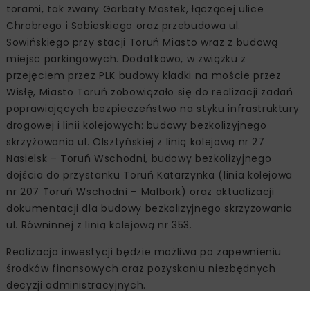
torami, tak zwany Garbaty Mostek, łączącej ulice
Chrobrego i Sobieskiego oraz przebudowa ul.
Sowińskiego przy stacji Toruń Miasto wraz z budową
miejsc parkingowych. Dodatkowo, w związku z
przejęciem przez PLK budowy kładki na moście przez
Wisłę, Miasto Toruń zobowiązało się do realizacji zadań
poprawiających bezpieczeństwo na styku infrastruktury
drogowej i linii kolejowych: budowy bezkolizyjnego
skrzyżowania ul. Olsztyńskiej z linią kolejową nr 27
Nasielsk – Toruń Wschodni, budowy bezkolizyjnego
dojścia do przystanku Toruń Katarzynka (linia kolejowa
nr 207 Toruń Wschodni – Malbork) oraz aktualizacji
dokumentacji dla budowy bezkolizyjnego skrzyżowania
ul. Równinnej z linią kolejową nr 353.
Realizacja inwestycji będzie możliwa po zapewnieniu
środków finansowych oraz pozyskaniu niezbędnych
decyzji administracyjnych.