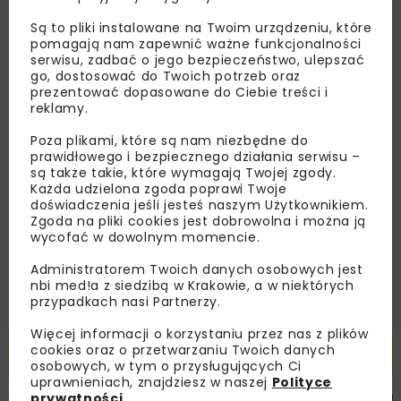
Zapisz się do newslettera aby otrzymywać od
Są to pliki instalowane na Twoim urządzeniu, które
nas najlepsze informacje branżowe,
pomagają nam zapewnić ważne funkcjonalności
zaproszenia na wydarzenia, atrakcyjne oferty i
serwisu, zadbać o jego bezpieczeństwo, ulepszać
dedykowane akcje specjalne.
go, dostosować do Twoich potrzeb oraz
prezentować dopasowane do Ciebie treści i
reklamy.
Poza plikami, które są nam niezbędne do
prawidłowego i bezpiecznego działania serwisu –
Zapoznałam/em się z
Polityką Prywatności
i
są także takie, które wymagają Twojej zgody.
Regulaminem
oraz wyrażam zgodę na otrzymywanie na
podany przeze mnie adres e-mail korespondencji
Każda udzielona zgoda poprawi Twoje
handlowej w postaci newslettera.
doświadczenia jeśli jesteś naszym Użytkownikiem.
Zgoda na pliki cookies jest dobrowolna i można ją
wycofać w dowolnym momencie.
ZAPISZ MNIE
Administratorem Twoich danych osobowych jest
nbi med!a z siedzibą w Krakowie, a w niektórych
przypadkach nasi Partnerzy.
Więcej informacji o korzystaniu przez nas z plików
Powiązane artykuły
cookies oraz o przetwarzaniu Twoich danych
osobowych, w tym o przysługujących Ci
uprawnieniach, znajdziesz w naszej
Polityce
prywatności
.