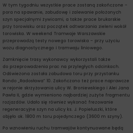
W tym tygodniu wszystkie prace zostaną zakończone –
pora na spawanie, zabudowę i zalewanie położonych
szyn specjalnymi żywicami, a także prace brukarskie
przy torowisku oraz początek odtwarzania zieleni wokół
torowiska. W weekend Tramwaje Warszawskie
przeprowadzą testy nowego torowiska – przy użyciu
wozu diagnostycznego i tramwaju liniowego.
Zamknięcie trasy wykonawcy wykorzystali także
do przeprowadzenia prac na przyległych odcinkach.
Odświeżona została zabudowa toru przy przystanku
Rondo „Radosława” 10. Zakończono też prace naprawcze
w rejonie skrzyżowania ulicy W. Broniewskiego i Alei Jana
Pawła II, gdzie wymieniono najbardziej zużyte fragmentu
rozjazdów. Udało się również wykonać frezowanie
regeneracyjne szyn na ulicy ks. J. Popiełuszki, które
objęło ok. 1800 m toru pojedynczego (3600 m szyny).
Po wznowieniu ruchu tramwajów kontynuowane będą