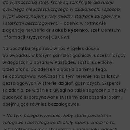
do wyznaczania stref, które są zamknięte dla ruchu
cywilnego nieuczestniczącego w działaniach, i sposób,
w jaki koordynujemy loty między statkami załogowymi
i statkami bezzałogowymi –
ocenia w rozmowie
z agencją Newseria dr
Jakub Ryzenko
, szef Centrum
Informacji Kryzysowej CBK PAN.
Na początku tego roku w Los Angeles doszło
do wypadku, w którym samolot gaśniczy, uczestniczący
w dogaszaniu pożaru w Palisades, został uderzony
przez drona. Do zderzenia doszło pomimo tego,
że obowiązywał wówczas na tym terenie zakaz lotów
bezzałogowych w strefie działań gaśniczych. Eksperci
są zdania, że właśnie z uwagi na takie zagrożenia należy
budować skoordynowane systemy zarządzania lotami,
obejmujące również bezzałogowce.
- Na tym polega wyzwanie, żeby statki powietrzne
załogowe i bezzałogowe działały razem, chodzi o to,
żeby faktycznie móc skorzystać z potencjału jednych