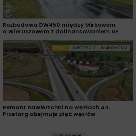
Rozbudowa DW450 między Mirkowem
a Wieruszowem z dofinansowaniem UE
DROGI
INWESTYCJE
WIADOMOŚCI
Remont nawierzchni na węzłach A4.
Przetarg obejmuje pięć węzłów
Załaduj więcej...