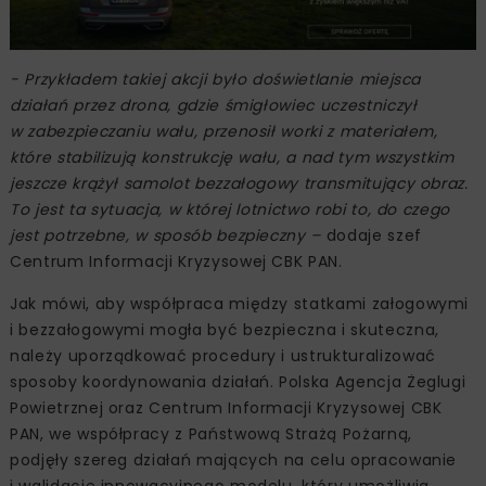
- Przykładem takiej akcji było doświetlanie miejsca
działań przez drona, gdzie śmigłowiec uczestniczył
w zabezpieczaniu wału, przenosił worki z materiałem,
które stabilizują konstrukcję wału, a nad tym wszystkim
jeszcze krążył samolot bezzałogowy transmitujący obraz.
To jest ta sytuacja, w której lotnictwo robi to, do czego
jest potrzebne, w sposób bezpieczny –
dodaje szef
Centrum Informacji Kryzysowej CBK PAN.
Jak mówi, aby współpraca między statkami załogowymi
i bezzałogowymi mogła być bezpieczna i skuteczna,
należy uporządkować procedury i ustrukturalizować
sposoby koordynowania działań. Polska Agencja Żeglugi
Powietrznej oraz Centrum Informacji Kryzysowej CBK
PAN, we współpracy z Państwową Strażą Pożarną,
podjęły szereg działań mających na celu opracowanie
i walidację innowacyjnego modelu, który umożliwia