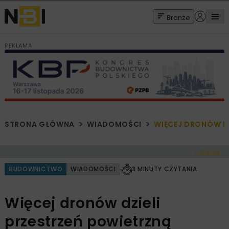
Branże
REKLAMA
STRONA GŁÓWNA
WIADOMOŚCI
WIĘCEJ DRONÓW D
< Cofnij
BUDOWNICTWO
WIADOMOŚCI
3 MINUTY CZYTANIA
Więcej dronów dzieli
przestrzeń powietrzną