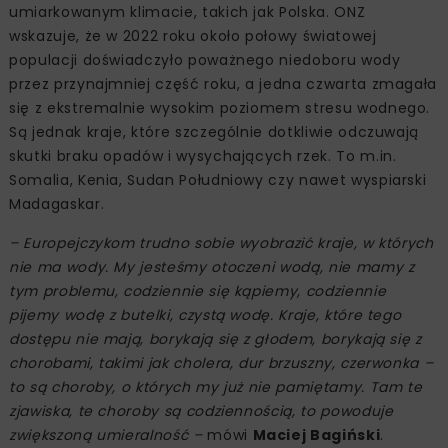
umiarkowanym klimacie, takich jak Polska. ONZ
wskazuje, że w 2022 roku około połowy światowej
populacji doświadczyło poważnego niedoboru wody
przez przynajmniej część roku, a jedna czwarta zmagała
się z ekstremalnie wysokim poziomem stresu wodnego.
Są jednak kraje, które szczególnie dotkliwie odczuwają
skutki braku opadów i wysychających rzek. To m.in.
Somalia, Kenia, Sudan Południowy czy nawet wyspiarski
Madagaskar.
– Europejczykom trudno sobie wyobrazić kraje, w których
nie ma wody. My jesteśmy otoczeni wodą, nie mamy z
tym problemu, codziennie się kąpiemy, codziennie
pijemy wodę z butelki, czystą wodę. Kraje, które tego
dostępu nie mają, borykają się z głodem, borykają się z
chorobami, takimi jak cholera, dur brzuszny, czerwonka –
to są choroby, o których my już nie pamiętamy. Tam te
zjawiska, te choroby są codziennością, to powoduje
zwiększoną umieralność –
mówi
Maciej Bagiński
.