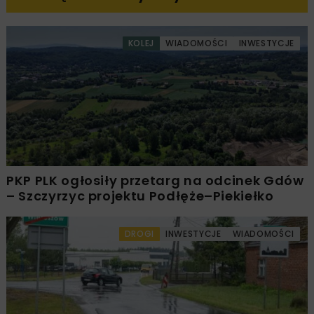
KOLEJ
WIADOMOŚCI
INWESTYCJE
PKP PLK ogłosiły przetarg na odcinek Gdów
– Szczyrzyc projektu Podłęże–Piekiełko
DROGI
INWESTYCJE
WIADOMOŚCI