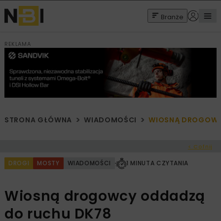
Branże
REKLAMA
STRONA GŁÓWNA
WIADOMOŚCI
WIOSNĄ DROGOWC
< Cofnij
DROGI
MOSTY
WIADOMOŚCI
1 MINUTA CZYTANIA
Wiosną drogowcy oddadzą
do ruchu DK78