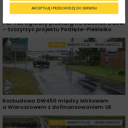
AKCEPTUJĘ I PRZECHODZĘ DO SERWISU
PKP PLK ogłosiły przetarg na odcinek Gdów
– Szczyrzyc projektu Podłęże–Piekiełko
DROGI
INWESTYCJE
WIADOMOŚCI
Rozbudowa DW450 między Mirkowem
a Wieruszowem z dofinansowaniem UE
DROGI
INWESTYCJE
WIADOMOŚCI