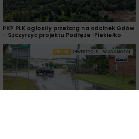
PKP PLK ogłosiły przetarg na odcinek Gdów
– Szczyrzyc projektu Podłęże–Piekiełko
DROGI
INWESTYCJE
WIADOMOŚCI
Rozbudowa DW450 między Mirkowem a
Wieruszowem z dofinansowaniem UE
DROGI
INWESTYCJE
WIADOMOŚCI