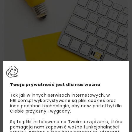
Lubisz wiedzieć więcej?
Twoja prywatność jest dla nas ważna
Tak jak w innych serwisach internetowych, w
Zapisz się do newslettera aby otrzymywać od
NBI.com.pl wykorzystywane są pliki cookies oraz
nas najlepsze informacje branżowe,
inne podobne technologie, aby nasz portal był dla
zaproszenia na wydarzenia, atrakcyjne oferty i
Ciebie przyjazny i wygodny.
dedykowane akcje specjalne.
Są to pliki instalowane na Twoim urządzeniu, które
pomagają nam zapewnić ważne funkcjonalności