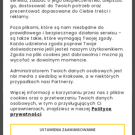
serwisu, zadbać o jego bezpieczeństwo, ulepszać
go, dostosować do Twoich potrzeb oraz
prezentować dopasowane do Ciebie treści i
Zapoznałam/em się z
Polityką Prywatności
i
reklamy.
Regulaminem
oraz wyrażam zgodę na otrzymywanie na
podany przeze mnie adres e-mail korespondencji
Poza plikami, które są nam niezbędne do
handlowej w postaci newslettera.
prawidłowego i bezpiecznego działania serwisu –
są także takie, które wymagają Twojej zgody.
ZAPISZ MNIE
Każda udzielona zgoda poprawi Twoje
doświadczenia jeśli jesteś naszym Użytkownikiem.
Zgoda na pliki cookies jest dobrowolna i można ją
wycofać w dowolnym momencie.
Administratorem Twoich danych osobowych jest
nbi med!a z siedzibą w Krakowie, a w niektórych
Powiązane artykuły
przypadkach nasi Partnerzy.
Więcej informacji o korzystaniu przez nas z plików
cookies oraz o przetwarzaniu Twoich danych
KOLEJ
WIADOMOŚCI
INWESTYCJE
osobowych, w tym o przysługujących Ci
uprawnieniach, znajdziesz w naszej
Polityce
prywatności
.
USTAWIENIA ZAAWANSOWANNE