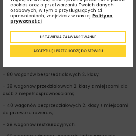
cookies oraz o przetwarzaniu Twoich danych
obu wykonawców, w częściach 2-5 zamówienia zostanie
osobowych, w tym o przysługujących Ci
przeprowadzona aukcja elektroniczna.
uprawnieniach, znajdziesz w naszej
Polityce
prywatności
.
Przetarg obejmuje zakup nowych wagonów różnego
typu:
USTAWIENIA ZAAWANSOWANNE
– 38 wagonów przedziałowych 1. klasy z wydzieloną
częścią bezprzedziałową;
AKCEPTUJĘ I PRZECHODZĘ DO SERWISU
– 40 wagonów przedziałowych 2. klasy;
– 80 wagonów bezprzedziałowych 2. klasy;
– 38 wagonów przedziałowych 2. klasy z miejscami dla
osób z niepełnosprawnościami;
– 40 wagonów bezprzedziałowych 2. klasy z miejscami
do przewozu rowerów;
– 38 wagonów restauracyjnych;