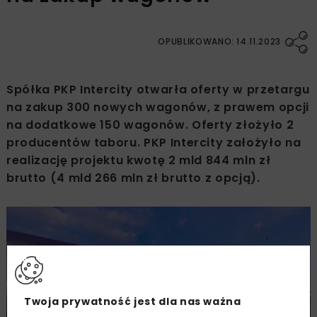
OPUBLIKOWANO: 14.11.2023
Spółka PKP Intercity otwarła oferty w przetargu
na zakup 300 nowych wagonów, z prawem opcji
na dodatkowe 150 wagonów. Oferty złożyło 2
producentów taboru. PKP Intercity założyło na
realizację projektu kwotę 2 mld 844 mln zł
brutto (4 mld 266 mln zł brutto z opcją).
Twoja prywatność jest dla nas ważna