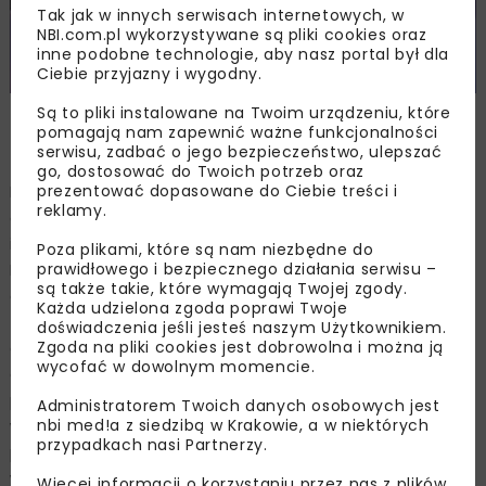
Tak jak w innych serwisach internetowych, w
NBI.com.pl wykorzystywane są pliki cookies oraz
inne podobne technologie, aby nasz portal był dla
Ciebie przyjazny i wygodny.
Są to pliki instalowane na Twoim urządzeniu, które
Wizualizacja: PKP Intercity SA, www.intercity.pl
pomagają nam zapewnić ważne funkcjonalności
serwisu, zadbać o jego bezpieczeństwo, ulepszać
go, dostosować do Twoich potrzeb oraz
prezentować dopasowane do Ciebie treści i
Przetarg na zakup 300 wagonów z prawem opcji na
reklamy.
dodatkowe 150, to jeden z elementów strategii
inwestycyjnej narodowego przewoźnika „PKP Intercity –
Poza plikami, które są nam niezbędne do
prawidłowego i bezpiecznego działania serwisu –
Kolej Dużych Inwestycji”, która zakłada, że do 2030 roku
są także takie, które wymagają Twojej zgody.
cały park taborowy będzie się składał z nowych oraz
Każda udzielona zgoda poprawi Twoje
zmodernizowanych pojazdów. W postępowaniu swoją
doświadczenia jeśli jesteś naszym Użytkownikiem.
Zgoda na pliki cookies jest dobrowolna i można ją
ofertę zgłosili: H. Cegielski Fabryka Pojazdów Szynowych
wycofać w dowolnym momencie.
oraz Newag. Teraz rozpoczyna się kolejny etap
postępowania, czyli weryfikacja i ocena ofert pod
Administratorem Twoich danych osobowych jest
nbi med!a z siedzibą w Krakowie, a w niektórych
względem spełnienia wymagań opisanych w
przypadkach nasi Partnerzy.
postępowaniu przetargowym. Po zakończeniu procesu
weryfikacji, i pod warunkiem stwierdzenia ważności ofert
Więcej informacji o korzystaniu przez nas z plików