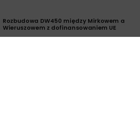
DROGI
INWESTYCJE
WIADOMOŚCI
Rozbudowa DW450 między Mirkowem a
Wieruszowem z dofinansowaniem UE
DROGI
INWESTYCJE
WIADOMOŚCI