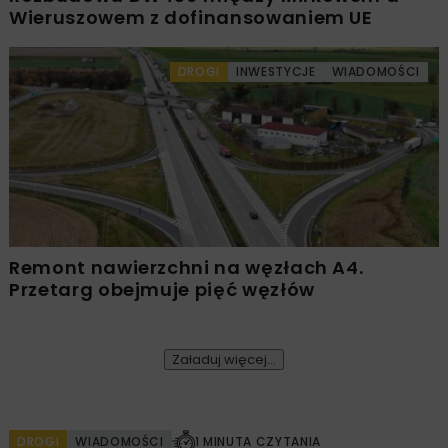
Wieruszowem z dofinansowaniem UE
DROGI
INWESTYCJE
WIADOMOŚCI
Remont nawierzchni na węzłach A4.
Przetarg obejmuje pięć węzłów
Załaduj więcej...
DROGI
WIADOMOŚCI
1 MINUTA CZYTANIA