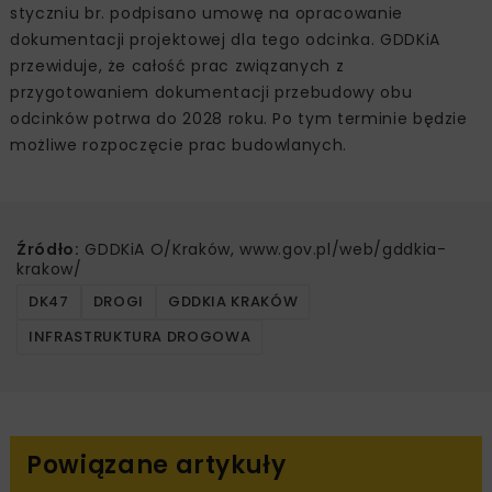
zadaniem wyłonionego w przetargu wykonawcy.
Pozostała część Zakopianki
O krok dalej krakowski Oddział GDDKiA jest z pracami
przygotowawczymi dotyczącymi przebudowy drugiego
fragmentu DK47, od Szaflar do ronda w Zakopanem. W
styczniu br. podpisano umowę na opracowanie
dokumentacji projektowej dla tego odcinka. GDDKiA
przewiduje, że całość prac związanych z
przygotowaniem dokumentacji przebudowy obu
odcinków potrwa do 2028 roku. Po tym terminie będzie
możliwe rozpoczęcie prac budowlanych.
Źródło:
GDDKiA O/Kraków, www.gov.pl/web/gddkia-
krakow/
DK47
DROGI
GDDKIA KRAKÓW