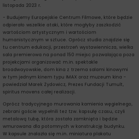
listopada 2023 r.
- Budujemy Europejskie Centrum Filmowe, które będzie
odpierało wszelkie ataki, które mogłyby zaszkodzić
wartościom artystycznym i wartościom
humanistycznym w sztuce. Oprócz studia znajdzie się
tu centrum edukacji, przestrzeń wystawiennicza, wielka
sala premierowa na ponad 150 miejsc pozwalająca poza
projekcjami organizować m.in. spektakle
broadwayowskie, dom kina z trzema salami kinowymi
w tym jednym kinem typu IMAX oraz muzeum kina -
powiedział Marek Żydowicz, Prezes Fundacji Tumult,
spiritus movens całej realizacji.
Oprócz tradycyjnego murowania kamienia węgielnego,
zebrani goście wypełnili też tzw. kapsułę czasu, czyli
metalową tubę, która została zamknięta i będzie
wmurowana dla potomnych w konstrukcję budynku.
W kapsule znalazła się m.in. miniatura plakatu