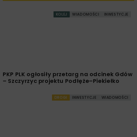
INFRASTRUKTURA DROGOWA
Powiązane artykuły
KOLEJ
WIADOMOŚCI
INWESTYCJE
PKP PLK ogłosiły przetarg na odcinek Gdów
– Szczyrzyc projektu Podłęże–Piekiełko