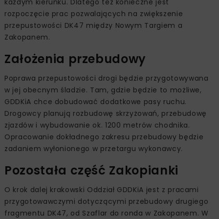
dobę. Dodatkowe utrudnienia i korki tworzą się w
sezonie turystycznym.
W 2024 roku planowane jest oddanie do ruchu DK47 z
Rdzawki do Nowego Targu. Po zakończeniu tej inwestycji
cały odcinek między Krakowem a Nowym Targiem
będzie drogą dwujezdniową, z dwoma pasami ruchu w
każdym kierunku. Dlatego też konieczne jest
rozpoczęcie prac pozwalających na zwiększenie
przepustowości DK47 między Nowym Targiem a
Zakopanem.
Założenia przebudowy
Poprawa przepustowości drogi będzie przygotowywana
w jej obecnym śladzie. Tam, gdzie będzie to możliwe,
GDDKiA chce dobudować dodatkowe pasy ruchu.
Drogowcy planują rozbudowę skrzyżowań, przebudowę
zjazdów i wybudowanie ok. 1200 metrów chodnika.
Opracowanie dokładnego zakresu przebudowy będzie