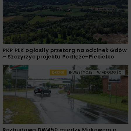
PKP PLK ogłosiły przetarg na odcinek Gdów
– Szczyrzyc projektu Podłęże–Piekiełko
DROGI
INWESTYCJE
WIADOMOŚCI
Rozbudowa DW450 między Mirkowem a