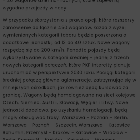
– 26 wagonów dzienno-nocnych, które zapewnią
wygodne przejazdy w nocy.
W przypadku skorzystania z prawa opcji, które rozszerzy
zamówienie do łącznie 450 wagonów, każda z wyżej
wymienionych kategorii taboru będzie poszerzona o
dodatkowe jednostki, od 13 do 40 sztuk. Nowe wagony
rozpędzą się do 200 km/h. Ponadto pojazdy będą
wykorzystywane w kategorii średniej – jednej z trzech
nowych kategorii połączeń, które PKP Intercity planuje
uruchamiać w perspektywie 2030 roku. Pociągi kategorii
średniej połączą główne aglomeracje, zatrzymując się w
mniejszych ośrodkach, jak również będą kursować za
granicę. Wagony będą homologowane na sieci kolejowe
Czech, Niemiec, Austrii, Słowacji, Węgier i Litwy. Nowe
jednostki docelowo, po uzyskaniu homologacji, będą
mogły obsługiwać trasy: Warszawa – Poznań – Berlin,
Warszawa – Poznań – Szczecin, Warszawa – Katowice –
Bohumin, Przemyśl – Kraków – Katowice – Wrocław –
Berlin, Przemyśl – Kraków – Katowice – Wrocław –