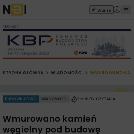
Branże
REKLAMA
STRONA GŁÓWNA
WIADOMOŚCI
WMUROWANO KAMIE
< Cofnij
BUDOWNICTWO
WIADOMOŚCI
2 MINUTY CZYTANIA
Wmurowano kamień
węgielny pod budowę