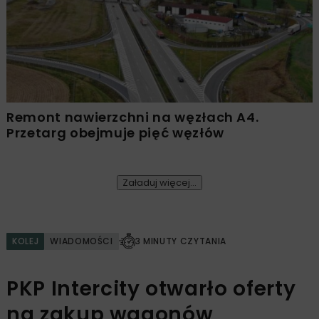
Remont nawierzchni na węzłach A4.
Przetarg obejmuje pięć węzłów
Załaduj więcej...
KOLEJ
WIADOMOŚCI
3 MINUTY CZYTANIA
PKP Intercity otwarło oferty
na zakup wagonów