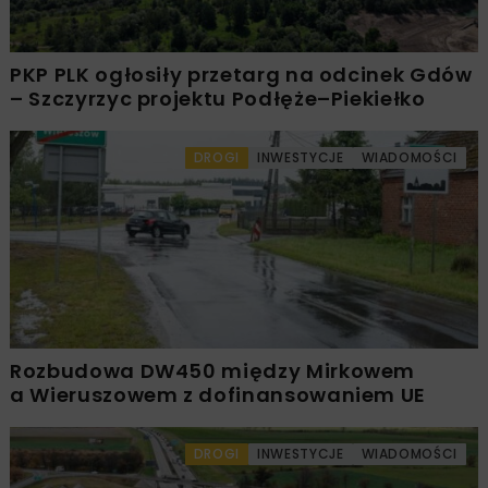
PKP PLK ogłosiły przetarg na odcinek Gdów
– Szczyrzyc projektu Podłęże–Piekiełko
DROGI
INWESTYCJE
WIADOMOŚCI
Rozbudowa DW450 między Mirkowem
a Wieruszowem z dofinansowaniem UE
DROGI
INWESTYCJE
WIADOMOŚCI