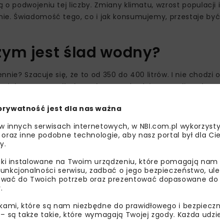
o podwojeniu tej liczby. Zmiany klimatu, wzrost populacji 
nie. Świadomość tego, co i jak konsumujemy, przestaje by
zym jest ślad wodny?
nnie? Szacuje się, że to od 350 do 400 litrów. I nie chodzi 
y i dotyczy tzw. śladu wodnego pośredniego, czyli wody zu
nnych przedmiotów, które nas otaczają i z których korzysta
prywatność jest dla nas ważna
pływ na globalne zużycie. Okazuje się, że największym „
ępnie przemysł (4,4%). Zużycie w naszych domach to „zaled
 w innych serwisach internetowych, w NBI.com.pl wykorzysty
kolady wymaga ponad 17 000 litrów wody. Do wytworzenia 1 
 oraz inne podobne technologie, aby nasz portal był dla Cie
y.
iu śladu wodnego ma garderoba każdego z nas. Szafa z ub
 Produkcja bawełnianych ubrań pochłania ogromne ilości wo
liki instalowane na Twoim urządzeniu, które pomagają nam
 000 litrów wody. Polska zajmuje niechlubne trzecie miejsce
unkcjonalności serwisu, zadbać o jego bezpieczeństwo, ul
wać do Twoich potrzeb oraz prezentować dopasowane do Ci
menckie mają więc realną moc i sprawczość.
.
ikami, które są nam niezbędne do prawidłowego i bezpieczn
 – są także takie, które wymagają Twojej zgody. Każda udz