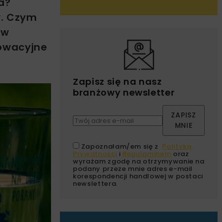
a?
y. Czym
ów
nowacyjne
Zapisz się na nasz
branżowy newsletter
ZAPISZ
MNIE
Zapoznałam/em się z
Polityką
Prywatności
i
Regulaminem
oraz
wyrażam zgodę na otrzymywanie na
podany przeze mnie adres e-mail
korespondencji handlowej w postaci
newslettera.