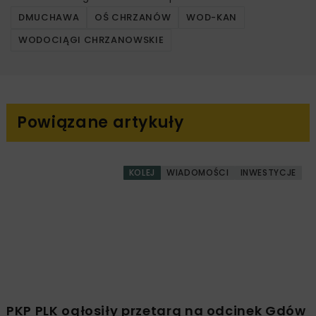
Nowe urządzenie z pełną regulacją parametrów
sterowania podwyższy sprawność procesów
technologicznych w tym obiekcie, a jednocześnie
pozwoli na znaczne ograniczenie poboru energii
elektrycznej. Obecnie trwają ostatnie prace instalacyjne
i rozruchowe, a w połowie listopada dmuchawa zacznie
działać już w trybie automatycznym.
Źródło:
Wodociągi Chrzanowskie Sp. z o.o.,
www.wodociagi.chrzanowskie.pl
DMUCHAWA
OŚ CHRZANÓW
WOD-KAN
WODOCIĄGI CHRZANOWSKIE