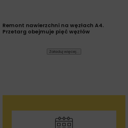
Rozbudowa DW450 między Mirkowem a
Wieruszowem z dofinansowaniem UE
DROGI
INWESTYCJE
WIADOMOŚCI
Remont nawierzchni na węzłach A4.
Przetarg obejmuje pięć węzłów