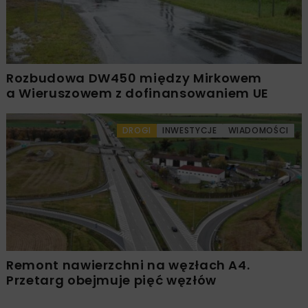
Rozbudowa DW450 między Mirkowem
a Wieruszowem z dofinansowaniem UE
DROGI
INWESTYCJE
WIADOMOŚCI
Remont nawierzchni na węzłach A4.
Przetarg obejmuje pięć węzłów