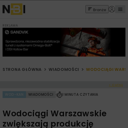
Branże
REKLAMA
STRONA GŁÓWNA
WIADOMOŚCI
WODOCIĄGI WARSZ
< Cofnij
WOD-KAN
WIADOMOŚCI
1 MINUTA CZYTANIA
Wodociągi Warszawskie
zwiększają produkcję