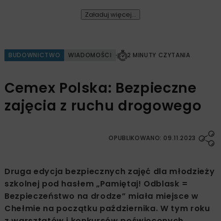
Załaduj więcej...
BUDOWNICTWO
WIADOMOŚCI
2 MINUTY CZYTANIA
Cemex Polska: Bezpieczne
zajęcia z ruchu drogowego
OPUBLIKOWANO: 09.11.2023
Druga edycja bezpiecznych zajęć dla młodzieży
szkolnej pod hasłem „Pamiętaj! Odblask =
Bezpieczeństwo na drodze” miała miejsce w
Chełmie na początku października. W tym roku
z warsztatów i konkursów poświęconych