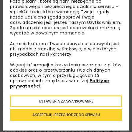
Poza plikami, które są nam niezbędne do
Zdjęcie: Cemex Polska Sp. z o.o., www.cemex.pl
prawidłowego i bezpiecznego działania serwisu –
są także takie, które wymagają Twojej zgody.
Każda udzielona zgoda poprawi Twoje
doświadczenia jeśli jesteś naszym Użytkownikiem.
W wydarzeniu organizowanym przez Cemex Polska i
Zgoda na pliki cookies jest dobrowolna i można ją
należącą do niej Cementownię Chełm, we współpracy z
wycofać w dowolnym momencie.
Komendą Miejską Policji w Chełmie i ekspertami projektu
Administratorem Twoich danych osobowych jest
Świadomy Kierowca, wzięło udział około 400 uczniów.
nbi med!a z siedzibą w Krakowie, a w niektórych
przypadkach nasi Partnerzy.
Co roku w wypadkach na drogach poszkodowanych
zostaje wielu pieszych i rowerzystów. Świadomość
Więcej informacji o korzystaniu przez nas z plików
cookies oraz o przetwarzaniu Twoich danych
istniejących zagrożeń dla tych uczestników ruchu
osobowych, w tym o przysługujących Ci
drogowego jest kluczowa, dlatego wydarzenie zostało
uprawnieniach, znajdziesz w naszej
Polityce
skierowane do uczniów z Chełma, aby wskazać im
prywatności
.
właściwe bezpieczne postawy i zachowania w
przestrzeni miejskiej. Organizatorzy imprezy przewidzieli
USTAWIENIA ZAAWANSOWANNE
wiele atrakcji, dzięki którym dzieci mogły poszerzyć
swoją wiedzę, a także przyswoić pożądane zachowania
AKCEPTUJĘ I PRZECHODZĘ DO SERWISU
na drodze i w jej najbliższym otoczeniu.
Warsztaty skierowane do najmłodszych uczestników