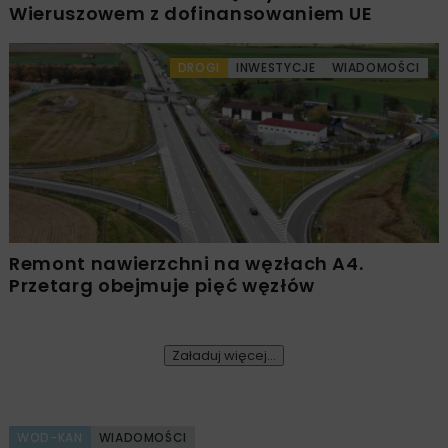
Wieruszowem z dofinansowaniem UE
DROGI
INWESTYCJE
WIADOMOŚCI
Remont nawierzchni na węzłach A4.
Przetarg obejmuje pięć węzłów
Załaduj więcej...
WOD-KAN
WIADOMOŚCI