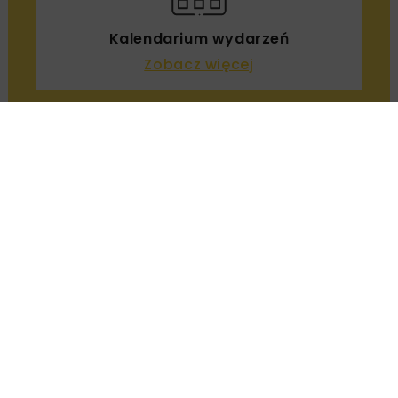
Załaduj więcej...
Kalendarium wydarzeń
Zobacz więcej