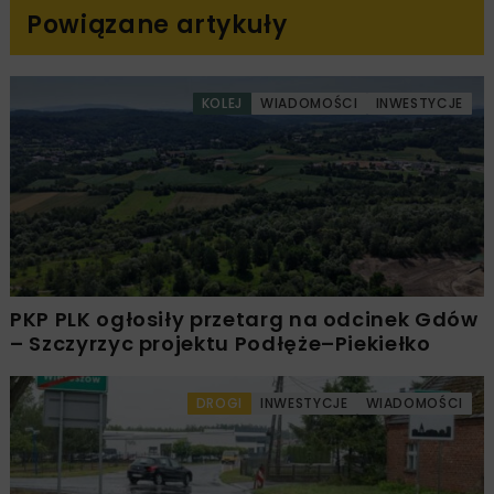
Powiązane artykuły
KOLEJ
WIADOMOŚCI
INWESTYCJE
PKP PLK ogłosiły przetarg na odcinek Gdów
– Szczyrzyc projektu Podłęże–Piekiełko
DROGI
INWESTYCJE
WIADOMOŚCI