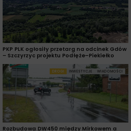
PKP PLK ogłosiły przetarg na odcinek Gdów
– Szczyrzyc projektu Podłęże–Piekiełko
DROGI
INWESTYCJE
WIADOMOŚCI
Rozbudowa DW450 między Mirkowem a