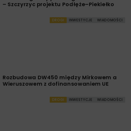
Powiązane artykuły
KOLEJ
WIADOMOŚCI
INWESTYCJE
PKP PLK ogłosiły przetarg na odcinek Gdów
– Szczyrzyc projektu Podłęże–Piekiełko
DROGI
INWESTYCJE
WIADOMOŚCI