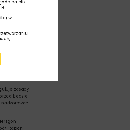
oda na pliki
ie.
ibą w
przetwarzaniu
iach,
guluje zasady
morząd będzie
dą nadzorować
ierzgoń
ót, takich