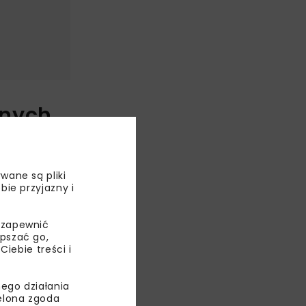
znych
nym ze Stacją
na Gronowo
wane są pliki
h, a także
bie przyjazny i
również
 zapewnić
epszać go,
e. Samorządy
ebie treści i
arował udział
ego działania
ielona zgoda