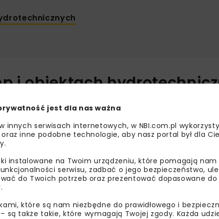
hydrotechnicznych
mp i obiektach hydrotechnic
list intencyjny dotyczący współpracy przy zadaniu związa
prywatność jest dla nas ważna
d Gospodarki Wodnej w Gdańsku, Powiat Elbląski oraz Gmi
 w innych serwisach internetowych, w NBI.com.pl wykorzysty
cji związanej z funkcjonowaniem systemów odwodnieniowyc
 oraz inne podobne technologie, aby nasz portal był dla Cie
kowej Pompowni Parowej w Różanach. Dokument przewiduje 
y.
iu kwestii związanych ze stanem prawnym nieruchomości.
liki instalowane na Twoim urządzeniu, które pomagają nam
unkcjonalności serwisu, zadbać o jego bezpieczeństwo, ul
dynację działań oraz wsparcie merytoryczne i techniczn
wać do Twoich potrzeb oraz prezentować dopasowane do Ci
h organizacyjnych i planistycznych. Powiat Elbląski zadekl
.
a obiektu.
ikami, które są nam niezbędne do prawidłowego i bezpieczn
 – są także takie, które wymagają Twojej zgody. Każda udz