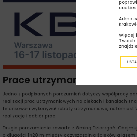
poprawi
cookies
Adminis
Krakowi
Więcej 
Twoich 
znajdzi
USTA
Prace utrzymaniowe na cie
Jedno z podpisanych porozumień dotyczy współpracy po
realizacji prac utrzymaniowych na ciekach i kanałach zn
finansował i wykonywał roboty utrzymaniowe, natomiast 
realizację i odbiór prac.
Drugie porozumienie zawarto z Gminą Dzierzgoń. Obejmuj
o długości 1428 m między oczyszczalnią ścieków a jazem.