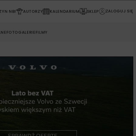
ZALOGUJ SIĘ
YN NBI
AUTORZY
KALENDARIUM
SKLEP
LNE
FOTOGALERIE
FILMY