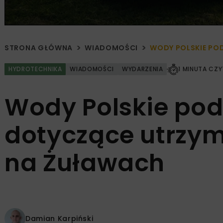
STRONA GŁÓWNA
WIADOMOŚCI
WODY POLSKIE PO
HYDROTECHNIKA
WIADOMOŚCI
WYDARZENIA
1 MINUTA CZY
Wody Polskie pod
dotyczące utrzy
na Żuławach
Damian Karpiński