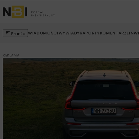
WIADOMOŚCI
WYWIADY
RAPORTY
KOMENTARZE
INW
Branże
REKLAMA