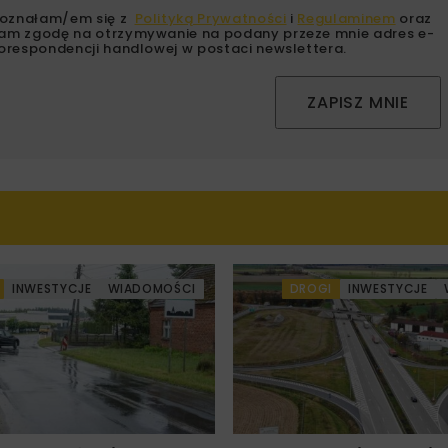
oznałam/em się z
Polityką Prywatności
i
Regulaminem
oraz
am zgodę na otrzymywanie na podany przeze mnie adres e-
orespondencji handlowej w postaci newslettera.
ZAPISZ MNIE
INWESTYCJE
WIADOMOŚCI
DROGI
INWESTYCJE