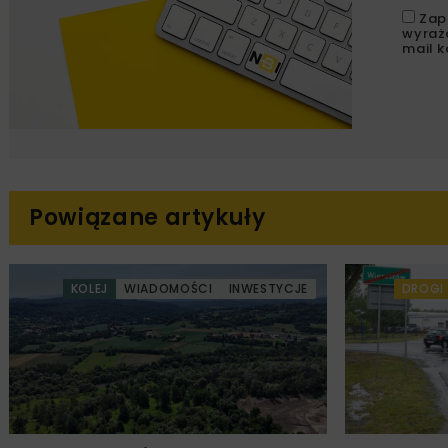
Zap
wyraż
mail k
Powiązane artykuły
KOLEJ
WIADOMOŚCI
INWESTYCJE
DROGI