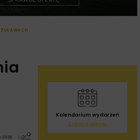
A ŻUŁAWACH
nia
Kalendarium wydarzeń
Zobacz więcej
6.2026