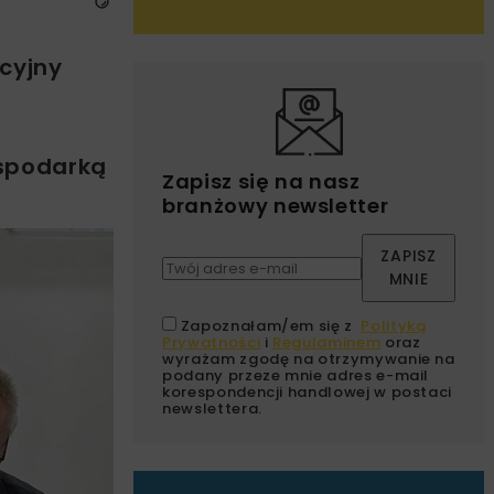
cyjny
ospodarką
Zapisz się na nasz
branżowy newsletter
ZAPISZ
MNIE
Zapoznałam/em się z
Polityką
Prywatności
i
Regulaminem
oraz
wyrażam zgodę na otrzymywanie na
podany przeze mnie adres e-mail
korespondencji handlowej w postaci
newslettera.