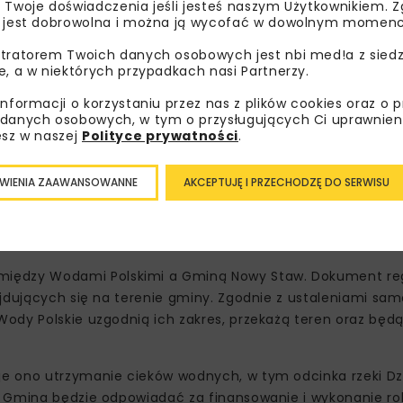
 Twoje doświadczenia jeśli jesteś naszym Użytkownikiem. Zg
 jest dobrowolna i można ją wycofać w dowolnym momenc
tratorem Twoich danych osobowych jest nbi med!a z siedz
e, a w niektórych przypadkach nasi Partnerzy.
informacji o korzystaniu przez nas z plików cookies oraz o 
danych osobowych, w tym o przysługujących Ci uprawnien
esz w naszej
Polityce prywatności
.
WIENIA ZAAWANSOWANNE
AKCEPTUJĘ I PRZECHODZĘ DO SERWISU
kach i kanałach
między Wodami Polskimi a Gminą Nowy Staw. Dokument re
ajdujących się na terenie gminy. Zgodnie z ustaleniami sa
Wody Polskie uzgodnią ich zakres, przekażą teren oraz bę
e ono utrzymanie cieków wodnych, w tym odcinka rzeki Dz
 Gmina będzie odpowiadać za finansowanie i wykonanie rob