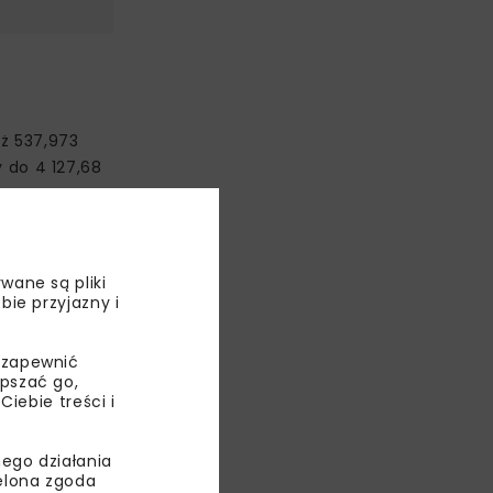
iż 537,973
 do 4 127,68
nej. Dzięki
nych źródłach
wane są pliki
bie przyjazny i
 zapewnić
epszać go,
ebie treści i
ie
ego działania
liw
ielona zgoda