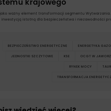
ystemu krajowego
o jako ważny element transformacji segmentu Wytwarzania.
inwestycją istotną dla bezpieczeństwa i niezawodności pr
BEZPIECZEŃSTWO ENERGETYCZNE
ENERGETYKA GAZ
JEDNOSTKI SZCZYTOWE
KSE
OCGT W JAWORZ
RYNEK MOCY
TAU
TRANSFORMACJA ENERGETYC
bisz wiedzieć więcej?