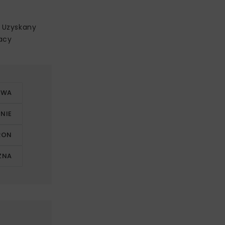
 Uzyskany
acy
OWA
NIE
RON
ZNA