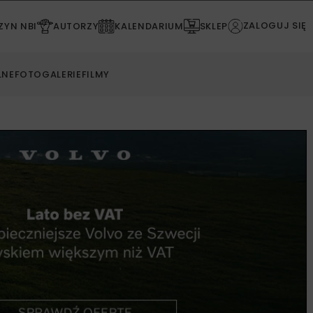
ZALOGUJ SIĘ
YN NBI
AUTORZY
KALENDARIUM
SKLEP
LNE
FOTOGALERIE
FILMY