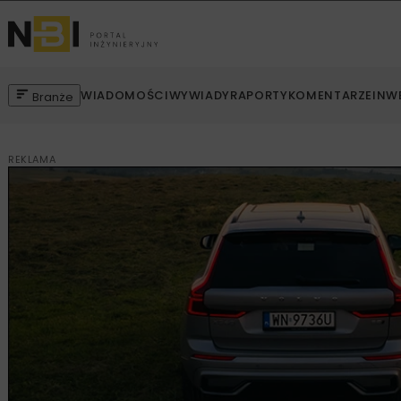
WIADOMOŚCI
WYWIADY
RAPORTY
KOMENTARZE
INW
Branże
REKLAMA