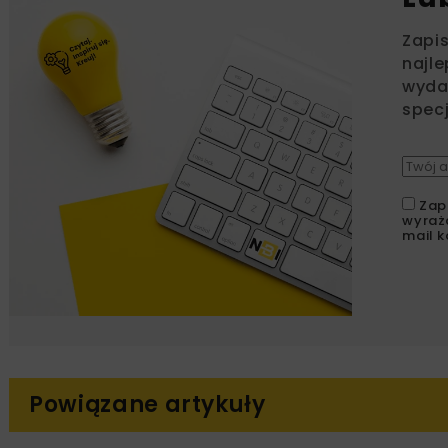
Zapi
najle
wydar
specj
Zap
wyraż
mail k
Powiązane artykuły