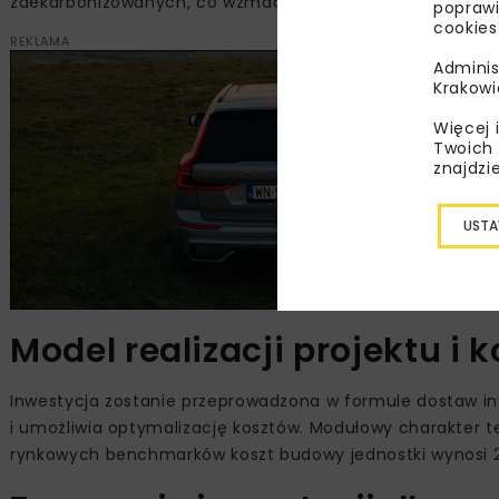
zdekarbonizowanych, co wzmacnia zgodność inwestycji z
poprawi
cookies
REKLAMA
Adminis
Krakowi
Więcej 
Twoich 
znajdzi
USTA
Model realizacji projektu i 
Inwestycja zostanie przeprowadzona w formule dostaw i
i umożliwia optymalizację kosztów. Modułowy charakter 
rynkowych benchmarków koszt budowy jednostki wynosi 2