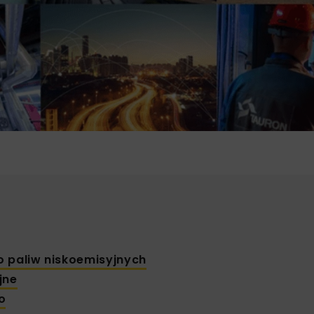
o paliw niskoemisyjnych
jne
o