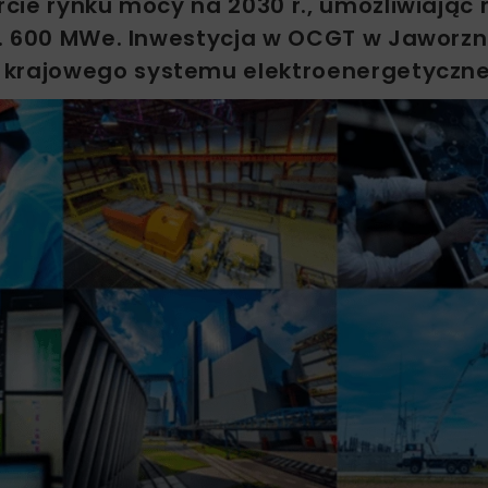
ie rynku mocy na 2030 r., umożliwiając r
k. 600 MWe. Inwestycja w OCGT w Jaworzn
 krajowego systemu elektroenergetyczn