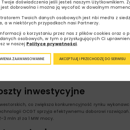
 kierunkami transformacji energetycznej Grupy TAURON.
 Twoje doświadczenia jeśli jesteś naszym Użytkownikiem. Zg
 jest dobrowolna i można ją wycofać w dowolnym momenc
tratorem Twoich danych osobowych jest nbi med!a z siedz
e, a w niektórych przypadkach nasi Partnerzy.
informacji o korzystaniu przez nas z plików cookies oraz o 
danych osobowych, w tym o przysługujących Ci uprawnien
esz w naszej
Polityce prywatności
.
WIENIA ZAAWANSOWANNE
AKCEPTUJĘ I PRZECHODZĘ DO SERWISU
koszty inwestycyjne
nwestorskich, co zwiększa konkurencyjność rynku wykonaw
technologii OCGT sprzyja efektywnemu doborowi rozwiązań
–3 mln zł za 1 MW mocy.