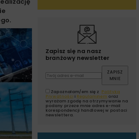
ealizację
ie
ego.
Zapisz się na nasz
branżowy newsletter
ZAPISZ
MNIE
Zapoznałam/em się z
Polityką
Prywatności
i
Regulaminem
oraz
wyrażam zgodę na otrzymywanie na
podany przeze mnie adres e-mail
korespondencji handlowej w postaci
newslettera.