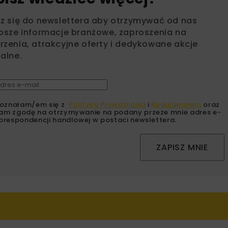
sz się do newslettera aby otrzymywać od nas
psze informacje branżowe, zaproszenia na
zenia, atrakcyjne oferty i dedykowane akcje
alne.
oznałam/em się z
Polityką Prywatności
i
Regulaminem
oraz
am zgodę na otrzymywanie na podany przeze mnie adres e-
orespondencji handlowej w postaci newslettera.
ZAPISZ MNIE