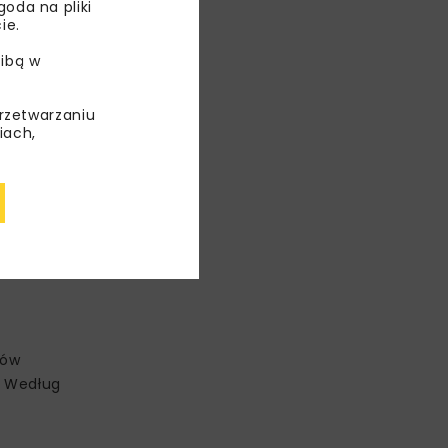
oda na pliki
ie.
ibą w
przetwarzaniu
iach,
ców
. Według