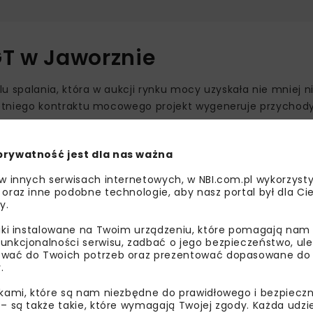
GT w Jaworznie
 spalania, która w aukcji rynku mocy uzyskała nie mniej n
tniego kontraktu mocowego projekt wygeneruje przychody
 wysoką dyspozycyjnością i możliwością pracy interwencyj
prywatność jest dla nas ważna
nie miksu energetycznego, opartego m.in. na niesterowal
 w innych serwisach internetowych, w NBI.com.pl wykorzysty
 oraz inne podobne technologie, aby nasz portal był dla Cie
y.
rzygotowanie do paliw
liki instalowane na Twoim urządzeniu, które pomagają nam
unkcjonalności serwisu, zadbać o jego bezpieczeństwo, ul
wać do Twoich potrzeb oraz prezentować dopasowane do Ci
.
 1500 godzin rocznie, co oznacza jej uruchamianie główn
ikami, które są nam niezbędne do prawidłowego i bezpieczn
neracji z OZE. Projekt zakłada także możliwość spalania pa
 – są także takie, które wymagają Twojej zgody. Każda udz