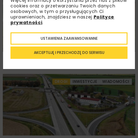
Więcej informacji o korzystaniu przez nas z plików
cookies oraz o przetwarzaniu Twoich danych
osobowych, w tym o przysługujących Ci
uprawnieniach, znajdziesz w naszej
Polityce
prywatności
.
USTAWIENIA ZAAWANSOWANNE
AKCEPTUJĘ I PRZECHODZĘ DO SERWISU
Rozbudowa DW450 między Mirkowem
a Wieruszowem z dofinansowaniem UE
DROGI
INWESTYCJE
WIADOMOŚCI