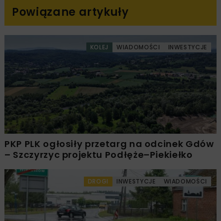
Powiązane artykuły
KOLEJ
WIADOMOŚCI
INWESTYCJE
PKP PLK ogłosiły przetarg na odcinek Gdów
– Szczyrzyc projektu Podłęże–Piekiełko
DROGI
INWESTYCJE
WIADOMOŚCI