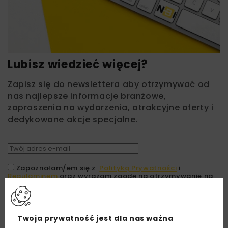
Lubisz wiedzieć więcej?
Zapisz się do newslettera aby otrzymywać od
nas najlepsze informacje branżowe,
zaproszenia na wydarzenia, atrakcyjne oferty i
dedykowane akcje specjalne.
Zapoznałam/em się z
Polityką Prywatności
i
Regulaminem
oraz wyrażam zgodę na otrzymywanie na
podany przeze mnie adres e-mail korespondencji
handlowej w postaci newslettera.
ZAPISZ MNIE
Twoja prywatność jest dla nas ważna