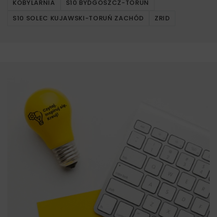
KOBYLARNIA
S10 BYDGOSZCZ-TORUŃ
S10 SOLEC KUJAWSKI-TORUŃ ZACHÓD
ZRID