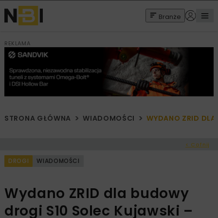
Branże
REKLAMA
STRONA GŁÓWNA
WIADOMOŚCI
WYDANO ZRID DLA
< Cofnij
DROGI
WIADOMOŚCI
Wydano ZRID dla budowy
drogi S10 Solec Kujawski –