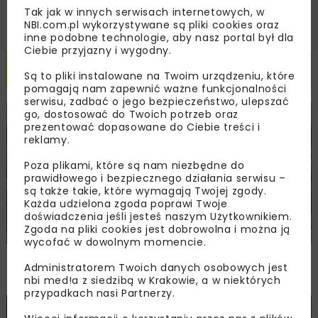
Tak jak w innych serwisach internetowych, w
NBI.com.pl wykorzystywane są pliki cookies oraz
inne podobne technologie, aby nasz portal był dla
Ciebie przyjazny i wygodny.
Powiązane artykuły
Są to pliki instalowane na Twoim urządzeniu, które
pomagają nam zapewnić ważne funkcjonalności
serwisu, zadbać o jego bezpieczeństwo, ulepszać
go, dostosować do Twoich potrzeb oraz
KOLEJ
WIADOMOŚCI
INWESTYCJE
prezentować dopasowane do Ciebie treści i
reklamy.
Poza plikami, które są nam niezbędne do
prawidłowego i bezpiecznego działania serwisu –
są także takie, które wymagają Twojej zgody.
Każda udzielona zgoda poprawi Twoje
doświadczenia jeśli jesteś naszym Użytkownikiem.
Zgoda na pliki cookies jest dobrowolna i można ją
wycofać w dowolnym momencie.
PKP PLK ogłosiły przetarg na odcinek Gdów
Administratorem Twoich danych osobowych jest
– Szczyrzyc projektu Podłęże–Piekiełko
nbi med!a z siedzibą w Krakowie, a w niektórych
przypadkach nasi Partnerzy.
DROGI
INWESTYCJE
WIADOMOŚCI