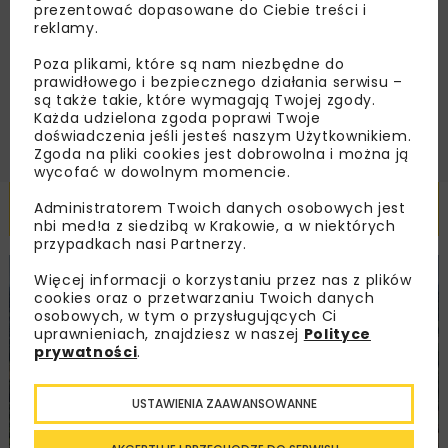
Regulaminem
oraz wyrażam zgodę na otrzymywanie na
prezentować dopasowane do Ciebie treści i
podany przeze mnie adres e-mail korespondencji
reklamy.
handlowej w postaci newslettera.
Poza plikami, które są nam niezbędne do
prawidłowego i bezpiecznego działania serwisu –
ZAPISZ MNIE
są także takie, które wymagają Twojej zgody.
Każda udzielona zgoda poprawi Twoje
doświadczenia jeśli jesteś naszym Użytkownikiem.
Zgoda na pliki cookies jest dobrowolna i można ją
wycofać w dowolnym momencie.
Powiązane artykuły
Administratorem Twoich danych osobowych jest
nbi med!a z siedzibą w Krakowie, a w niektórych
przypadkach nasi Partnerzy.
Więcej informacji o korzystaniu przez nas z plików
KOLEJ
WIADOMOŚCI
INWESTYCJE
cookies oraz o przetwarzaniu Twoich danych
osobowych, w tym o przysługujących Ci
uprawnieniach, znajdziesz w naszej
Polityce
prywatności
.
USTAWIENIA ZAAWANSOWANNE