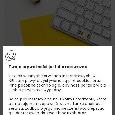
Lubisz wiedzieć więcej?
Twoja prywatność jest dla nas ważna
Zapisz się do newslettera aby otrzymywać od
Tak jak w innych serwisach internetowych, w
nas najlepsze informacje branżowe,
NBI.com.pl wykorzystywane są pliki cookies oraz
zaproszenia na wydarzenia, atrakcyjne oferty i
inne podobne technologie, aby nasz portal był dla
dedykowane akcje specjalne.
Ciebie przyjazny i wygodny.
Są to pliki instalowane na Twoim urządzeniu, które
pomagają nam zapewnić ważne funkcjonalności
serwisu, zadbać o jego bezpieczeństwo, ulepszać
go, dostosować do Twoich potrzeb oraz
Zapoznałam/em się z
Polityką Prywatności
i