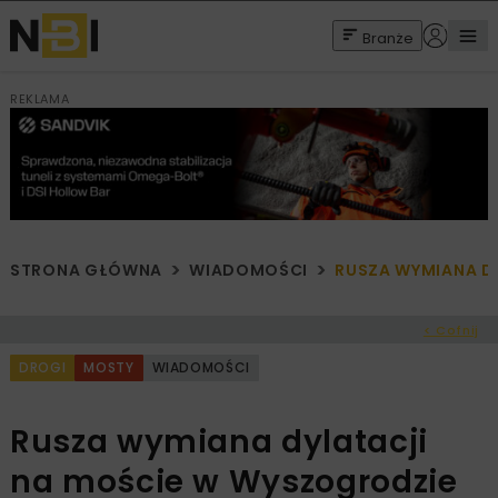
Branże
REKLAMA
STRONA GŁÓWNA
WIADOMOŚCI
RUSZA WYMIANA D
< Cofnij
DROGI
MOSTY
WIADOMOŚCI
Rusza wymiana dylatacji
na moście w Wyszogrodzie