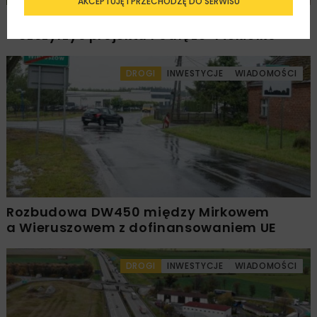
AKCEPTUJĘ I PRZECHODZĘ DO SERWISU
PKP PLK ogłosiły przetarg na odcinek Gdów
– Szczyrzyc projektu Podłęże–Piekiełko
DROGI
INWESTYCJE
WIADOMOŚCI
Rozbudowa DW450 między Mirkowem
a Wieruszowem z dofinansowaniem UE
DROGI
INWESTYCJE
WIADOMOŚCI