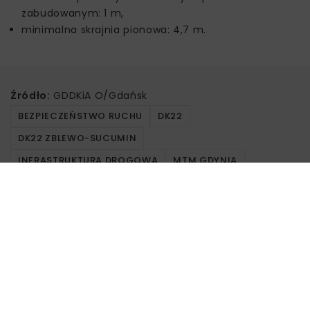
zabudowanym: 1 m,
minimalna skrajnia pionowa: 4,7 m.
Źródło:
GDDKiA O/Gdańsk
BEZPIECZEŃSTWO RUCHU
DK22
DK22 ZBLEWO-SUCUMIN
INFRASTRUKTURA DROGOWA
MTM GDYNIA
PRZEBUDOWA DRÓG
PRZEBUDOWANA DK22
SUCUMIN
ZBLEWO
Powiązane artykuły