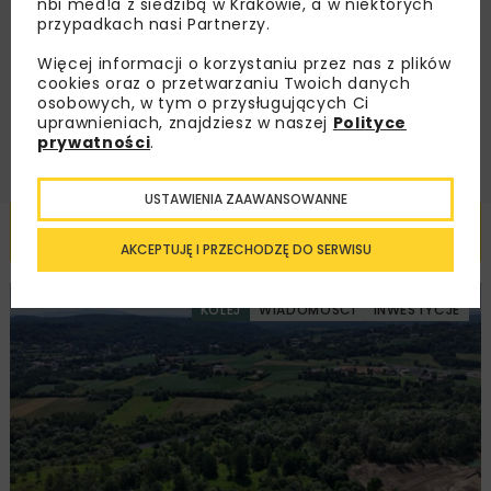
nbi med!a z siedzibą w Krakowie, a w niektórych
Regulaminem
oraz wyrażam zgodę na otrzymywanie na
przypadkach nasi Partnerzy.
podany przeze mnie adres e-mail korespondencji
handlowej w postaci newslettera.
Więcej informacji o korzystaniu przez nas z plików
cookies oraz o przetwarzaniu Twoich danych
osobowych, w tym o przysługujących Ci
ZAPISZ MNIE
uprawnieniach, znajdziesz w naszej
Polityce
prywatności
.
USTAWIENIA ZAAWANSOWANNE
Powiązane artykuły
AKCEPTUJĘ I PRZECHODZĘ DO SERWISU
KOLEJ
WIADOMOŚCI
INWESTYCJE