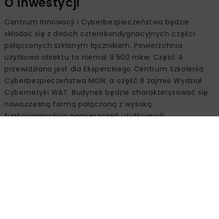
O inwestycji
Centrum Innowacji i Cyberbezpieczeństwa będzie
składać się z dwóch czterokondygnacyjnych części
połączonych szklanym łącznikiem. Powierzchnia
użytkowa obiektu to niemal 9 500 mkw. Część A
przewidziana jest dla Eksperckiego Centrum Szkolenia
Cyberbezpieczeństwa MON, a część B zajmie Wydział
Cybernetyki WAT. Budynek będzie charakteryzować się
nowoczesną formą połączoną z wysoką
funkcjonalnością pomieszczeń użytkowych.
W obiekcie znajdą się m.in.: Cyberpoligon –
laboratorium gier wojennych, Cyber Center of
Excellence (CCOE), laboratorium systemów śledzenia
obiektów pola walki z pomieszczeniem technicznym,
laboratoria symulacji wirtualnej w systemach
zarządzania polem walki, laboratorium systemów
mobilnych, laboratorium systemu zdolnościowego z
przeznaczeniem na Analityczne Centrum Gier i Analiz