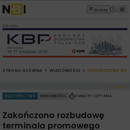
Branże
REKLAMA
STRONA GŁÓWNA
WIADOMOŚCI
ZAKOŃCZONO ROZ
< Cofnij
BUDOWNICTWO
WIADOMOŚCI
2 MINUTY CZYTANIA
Zakończono rozbudowę
terminala promowego