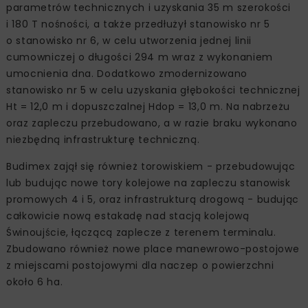
parametrów technicznych i uzyskania ‎‎35 m szerokości
i 180 T nośności, a także przedłużył stanowisko nr 5
o stanowisko nr 6, w celu utworzenia jednej linii
cumowniczej o ‎długości 294 m wraz z wykonaniem
umocnienia dna‎. Dodatkowo zmodernizowano
stanowisko nr 5 w celu uzyskania głębokości technicznej
Ht = 12,0 m i dopuszczalnej Hdop = 13,0 m‎. Na nabrzeżu
oraz zapleczu przebudowano, a w razie braku wykonano
niezbędną infrastrukturę techniczną.
Budimex zajął się również torowiskiem - przebudowując
lub budując nowe tory kolejowe na zapleczu stanowisk
promowych 4 i 5, oraz infrastrukturą drogową - budując
całkowicie nową estakadę nad stacją kolejową
Świnoujście, łączącą zaplecze z terenem terminalu.
Zbudowano również nowe place manewrowo-postojowe
z miejscami postojowymi dla naczep o powierzchni
około 6 ha.