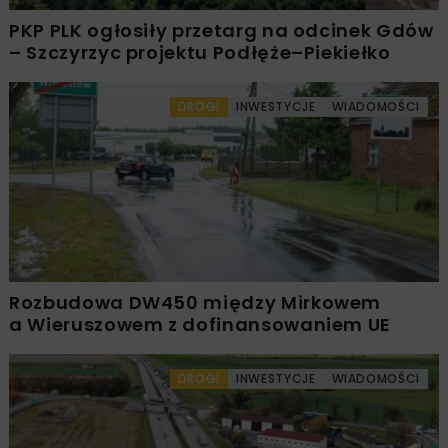
PKP PLK ogłosiły przetarg na odcinek Gdów
– Szczyrzyc projektu Podłęże–Piekiełko
DROGI
INWESTYCJE
WIADOMOŚCI
Rozbudowa DW450 między Mirkowem
a Wieruszowem z dofinansowaniem UE
DROGI
INWESTYCJE
WIADOMOŚCI