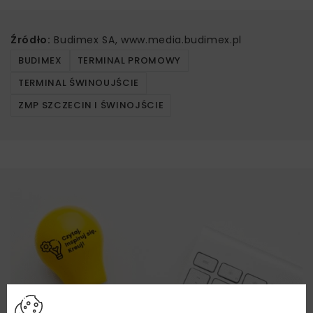
Źródło:
Budimex SA, www.media.budimex.pl
BUDIMEX
TERMINAL PROMOWY
TERMINAL ŚWINOUJŚCIE
ZMP SZCZECIN I ŚWINOJŚCIE