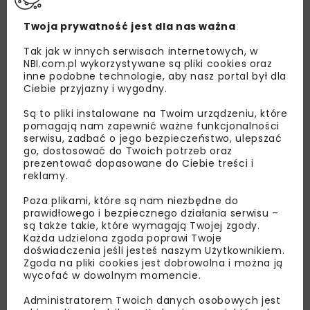
Twoja prywatność jest dla nas ważna
Tak jak w innych serwisach internetowych, w
NBI.com.pl wykorzystywane są pliki cookies oraz
inne podobne technologie, aby nasz portal był dla
Ciebie przyjazny i wygodny.
Są to pliki instalowane na Twoim urządzeniu, które
pomagają nam zapewnić ważne funkcjonalności
serwisu, zadbać o jego bezpieczeństwo, ulepszać
go, dostosować do Twoich potrzeb oraz
Lubisz wiedzieć więcej?
prezentować dopasowane do Ciebie treści i
reklamy.
Zapisz się do newslettera aby otrzymywać od
Poza plikami, które są nam niezbędne do
nas najlepsze informacje branżowe,
prawidłowego i bezpiecznego działania serwisu –
zaproszenia na wydarzenia, atrakcyjne oferty i
są także takie, które wymagają Twojej zgody.
Każda udzielona zgoda poprawi Twoje
dedykowane akcje specjalne.
doświadczenia jeśli jesteś naszym Użytkownikiem.
Zgoda na pliki cookies jest dobrowolna i można ją
wycofać w dowolnym momencie.
Administratorem Twoich danych osobowych jest
Zapoznałam/em się z
Polityką Prywatności
i