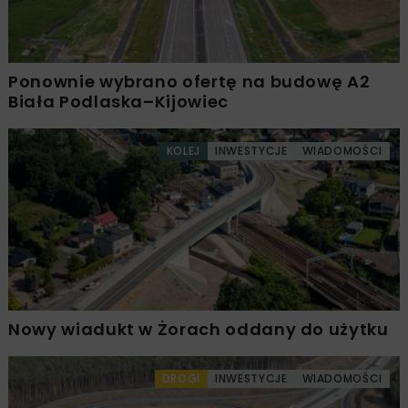
Ponownie wybrano ofertę na budowę A2
Biała Podlaska–Kijowiec
KOLEJ
INWESTYCJE
WIADOMOŚCI
Nowy wiadukt w Żorach oddany do użytku
DROGI
INWESTYCJE
WIADOMOŚCI