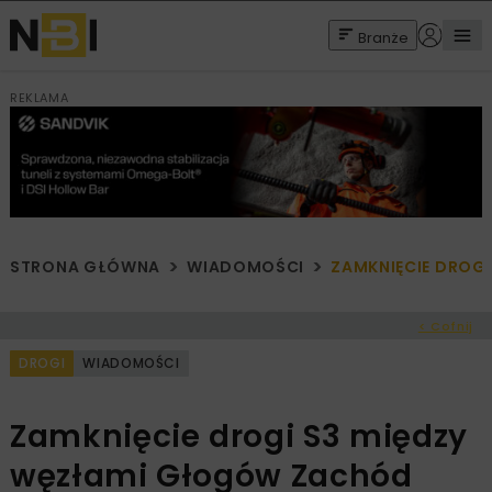
Branże
REKLAMA
STRONA GŁÓWNA
WIADOMOŚCI
ZAMKNIĘCIE DROG
< Cofnij
DROGI
WIADOMOŚCI
Zamknięcie drogi S3 między
węzłami Głogów Zachód