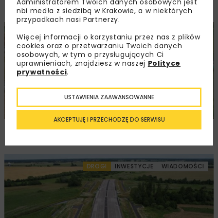
Administratorem Twoich danych osobowych jest
a Wieruszowem z dofinansowaniem UE
nbi med!a z siedzibą w Krakowie, a w niektórych
przypadkach nasi Partnerzy.
DROGI
INWESTYCJE
WIADOMOŚCI
Więcej informacji o korzystaniu przez nas z plików
cookies oraz o przetwarzaniu Twoich danych
osobowych, w tym o przysługujących Ci
uprawnieniach, znajdziesz w naszej
Polityce
prywatności
.
USTAWIENIA ZAAWANSOWANNE
AKCEPTUJĘ I PRZECHODZĘ DO SERWISU
Remont nawierzchni na węzłach A4.
Przetarg obejmuje pięć węzłów
DROGI
INWESTYCJE
WIADOMOŚCI