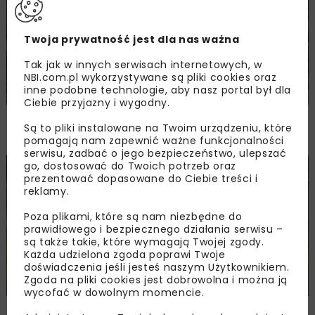
Twoja prywatność jest dla nas ważna
Tak jak w innych serwisach internetowych, w
NBI.com.pl wykorzystywane są pliki cookies oraz
inne podobne technologie, aby nasz portal był dla
Ciebie przyjazny i wygodny.
PKP PLK ogłosiły przetarg na odcinek Gdów
Są to pliki instalowane na Twoim urządzeniu, które
– Szczyrzyc projektu Podłęże–Piekiełko
pomagają nam zapewnić ważne funkcjonalności
serwisu, zadbać o jego bezpieczeństwo, ulepszać
go, dostosować do Twoich potrzeb oraz
DROGI
INWESTYCJE
WIADOMOŚCI
prezentować dopasowane do Ciebie treści i
reklamy.
Poza plikami, które są nam niezbędne do
prawidłowego i bezpiecznego działania serwisu –
są także takie, które wymagają Twojej zgody.
Każda udzielona zgoda poprawi Twoje
doświadczenia jeśli jesteś naszym Użytkownikiem.
Zgoda na pliki cookies jest dobrowolna i można ją
wycofać w dowolnym momencie.
Rozbudowa DW450 między Mirkowem