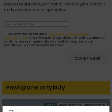
zaproszenia na wydarzenia, atrakcyjne oferty i
dedykowane akcje specjalne.
Zapoznałam/em się z
Polityką Prywatności
i
Regulaminem
oraz wyrażam zgodę na otrzymywanie na
podany przeze mnie adres e-mail korespondencji
handlowej w postaci newslettera.
ZAPISZ MNIE
Powiązane artykuły
KOLEJ
WIADOMOŚCI
INWESTYCJE