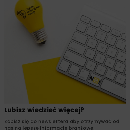
Lubisz wiedzieć więcej?
Zapisz się do newslettera aby otrzymywać od
nas najlepsze informacje branżowe,