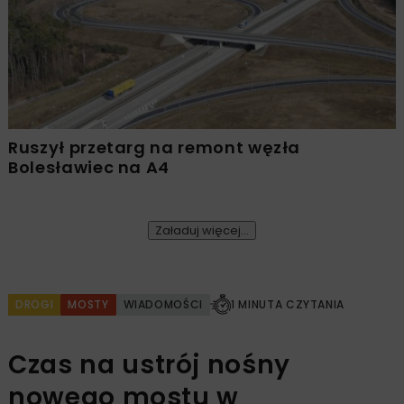
Ruszył przetarg na remont węzła
Bolesławiec na A4
Załaduj więcej...
DROGI
MOSTY
WIADOMOŚCI
1 MINUTA CZYTANIA
Czas na ustrój nośny
nowego mostu w