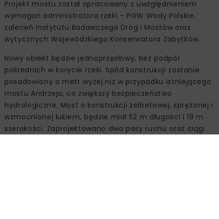
Projekt mostu został opracowany z uwzględnieniem
wymagań administratora rzeki – PGW Wody Polskie,
zaleceń Instytutu Badawczego Dróg i Mostów oraz
wytycznych Wojewódzkiego Konserwatora Zabytków.
Nowy obiekt będzie jednoprzęsłowy, bez podpór
pośrednich w korycie rzeki. Spód konstrukcji zostanie
posadowiony o metr wyżej niż w przypadku istniejącego
mostu Andrzeja, co zwiększy bezpieczeństwo
hydrologiczne. Most o konstrukcji żelbetowej, sprężonej i
wzmocnionej łukiem, będzie miał 52 m długości i 19 m
szerokości. Zaprojektowano dwa pasy ruchu oraz ciągi
pieszo-rowerowe po obu stronach.
Źródło:
GDDKiA O/Opole, www.gov.pl/web/gddkia-
opole/
GDDKIA
MOST GŁUCHOŁAZY
NOWY MOST