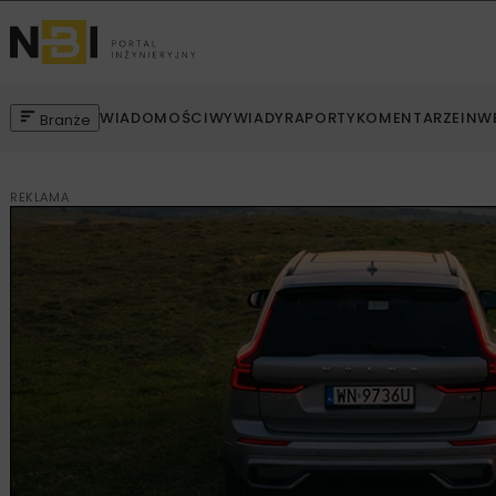
WIADOMOŚCI
WYWIADY
RAPORTY
KOMENTARZE
INW
Branże
REKLAMA