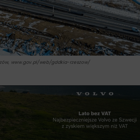
szów, www.gov.pl/web/gddkia-rzeszow/