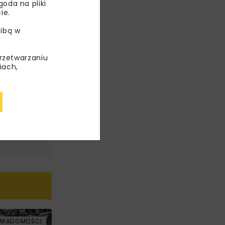
oda na pliki
ie.
ibą w
przetwarzaniu
iach,
WIADOMOŚCI