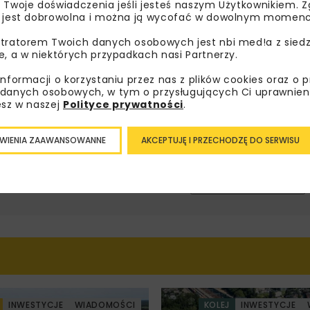
sz się do newslettera aby otrzymywać od nas
 Twoje doświadczenia jeśli jesteś naszym Użytkownikiem. Zg
 jest dobrowolna i można ją wycofać w dowolnym momenc
psze informacje branżowe, zaproszenia na
zenia, atrakcyjne oferty i dedykowane akcje
tratorem Twoich danych osobowych jest nbi med!a z siedz
alne.
e, a w niektórych przypadkach nasi Partnerzy.
informacji o korzystaniu przez nas z plików cookies oraz o 
danych osobowych, w tym o przysługujących Ci uprawnien
esz w naszej
Polityce prywatności
.
oznałam/em się z
Polityką Prywatności
i
Regulaminem
oraz
am zgodę na otrzymywanie na podany przeze mnie adres e-
orespondencji handlowej w postaci newslettera.
WIENIA ZAAWANSOWANNE
AKCEPTUJĘ I PRZECHODZĘ DO SERWISU
ZAPISZ MNIE
INWESTYCJE
WIADOMOŚCI
KOLEJ
INWESTYCJE