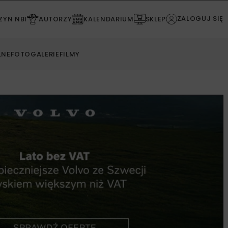
ZALOGUJ SIĘ
YN NBI
AUTORZY
KALENDARIUM
SKLEP
LNE
FOTOGALERIE
FILMY