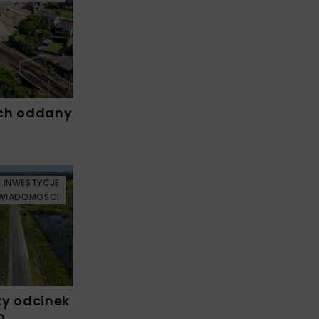
ch oddany
INWESTYCJE
WIADOMOŚCI
zy odcinek
o