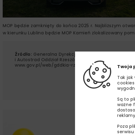
MOP będzie zamknięty do końca 2025 r. Najbliższym otwa
w kierunku Lublina będzie MOP Kamień zlokalizowany pom
Źródło:
Generalna Dyrekcja Dróg Krajowych
i Autostrad Oddział Rzeszów,
www.gov.pl/web/gddkia-rzeszow/
Twoja 
Tak jak
cookies
wygodn
Są to p
ważne f
dostoso
reklamy
Lu
Poza pl
serwisu