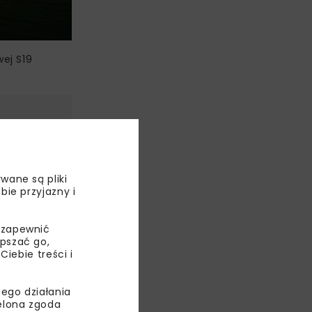
ej S19
ZÓW
S19
wane są pliki
bie przyjazny i
NKA
 zapewnić
epszać go,
ebie treści i
ego działania
ielona zgoda