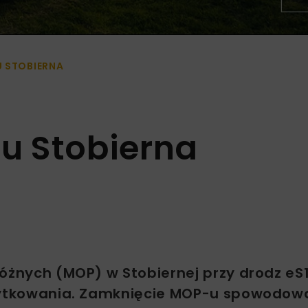
U STOBIERNA
u Stobierna
różnych (MOP) w Stobiernej przy drodz eS
użytkowania. Zamknięcie MOP-u spowodow