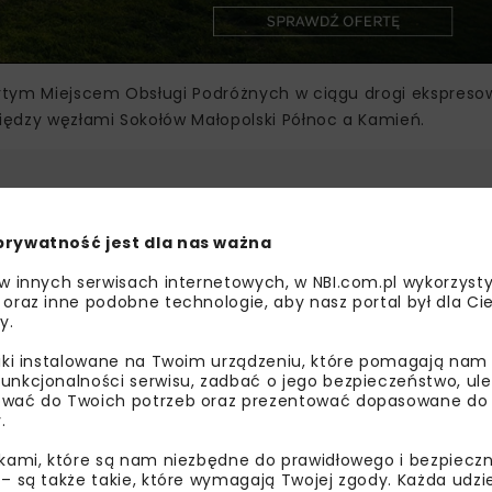
rtym Miejscem Obsługi Podróżnych w ciągu drogi ekspresow
iędzy węzłami Sokołów Małopolski Północ a Kamień.
DROGA EKSPRESOWA S19
GDDKIA RZES
prywatność jest dla nas ważna
MOP STOBIERNA
ROZBUDOWA 
 w innych serwisach internetowych, w NBI.com.pl wykorzysty
 oraz inne podobne technologie, aby nasz portal był dla Cie
S19 SOKOŁÓW MAŁOPOLSKI PÓŁNOC-JASIO
y.
liki instalowane na Twoim urządzeniu, które pomagają nam
unkcjonalności serwisu, zadbać o jego bezpieczeństwo, ul
wać do Twoich potrzeb oraz prezentować dopasowane do Ci
.
bisz wiedzieć więcej?
ikami, które są nam niezbędne do prawidłowego i bezpieczn
 – są także takie, które wymagają Twojej zgody. Każda udz