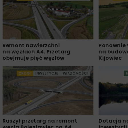
Remont nawierzchni
Ponownie 
na węzłach A4. Przetarg
na budowę
obejmuje pięć węzłów
Kijowiec
DROGI
INWESTYCJE
WIADOMOŚCI
Ruszył przetarg na remont
Dotacja n
węzła Bolesławiec na A4
inwestycji