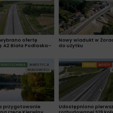
wybrano ofertę
Nowy wiadukt w Żora
 A2 Biała Podlaska–
do użytku
HYDROTECHNIKA
INWESTYCJE
DROGI
MOSTY
WIADOMOŚCI
a przygotowanie
Udostępniono pierws
 na rzece Kierwiny
rozbudowanej S19 koł