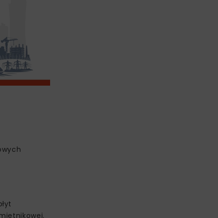
towych
płyt
mietnikowej.