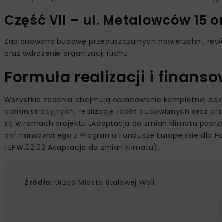
Część VII – ul. Metalowców 15 ora
Zaplanowano budowę przepuszczalnych nawierzchni, rewita
oraz wdrożenie organizacji ruchu.
Formuła realizacji i finans
Wszystkie zadania obejmują opracowanie kompletnej doku
administracyjnych, realizację robót budowlanych oraz p
są w ramach projektu „Adaptacja do zmian klimatu poprzez
dofinansowanego z Programu Fundusze Europejskie dla Pols
FEPW.02.02 Adaptacja do zmian klimatu).
Źródło:
Urząd Miasta Stalowej Woli