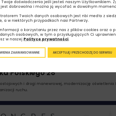
III
 Twoje doświadczenia jeśli jesteś naszym Użytkownikiem. Zg
 jest dobrowolna i można ją wycofać w dowolnym momenc
tratorem Twoich danych osobowych jest nbi med!a z siedz
e, a w niektórych przypadkach nasi Partnerzy.
e nawierzchni o zwiększonej przepuszczalności, rabat re
informacji o korzystaniu przez nas z plików cookies oraz o 
etlenia i montaż elementów małej architektury.
danych osobowych, w tym o przysługujących Ci uprawnien
esz w naszej
Polityce prywatności
.
ądowym Liceum Ogólnokształcąc
WIENIA ZAAWANSOWANNE
AKCEPTUJĘ I PRZECHODZĘ DO SERWISU
gospodarowanie terenów zielonych oraz przebudowa infrastr
ska Polskiego 28
ostojowych i drogi manewrowej, modernizację oświetlenia 
nizacji ruchu.