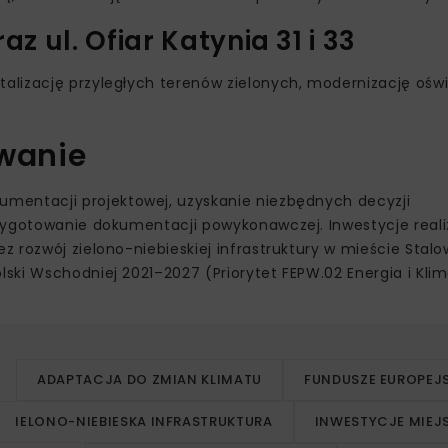
z ul. Ofiar Katynia 31 i 33
lizację przyległych terenów zielonych, modernizację oświ
owanie
mentacji projektowej, uzyskanie niezbędnych decyzji
rzygotowanie dokumentacji powykonawczej. Inwestycje real
 rozwój zielono-niebieskiej infrastruktury w mieście Stalo
ki Wschodniej 2021–2027 (Priorytet FEPW.02 Energia i Klima
ADAPTACJA DO ZMIAN KLIMATU
FUNDUSZE EUROPEJS
IELONO-NIEBIESKA INFRASTRUKTURA
INWESTYCJE MIEJS