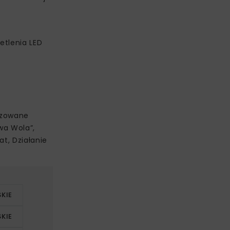
etlenia LED
izowane
wa Wola”,
t, Działanie
KIE
KIE