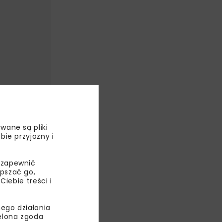
wane są pliki
bie przyjazny i
 zapewnić
epszać go,
matu. Jak
ebie treści i
a poprawę
ego działania
ielona zgoda