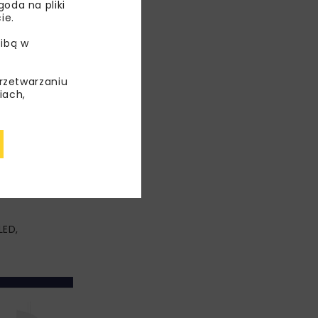
oda na pliki
ie.
ibą w
tencyjnych
przetwarzaniu
iach,
ym
uktury
LED,