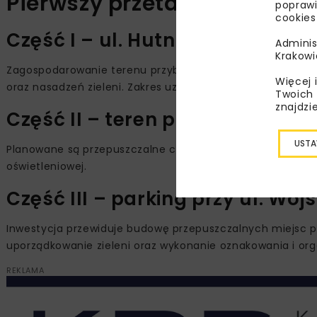
Pierwszy przetarg – Części I–
poprawi
cookies
Część I – ul. Hutnicza 13
Adminis
Krakowi
Zagospodarowanie terenu przyblokowego obejmie wykonani
Więcej 
oraz nasadzeń zieleni. Zakres uzupełni modernizacja oświ
Twoich 
znajdzi
Część II – teren przy Samorz
USTA
Planowane są przepuszczalne ciągi piesze i parkingi, za
oświetleniowej.
Część III – parking przy ul. Woj
Inwestycja przewiduje budowę przepuszczalnych miejsc p
uporządkowanie zieleni oraz wykonanie oznakowania i orga
REKLAMA