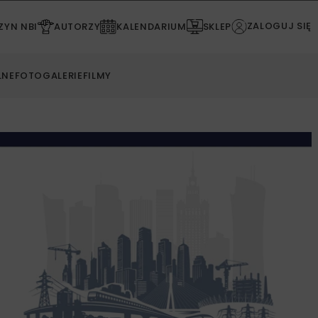
ZALOGUJ SIĘ
YN NBI
AUTORZY
KALENDARIUM
SKLEP
LNE
FOTOGALERIE
FILMY