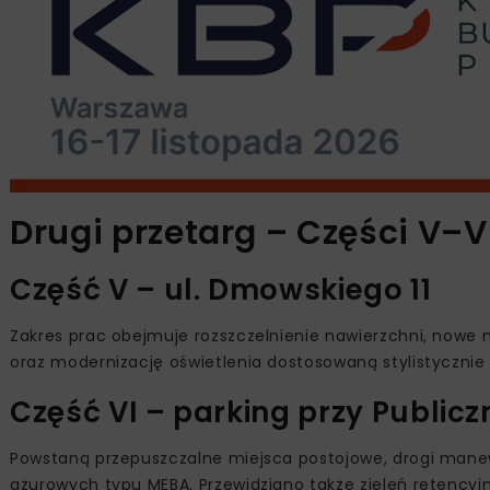
Drugi przetarg – Części V–VI
Część V – ul. Dmowskiego 11
Zakres prac obejmuje rozszczelnienie nawierzchni, nowe n
oraz modernizację oświetlenia dostosowaną stylistycznie d
Część VI – parking przy Publicz
Powstaną przepuszczalne miejsca postojowe, drogi manew
ażurowych typu MEBA. Przewidziano także zieleń retencyj