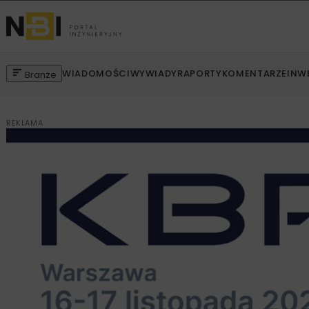
WIADOMOŚCI
WYWIADY
RAPORTY
KOMENTARZE
INW
Branże
REKLAMA