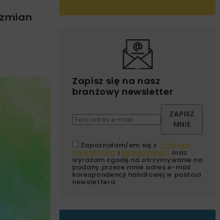
 zmian
Zapisz się na nasz
branżowy newsletter
ZAPISZ
MNIE
Zapoznałam/em się z
Polityką
Prywatności
i
Regulaminem
oraz
wyrażam zgodę na otrzymywanie na
podany przeze mnie adres e-mail
korespondencji handlowej w postaci
newslettera.