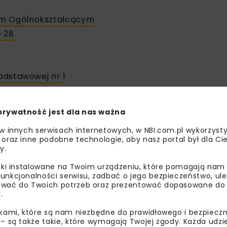
um Ogólnokształcącym
o 28
Podstawowej nr 1
Katynia 31 i 33
prywatność jest dla nas ważna
 w innych serwisach internetowych, w NBI.com.pl wykorzysty
 oraz inne podobne technologie, aby nasz portal był dla Cie
y.
zakres i cele
liki instalowane na Twoim urządzeniu, które pomagają nam
unkcjonalności serwisu, zadbać o jego bezpieczeństwo, ul
sekwentnie realizowanej strategii adaptacji do zmian kli
wać do Twoich potrzeb oraz prezentować dopasowane do Ci
elono-niebieską
infrastrukturę mają bezpośredni wpływ n
.
fort życia mieszkańców.
ikami, które są nam niezbędne do prawidłowego i bezpieczn
 – są także takie, które wymagają Twojej zgody. Każda udz