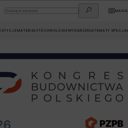
MAGAZ
ESTYCJE
MATERIAŁY
TECHNOLOGIE
WYDARZENIA
TEMATY SPECJA