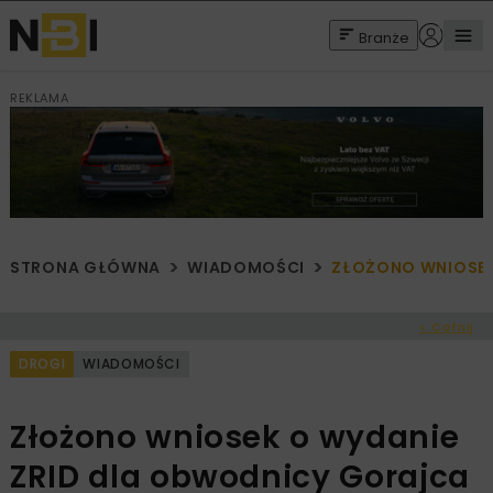
Branże
REKLAMA
STRONA GŁÓWNA
WIADOMOŚCI
ZŁOŻONO WNIOSEK
< Cofnij
DROGI
WIADOMOŚCI
Złożono wniosek o wydanie
ZRID dla obwodnicy Gorajca