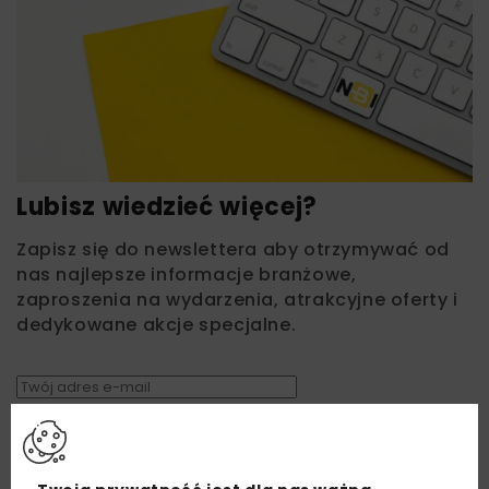
Lubisz wiedzieć więcej?
Zapisz się do newslettera aby otrzymywać od
nas najlepsze informacje branżowe,
zaproszenia na wydarzenia, atrakcyjne oferty i
dedykowane akcje specjalne.
Zapoznałam/em się z
Polityką Prywatności
i
Regulaminem
oraz wyrażam zgodę na otrzymywanie na
podany przeze mnie adres e-mail korespondencji
handlowej w postaci newslettera.