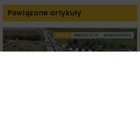
Powiązane artykuły
DROGI
INWESTYCJE
WIADOMOŚCI
Remont nawierzchni na węzłach A4.
Przetarg obejmuje pięć węzłów
DROGI
INWESTYCJE
WIADOMOŚCI