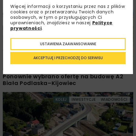
Przetarg obejmuje pięć węzłów
Więcej informacji o korzystaniu przez nas z plików
cookies oraz o przetwarzaniu Twoich danych
DROGI
INWESTYCJE
WIADOMOŚCI
osobowych, w tym o przysługujących Ci
uprawnieniach, znajdziesz w naszej
Polityce
prywatności
.
USTAWIENIA ZAAWANSOWANNE
AKCEPTUJĘ I PRZECHODZĘ DO SERWISU
Ponownie wybrano ofertę na budowę A2
Biała Podlaska–Kijowiec
KOLEJ
INWESTYCJE
WIADOMOŚCI