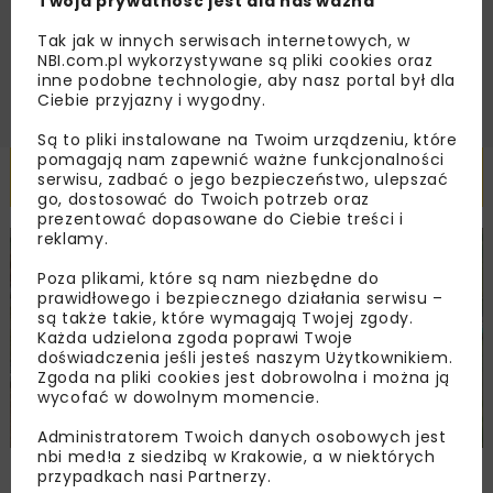
Twoja prywatność jest dla nas ważna
Tak jak w innych serwisach internetowych, w
ZAPISZ MNIE
NBI.com.pl wykorzystywane są pliki cookies oraz
inne podobne technologie, aby nasz portal był dla
Ciebie przyjazny i wygodny.
Są to pliki instalowane na Twoim urządzeniu, które
pomagają nam zapewnić ważne funkcjonalności
Powiązane artykuły
serwisu, zadbać o jego bezpieczeństwo, ulepszać
go, dostosować do Twoich potrzeb oraz
prezentować dopasowane do Ciebie treści i
reklamy.
DROGI
INWESTYCJE
WIADOMOŚCI
Poza plikami, które są nam niezbędne do
prawidłowego i bezpiecznego działania serwisu –
są także takie, które wymagają Twojej zgody.
Każda udzielona zgoda poprawi Twoje
doświadczenia jeśli jesteś naszym Użytkownikiem.
Zgoda na pliki cookies jest dobrowolna i można ją
wycofać w dowolnym momencie.
Administratorem Twoich danych osobowych jest
nbi med!a z siedzibą w Krakowie, a w niektórych
Remont nawierzchni na węzłach A4.
przypadkach nasi Partnerzy.