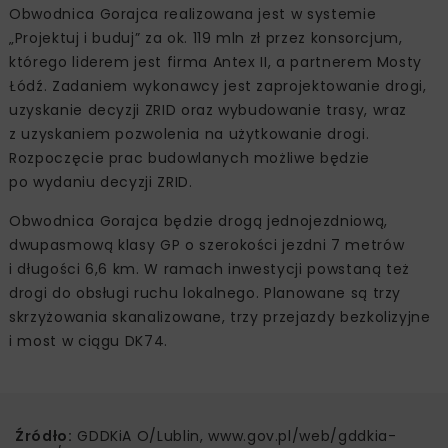
Obwodnica Gorajca realizowana jest w systemie
„Projektuj i buduj” za ok. 119 mln zł przez konsorcjum,
którego liderem jest firma Antex II, a partnerem Mosty
Łódź. Zadaniem wykonawcy jest zaprojektowanie drogi,
uzyskanie decyzji ZRID oraz wybudowanie trasy, wraz
z uzyskaniem pozwolenia na użytkowanie drogi.
Rozpoczęcie prac budowlanych możliwe będzie
po wydaniu decyzji ZRID.
Obwodnica Gorajca będzie drogą jednojezdniową,
dwupasmową klasy GP o szerokości jezdni 7 metrów
i długości 6,6 km. W ramach inwestycji powstaną też
drogi do obsługi ruchu lokalnego. Planowane są trzy
skrzyżowania skanalizowane, trzy przejazdy bezkolizyjne
i most w ciągu DK74.
Źródło:
GDDKiA O/Lublin, www.gov.pl/web/gddkia-