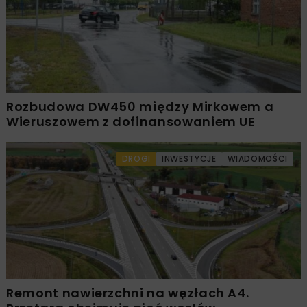
Rozbudowa DW450 między Mirkowem a
Wieruszowem z dofinansowaniem UE
DROGI
INWESTYCJE
WIADOMOŚCI
Remont nawierzchni na węzłach A4.