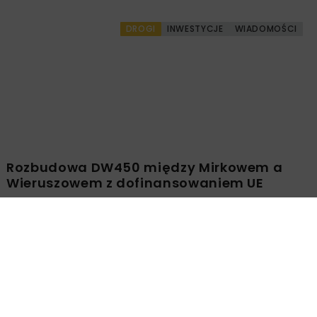
DROGI
INWESTYCJE
WIADOMOŚCI
Rozbudowa DW450 między Mirkowem a
Wieruszowem z dofinansowaniem UE
DROGI
INWESTYCJE
WIADOMOŚCI