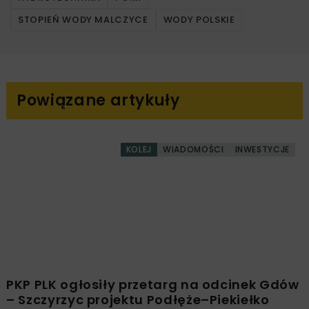
STOPIEŃ WODY MALCZYCE
WODY POLSKIE
Powiązane artykuły
KOLEJ
WIADOMOŚCI
INWESTYCJE
PKP PLK ogłosiły przetarg na odcinek Gdów
– Szczyrzyc projektu Podłęże–Piekiełko