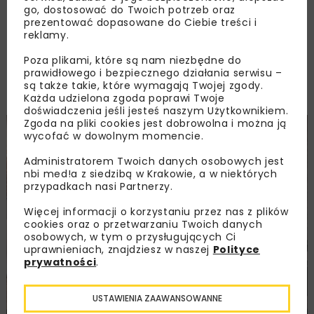
go, dostosować do Twoich potrzeb oraz
(OUOW) Żelazny Most, wybudowana
prezentować dopasowane do Ciebie treści i
Pompownia Wschód wraz infrastrukturą
reklamy.
towarzyszącą oraz przebudowana
Poza plikami, które są nam niezbędne do
infrastruktura zlokalizowana na terenie
prawidłowego i bezpiecznego działania serwisu –
Pompowni Tarnówek.
są także takie, które wymagają Twojej zgody.
Każda udzielona zgoda poprawi Twoje
doświadczenia jeśli jesteś naszym Użytkownikiem.
Zgoda na pliki cookies jest dobrowolna i można ją
wycofać w dowolnym momencie.
Administratorem Twoich danych osobowych jest
nbi med!a z siedzibą w Krakowie, a w niektórych
przypadkach nasi Partnerzy.
Więcej informacji o korzystaniu przez nas z plików
cookies oraz o przetwarzaniu Twoich danych
osobowych, w tym o przysługujących Ci
uprawnieniach, znajdziesz w naszej
Polityce
prywatności
.
USTAWIENIA ZAAWANSOWANNE