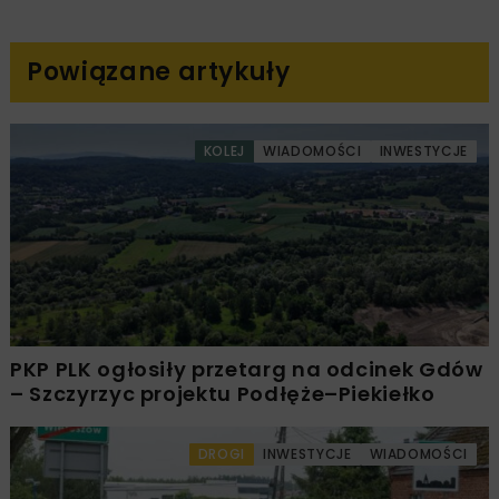
Powiązane artykuły
KOLEJ
WIADOMOŚCI
INWESTYCJE
PKP PLK ogłosiły przetarg na odcinek Gdów
– Szczyrzyc projektu Podłęże–Piekiełko
DROGI
INWESTYCJE
WIADOMOŚCI