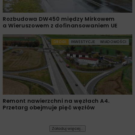
Rozbudowa DW450 między Mirkowem
a Wieruszowem z dofinansowaniem UE
DROGI
INWESTYCJE
WIADOMOŚCI
Remont nawierzchni na węzłach A4.
Przetarg obejmuje pięć węzłów
Załaduj więcej...