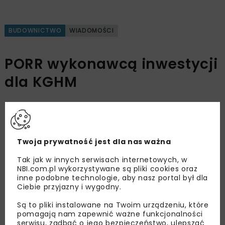
BUDOWNICTWO
WIADOMOŚCI
PORR wykonawcą inwestycji
dla KGHM
OPUBLIKOWANO: 12.01.2024
Twoja prywatność jest dla nas ważna
Spółki PORR i KGHM Polska Miedź podpisały
Tak jak w innych serwisach internetowych, w
umowę wartą 250 mln zł. W ramach inwestycji w
NBI.com.pl wykorzystywane są pliki cookies oraz
ciągu 2,5 roku wybudowany zostanie korpus
inne podobne technologie, aby nasz portal był dla
statyczny zapory zachodniej Kwatery
Ciebie przyjazny i wygodny.
Południowej, rozbudowany nasyp dociążający
Są to pliki instalowane na Twoim urządzeniu, które
zapory wschodniej istniejącego Obiektu
pomagają nam zapewnić ważne funkcjonalności
serwisu, zadbać o jego bezpieczeństwo, ulepszać
Unieszkodliwiania Odpadów Wydobywczych