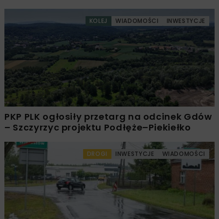
KOLEJ
WIADOMOŚCI
INWESTYCJE
PKP PLK ogłosiły przetarg na odcinek Gdów
– Szczyrzyc projektu Podłęże–Piekiełko
DROGI
INWESTYCJE
WIADOMOŚCI