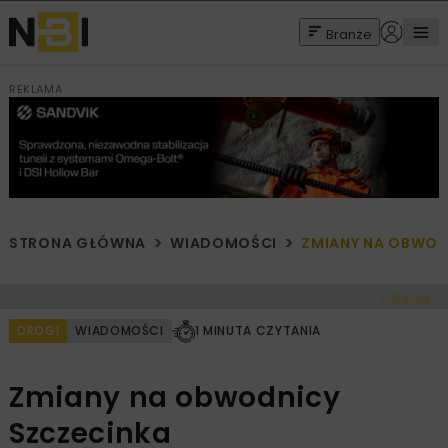
Branże
REKLAMA
STRONA GŁÓWNA
WIADOMOŚCI
ZMIANY NA OBWOD
< Cofnij
DROGI
WIADOMOŚCI
1 MINUTA CZYTANIA
Zmiany na obwodnicy
Szczecinka