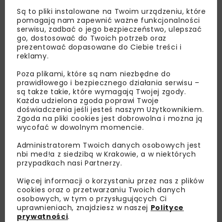
Są to pliki instalowane na Twoim urządzeniu, które
pomagają nam zapewnić ważne funkcjonalności
serwisu, zadbać o jego bezpieczeństwo, ulepszać
Lubisz wiedzieć więcej?
go, dostosować do Twoich potrzeb oraz
prezentować dopasowane do Ciebie treści i
reklamy.
Zapisz się do newslettera aby otrzymywać od
nas najlepsze informacje branżowe,
Poza plikami, które są nam niezbędne do
zaproszenia na wydarzenia, atrakcyjne oferty i
prawidłowego i bezpiecznego działania serwisu –
są także takie, które wymagają Twojej zgody.
dedykowane akcje specjalne.
Każda udzielona zgoda poprawi Twoje
doświadczenia jeśli jesteś naszym Użytkownikiem.
Zgoda na pliki cookies jest dobrowolna i można ją
wycofać w dowolnym momencie.
Zapoznałam/em się z
Polityką Prywatności
i
Administratorem Twoich danych osobowych jest
Regulaminem
oraz wyrażam zgodę na otrzymywanie na
nbi med!a z siedzibą w Krakowie, a w niektórych
podany przeze mnie adres e-mail korespondencji
przypadkach nasi Partnerzy.
handlowej w postaci newslettera.
Więcej informacji o korzystaniu przez nas z plików
cookies oraz o przetwarzaniu Twoich danych
ZAPISZ MNIE
osobowych, w tym o przysługujących Ci
uprawnieniach, znajdziesz w naszej
Polityce
prywatności
.