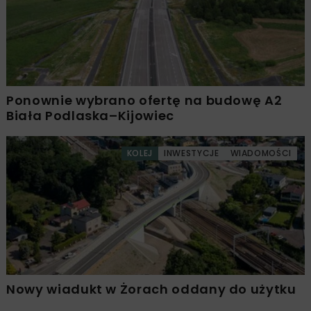
Ponownie wybrano ofertę na budowę A2
Biała Podlaska–Kijowiec
KOLEJ
INWESTYCJE
WIADOMOŚCI
Nowy wiadukt w Żorach oddany do użytku