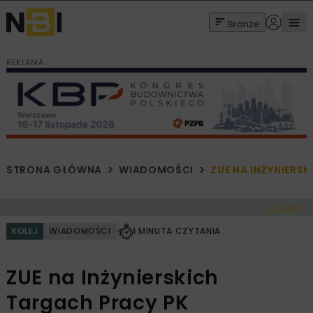
Branże
REKLAMA
STRONA GŁÓWNA
WIADOMOŚCI
ZUE NA INŻYNIERS
< Cofnij
KOLEJ
WIADOMOŚCI
1 MINUTA CZYTANIA
ZUE na Inżynierskich
Targach Pracy PK