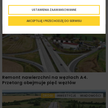
USTAWIENIA ZAAWANSOWANNE
Powiązane artykuły
AKCEPTUJĘ I PRZECHODZĘ DO SERWISU
DROGI
INWESTYCJE
WIADOMOŚCI
Remont nawierzchni na węzłach A4.
Przetarg obejmuje pięć węzłów
DROGI
INWESTYCJE
WIADOMOŚCI