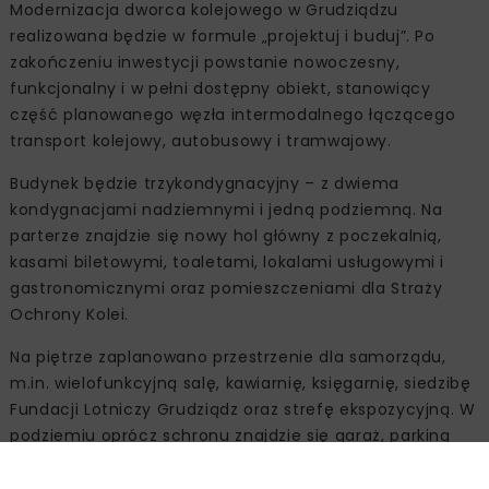
Modernizacja dworca kolejowego w Grudziądzu
realizowana będzie w formule „projektuj i buduj”. Po
zakończeniu inwestycji powstanie nowoczesny,
funkcjonalny i w pełni dostępny obiekt, stanowiący
część planowanego węzła intermodalnego łączącego
transport kolejowy, autobusowy i tramwajowy.
Budynek będzie trzykondygnacyjny – z dwiema
kondygnacjami nadziemnymi i jedną podziemną. Na
parterze znajdzie się nowy hol główny z poczekalnią,
kasami biletowymi, toaletami, lokalami usługowymi i
gastronomicznymi oraz pomieszczeniami dla Straży
Ochrony Kolei.
Na piętrze zaplanowano przestrzenie dla samorządu,
m.in. wielofunkcyjną salę, kawiarnię, księgarnię, siedzibę
Fundacji Lotniczy Grudziądz oraz strefę ekspozycyjną. W
podziemiu oprócz schronu znajdzie się garaż, parking
rowerowy i pomieszczenia techniczne.