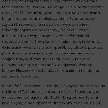
czas dojazdu z Bieżanowa lub Kurdwanowa do ronda
Mogilskiego czy Dworca Głównego PKP, a także poprawił
dostępność komunikacyjną Płaszowa. Nowa estakada
biegnąca nad torami kolejowymi nie tylko umożliwia
szybki i bezpieczny przejazd tramwajów, co jest
udogodnieniem dla pasażerów, ale także, dzięki
infrastrukturze wyposażonej w chodniki i ścieżki
rowerowe, komfortową komunikację pieszą i rowerową.
Całą trasę wykonano w taki sposób, by ułatwić przejazd
pojazdom uprzywilejowanym, które obecnie mogą
omijać trasy o dużym natężeniu ruchu. Ponadto
ułatwiono dostęp do peronów kolejowych dworca
Kraków Płaszów – z estakady można się na nie dostać
schodami lub windą.
Ponad 600-metrowa estakada, główny element nowego
odcinka KST, składa się z dwóch części. Estakada typu
extradosed o długości ok. 460 m biegnie nad torami
kolejowymi, a nad układem drogowym znajduje się 160-