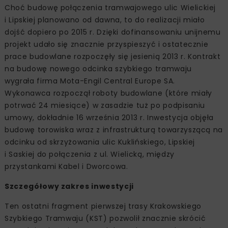
Choć budowę połączenia tramwajowego ulic Wielickiej
i Lipskiej planowano od dawna, to do realizacji miało
dojść dopiero po 2015 r. Dzięki dofinansowaniu unijnemu
projekt udało się znacznie przyspieszyć i ostatecznie
prace budowlane rozpoczęły się jesienią 2013 r. Kontrakt
na budowę nowego odcinka szybkiego tramwaju
wygrała firma Mota-Engil Central Europe SA.
Wykonawca rozpoczął roboty budowlane (które miały
potrwać 24 miesiące) w zasadzie tuż po podpisaniu
umowy, dokładnie 16 września 2013 r. Inwestycja objęła
budowę torowiska wraz z infrastrukturą towarzyszącą na
odcinku od skrzyżowania ulic Kuklińskiego, Lipskiej
i Saskiej do połączenia z ul. Wielicką, między
przystankami Kabel i Dworcowa.
Szczegółowy zakres inwestycji
Ten ostatni fragment pierwszej trasy Krakowskiego
Szybkiego Tramwaju (KST) pozwolił znacznie skrócić