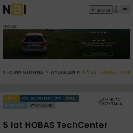
Branże
REKLAMA
STRONA GŁÓWNA
WYDARZENIA
5 LAT HOBAS TECHC
< Cofnij
DROGI
INŻ. BEZWYKOPOWA
KOLEJ
1 MINUTA
CZYTANIA
WOD-KAN
WYDARZENIA
5 lat HOBAS TechCenter