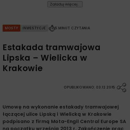
Załaduj więcej...
MOSTY
INWESTYCJE
5 MINUT CZYTANIA
Estakada tramwajowa
Lipska – Wielicka w
Krakowie
OPUBLIKOWANO: 03.12.2015
Umowę na wykonanie estakady tramwajowej
łączącej ulice Lipską i Wielicką w Krakowie
podpisano z firmą Mota-Engil Central Europe SA
na początku września 2013 r. Zakończenie prac