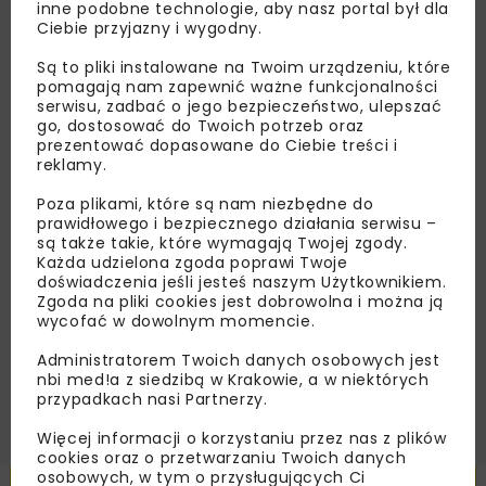
inne podobne technologie, aby nasz portal był dla
Ciebie przyjazny i wygodny.
Lubisz wiedzieć więcej?
Są to pliki instalowane na Twoim urządzeniu, które
Zapisz się do newslettera aby otrzymywać od
pomagają nam zapewnić ważne funkcjonalności
nas najlepsze informacje branżowe,
serwisu, zadbać o jego bezpieczeństwo, ulepszać
go, dostosować do Twoich potrzeb oraz
zaproszenia na wydarzenia, atrakcyjne oferty i
prezentować dopasowane do Ciebie treści i
dedykowane akcje specjalne.
reklamy.
Poza plikami, które są nam niezbędne do
prawidłowego i bezpiecznego działania serwisu –
są także takie, które wymagają Twojej zgody.
Zapoznałam/em się z
Polityką Prywatności
i
Każda udzielona zgoda poprawi Twoje
Regulaminem
oraz wyrażam zgodę na otrzymywanie na
doświadczenia jeśli jesteś naszym Użytkownikiem.
podany przeze mnie adres e-mail korespondencji
Zgoda na pliki cookies jest dobrowolna i można ją
handlowej w postaci newslettera.
wycofać w dowolnym momencie.
Administratorem Twoich danych osobowych jest
ZAPISZ MNIE
nbi med!a z siedzibą w Krakowie, a w niektórych
przypadkach nasi Partnerzy.
Więcej informacji o korzystaniu przez nas z plików
cookies oraz o przetwarzaniu Twoich danych
osobowych, w tym o przysługujących Ci