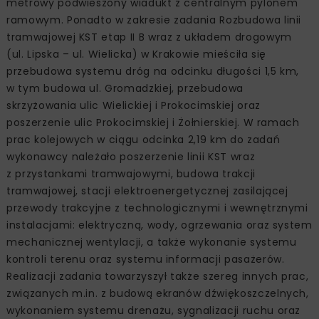
metrowy podwieszony wiadukt z centralnym pylonem
ramowym. Ponadto w zakresie zadania Rozbudowa linii
tramwajowej KST etap II B wraz z układem drogowym
(ul. Lipska – ul. Wielicka) w Krakowie mieściła się
przebudowa systemu dróg na odcinku długości 1,5 km,
w tym budowa ul. Gromadzkiej, przebudowa
skrzyżowania ulic Wielickiej i Prokocimskiej oraz
poszerzenie ulic Prokocimskiej i Żołnierskiej. W ramach
prac kolejowych w ciągu odcinka 2,19 km do zadań
wykonawcy należało poszerzenie linii KST wraz
z przystankami tramwajowymi, budowa trakcji
tramwajowej, stacji elektroenergetycznej zasilającej
przewody trakcyjne z technologicznymi i wewnętrznymi
instalacjami: elektryczną, wody, ogrzewania oraz system
mechanicznej wentylacji, a także wykonanie systemu
kontroli terenu oraz systemu informacji pasażerów.
Realizacji zadania towarzyszył także szereg innych prac,
związanych m.in. z budową ekranów dźwiękoszczelnych,
wykonaniem systemu drenażu, sygnalizacji ruchu oraz