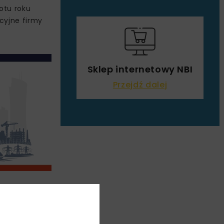
rotu roku
cyjne firmy
Sklep internetowy NBI
Przejdź dalej