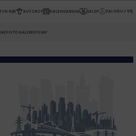
ZALOGUJ SIĘ
YN NBI
AUTORZY
KALENDARIUM
SKLEP
LNE
FOTOGALERIE
FILMY