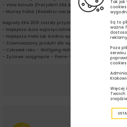
Tak jak
- Vesa Koivula (Prezydent ERA & CEO, Cramo, Finlandia)
cookies
- Murray Pollok (Redaktor naczelny, International Rental 
wygodn
Są to p
Nagrody ERA 2015 zostały przyznane w następujących kat
ważne f
- Najlepsza duża wypożyczalnia roku (obrót powyżej 15 ml
dostoso
- Najlepsza mała lub średnia wypożyczalnia roku – ATUT R
reklamy
- Zrównoważony produkt dla wypożyczalni w roku – Wacker
Poza pl
- Człowiek roku - Wolfgang Hahnenberg oraz Peter Schrad
serwisu
- Życiowe osiągnięcie – Pierre-Yves Lecat, Kiloutou
poprawi
cookies
Adminis
Krakowi
Więcej 
Twoich 
znajdzi
USTA
Lu