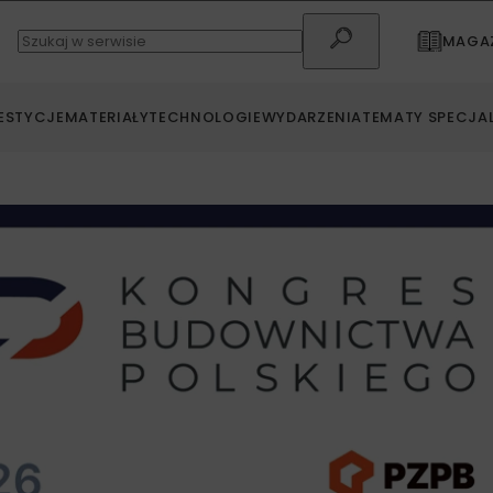
MAGAZ
ESTYCJE
MATERIAŁY
TECHNOLOGIE
WYDARZENIA
TEMATY SPECJA