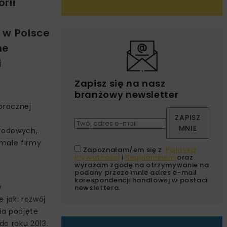
rii
 w Polsce
ne
i
Zapisz się na nasz
branżowy newsletter
orocznej
ZAPISZ
MNIE
arodowych,
 małe firmy
Zapoznałam/em się z
Polityką
Prywatności
i
Regulaminem
oraz
wyrażam zgodę na otrzymywanie na
podany przeze mnie adres e-mail
korespondencji handlowej w postaci
y
newslettera.
 jak: rozwój
ia podjęte
do roku 2013.