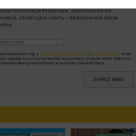
sz się do newslettera aby otrzymywać od nas
psze informacje branżowe, zaproszenia na
zenia, atrakcyjne oferty i dedykowane akcje
alne.
oznałam/em się z
Polityką Prywatności
i
Regulaminem
oraz
am zgodę na otrzymywanie na podany przeze mnie adres e-
orespondencji handlowej w postaci newslettera.
ZAPISZ MNIE
UDOWNICTWO
WIADOMOŚCI
HYDROTECHNIKA