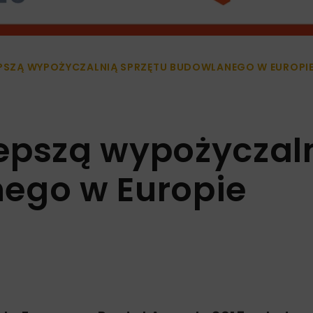
EPSZĄ WYPOŻYCZALNIĄ SPRZĘTU BUDOWLANEGO W EUROPI
epszą wypożyczal
ego w Europie