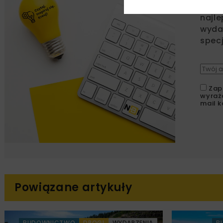
Zapi
najle
wydar
specj
Zap
wyraż
mail k
Powiązane artykuły
BUDOWNICTWO
DROGI
WYDARZENIA
B