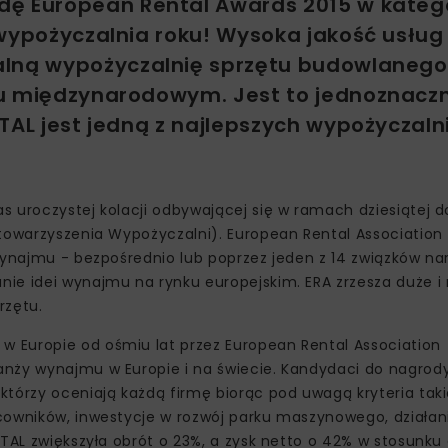
dę European Rental Awards 2015 w katego
 wypożyczalnia roku! Wysoka jakość usług
alną wypożyczalnię sprzętu budowlanego
ku międzynarodowym. Jest to jednoznacz
TAL jest jedną z najlepszych wypożyczaln
.
s uroczystej kolacji odbywającej się w ramach dziesiątej d
Stowarzyszenia Wypożyczalni). European Rental Association
 wynajmu - bezpośrednio lub poprzez jeden z 14 związków n
ie idei wynajmu na rynku europejskim. ERA zrzesza duże i
rzętu.
 Europie od ośmiu lat przez European Rental Association
anży wynajmu w Europie i na świecie. Kandydaci do nagrod
tórzy oceniają każdą firmę biorąc pod uwagą kryteria takie
cowników, inwestycje w rozwój parku maszynowego, działan
TAL zwiększyła obrót o 23%, a zysk netto o 42% w stosunku 