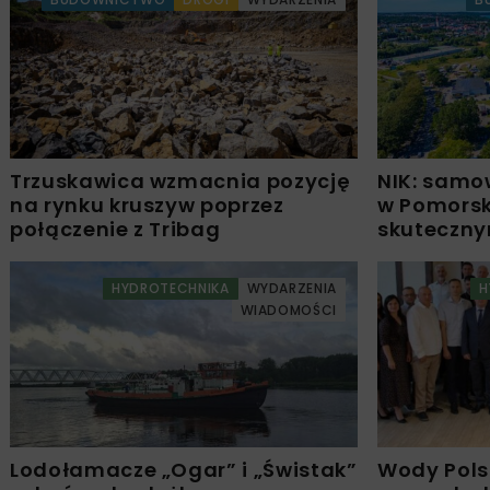
Trzuskawica wzmacnia pozycję
NIK: samo
na rynku kruszyw poprzez
w Pomors
połączenie z Tribag
skuteczn
HYDROTECHNIKA
WYDARZENIA
H
WIADOMOŚCI
Lodołamacze „Ogar” i „Świstak”
Wody Pols