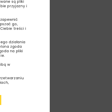
wane są pliki
bie przyjazny i
 zapewnić
epszać go,
ebie treści i
ego działania
ielona zgoda
oda na pliki
ie.
ibą w
ANE
przetwarzaniu
iach,