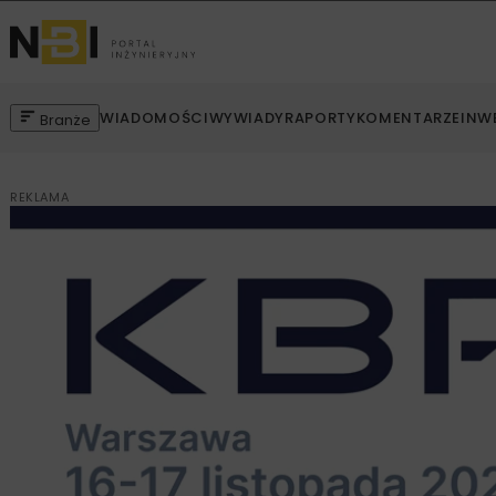
WIADOMOŚCI
WYWIADY
RAPORTY
KOMENTARZE
INW
Branże
REKLAMA