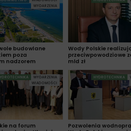
WYDARZENIA
wole budowlane
Wody Polskie realizuj
kiem poza
przeciwpowodziowe za 
ym nadzorem
mld zł
YDROTECHNIKA
WYDARZENIA
HYDROTECHNIKA
WIADOMOŚCI
kie na forum
Pozwolenia wodnopr