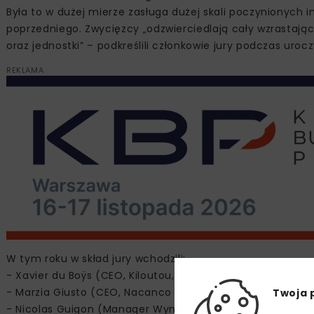
Była to w dużej mierze zasługa dużej skali poczynionych i
poprzedniego. Zwycięzcy „odzwierciedlają cały wzrastają
oraz jednostki” – podkreślili członkowie jury podczas uroc
REKLAMA
W tym roku w skład jury wchodzili:
- Xavier du Boÿs (CEO, Kiloutou, Francja)
- Marzia Giusto (CEO, Nacanco & President, Assonolo, Wł
Twoja 
- Nicolas Guigon (Manager Wynajmu i Sprzętu Używanego 