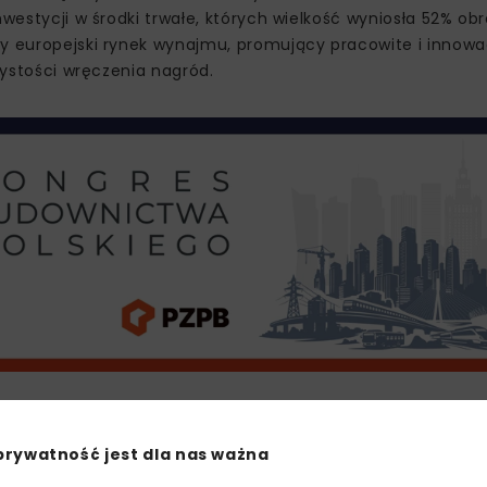
nwestycji w środki trwałe, których wielkość wyniosła 52% ob
cy europejski rynek wynajmu, promujący pracowite i innowa
zystości wręczenia nagród.
ochy)
prywatność jest dla nas ważna
– EAME, Caterpillar)