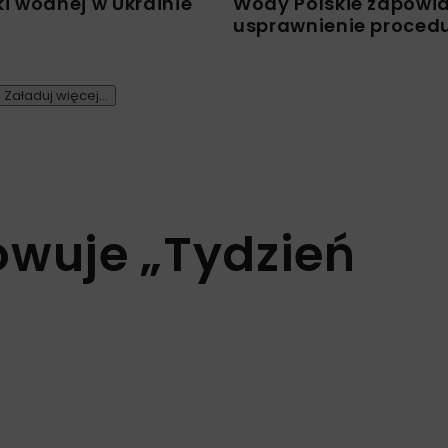
i wodnej w Ukrainie
Wody Polskie zapowi
usprawnienie proced
Załaduj więcej...
wuje „Tydzień