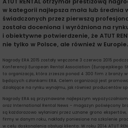
ATUT RENTAL otrzymał prestiżową nagro
w kategorii najlepsza mała lub średnia
świadczonych przez pierwszą profesjon
została doceniona i wyróżniona na ryn
i obiektywne potwierdzenie, że ATUT REN
nie tylko w Polsce, ale również w Europie
Nagrody ERA 2015 zostały wręczone 3 czerwca 2015 podcza
Konferencji European Rental Association (Europejskiego 
to organizacja, która zrzesza ponad 4 300 firm z branży
będących członkami ERA. Celem organizacji jest promowan
działające na rynku wynajmu, jak również producentów sp
Nagrody ERA są przyznawane najlepszym wypożyczalniom w
oraz International Rental News – magazyn poświęcony br
są każdorazowo wyłaniani przez uznane grono ekspertów, k
firmy w danym roku, nakłady poniesione na szkolenie pra
w celu doskonalenia obsługi klienta. W roku 2014 ATUT REN