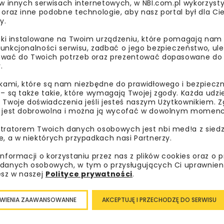
 w innych serwisach internetowych, w NBI.com.pl wykorzysty
 oraz inne podobne technologie, aby nasz portal był dla Cie
News (IRN)
y.
liki instalowane na Twoim urządzeniu, które pomagają nam
egoriach:
unkcjonalności serwisu, zadbać o jego bezpieczeństwo, ul
n euro) – A-Plant, Wielka Brytania
wać do Twoich potrzeb oraz prezentować dopasowane do Ci
ENTAL, Polska
.
 Neuson, skoczek zasilany elektrycznie
ikami, które są nam niezbędne do prawidłowego i bezpieczn
er, Zeppelin Rental
 – są także takie, które wymagają Twojej zgody. Każda udz
 Twoje doświadczenia jeśli jesteś naszym Użytkownikiem. Zg
 jest dobrowolna i można ją wycofać w dowolnym momenc
tratorem Twoich danych osobowych jest nbi med!a z siedz
e, a w niektórych przypadkach nasi Partnerzy.
MASZYNY BUDOWL
informacji o korzystaniu przez nas z plików cookies oraz o 
danych osobowych, w tym o przysługujących Ci uprawnien
esz w naszej
Polityce prywatności
.
WIENIA ZAAWANSOWANNE
AKCEPTUJĘ I PRZECHODZĘ DO SERWISU
bisz wiedzieć więcej?