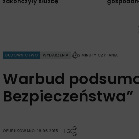
zakończyły służbę
gospodark
BUDOWNICTWO
WYDARZENIA
2 MINUTY CZYTANIA
Warbud podsumo
Bezpieczeństwa”
OPUBLIKOWANO: 16.06.2015