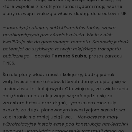
które wspólnie z lokalnymi samorządami mają własne
plany rozwoju i walczą o własny dostęp do środków z UE.
– Inwestycje obejmą setki kilometrów torów, często
przebiegających przez środek miasta. Wiele z nich
kwalifikuje się do generalnego remontu. Stanowią jednak
potencjał do szybkiego rozwoju miejskiego transportu
publicznego
– ocenia
Tomasz Szuba
, prezes zarządu
TINES.
Śmiałe plany władz miast i kolejarzy, budzą jednak
wątpliwości mieszkańców, których domy znajdują się w
sąsiedztwie linii kolejowych. Obawiają się, że zwiększenie
natężenia ruchu kolejowego wiązać będzie się ze
wzrostem hałasu oraz drgań, tymczasem może się
okazać, że dzięki planowanym inwestycjom sąsiedztwo
kolei stanie się mniej uciążliwe.
– Nowoczesne maty
wibroizolacyjne instalowane pod konstrukcją nawierzchni
szynowej, umożliwiają ograniczenie transmisji drgań do