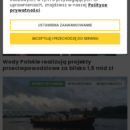
uprawnieniach, znajdziesz w naszej
Polityce
HYDROTECHNIKA
WIADOMOŚCI
WYDARZENIA
prywatności
.
USTAWIENIA ZAAWANSOWANNE
AKCEPTUJĘ I PRZECHODZĘ DO SERWISU
Wody Polskie realizują projekty
przeciwpowodziowe za blisko 1,5 mld zł
HYDROTECHNIKA
WYDARZENIA
WIADOMOŚCI