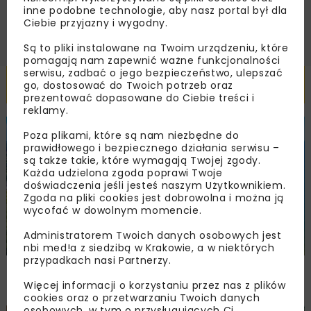
ZAPISZ MNIE
inne podobne technologie, aby nasz portal był dla
Ciebie przyjazny i wygodny.
Są to pliki instalowane na Twoim urządzeniu, które
pomagają nam zapewnić ważne funkcjonalności
serwisu, zadbać o jego bezpieczeństwo, ulepszać
Powiązane artykuły
go, dostosować do Twoich potrzeb oraz
prezentować dopasowane do Ciebie treści i
reklamy.
BUDOWNICTWO
WIADOMOŚCI
WYDARZENIA
Poza plikami, które są nam niezbędne do
prawidłowego i bezpiecznego działania serwisu –
są także takie, które wymagają Twojej zgody.
Każda udzielona zgoda poprawi Twoje
doświadczenia jeśli jesteś naszym Użytkownikiem.
Zgoda na pliki cookies jest dobrowolna i można ją
wycofać w dowolnym momencie.
Administratorem Twoich danych osobowych jest
nbi med!a z siedzibą w Krakowie, a w niektórych
przypadkach nasi Partnerzy.
NIK: samowole budowlane w Pomorskiem
poza skutecznym nadzorem
Więcej informacji o korzystaniu przez nas z plików
cookies oraz o przetwarzaniu Twoich danych
osobowych, w tym o przysługujących Ci