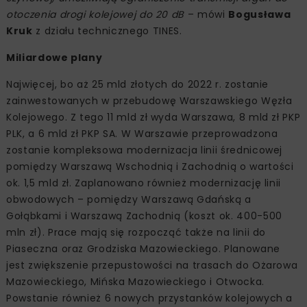
otoczenia drogi kolejowej do 20 dB
– mówi
Bogusława
Kruk
z działu technicznego TINES.
Miliardowe plany
Najwięcej, bo aż 25 mld złotych do 2022 r. zostanie
zainwestowanych w przebudowę Warszawskiego Węzła
Kolejowego. Z tego 11 mld zł wyda Warszawa, 8 mld zł PKP
PLK, a 6 mld zł PKP SA. W Warszawie przeprowadzona
zostanie kompleksowa modernizacja linii średnicowej
pomiędzy Warszawą Wschodnią i Zachodnią o wartości
ok. 1,5 mld zł. Zaplanowano również modernizację linii
obwodowych – pomiędzy Warszawą Gdańską a
Gołąbkami i Warszawą Zachodnią (koszt ok. 400-500
mln zł). Prace mają się rozpocząć także na linii do
Piaseczna oraz Grodziska Mazowieckiego. Planowane
jest zwiększenie przepustowości na trasach do Ożarowa
Mazowieckiego, Mińska Mazowieckiego i Otwocka.
Powstanie również 6 nowych przystanków kolejowych a