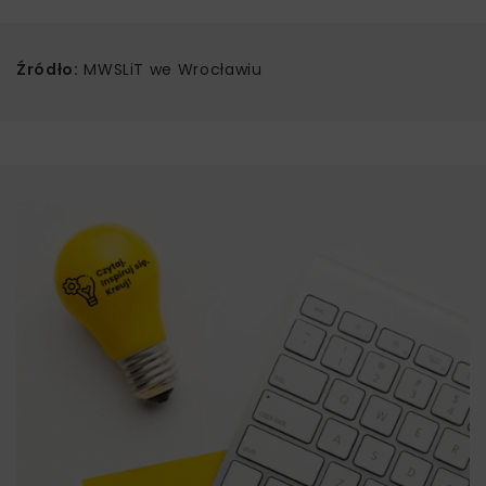
Źródło:
MWSLiT we Wrocławiu