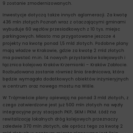
9 zostanie zmodernizowanych.
Inwestycje dotyczą także innych aglomeracji. Za kwotę
436 mln złotych Poznań wraz z otaczającymi gminami
wybuduje 60 węzłów przesiadkowych z 10 tys. miejsc
parkingowych. Miasto ma przygotowane jeszcze 4
projekty na kwotę ponad 1,5 mld złotych. Podobne plany
mają władze w Krakowie, gdzie za kwotę 2 mld złotych
ma powstać m.in. 14 nowych przystanków kolejowych i
łącznica kolejowa Kraków Krzemionki – Kraków Zabłocie.
Rozbudowana zostanie również linia średnicowa, która
będzie wymagała dodatkowych obiektów inżynieryjnych
w centrum oraz nowego mostu na Wiśle.
W Trójmieście plany opiewają na ponad 3 mld złotych, z
czego zatwierdzone jest już 500 mln złotych na węzły
integracyjne przy stacjach PKP, SKM i PKM. Łódź na
rewitalizację lokalnych dróg kolejowych przeznaczy
zaledwie 370 mln złotych, ale oprócz tego za kwotę 2