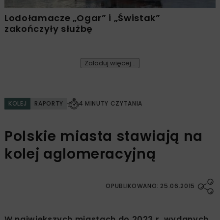
Lodołamacze „Ogar” i „Świstak”
zakończyły służbę
Załaduj więcej...
KOLEJ
RAPORTY
4 MINUTY CZYTANIA
Polskie miasta stawiają na
kolej aglomeracyjną
OPUBLIKOWANO: 25.06.2015
W największych miastach do 2023 r. wydanych