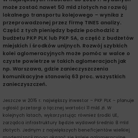
może zostać nawet 50 mld złotych na rozwój
lokalnego transportu kolejowego – wynika z
przeprowadzonej przez firmę TINES analizy.
Część z tych pieniędzy będzie pochodzić z
budżetu PKP PLK lub PKP SA, a część z budżetów
miejskich i środków unijnych. Rozwój szybkich
kolei aglomeracyjnych może pomóc w walce o
czyste powietrze w takich aglomeracjach jak
np. Warszawa, gdzie zanieczyszczenia
komunikacyjne stanowią 63 proc. wszystkich
zanieczyszczeń.
Jeszcze w 2015 r. największy inwestor – PKP PLK – planuje
ogłosić przetargi o łącznej wartości 11 mld zł. W
kolejnych latach, wykorzystując również środki UE,
zarządca infrastruktury będzie wydawał średnio 8 mld
złotych. Jednym z największych beneficjentów wielkiej
modernizacji mogą okazać się koleje aglomeracyjne,