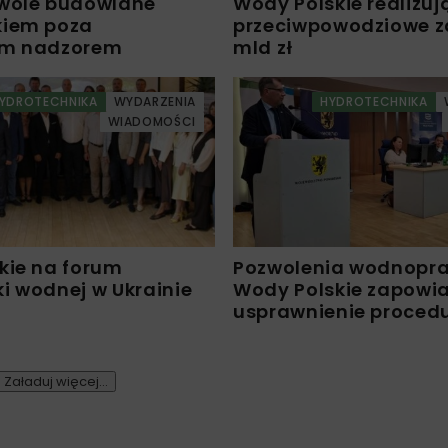
wole budowlane
Wody Polskie realizuj
kiem poza
przeciwpowodziowe za 
ym nadzorem
mld zł
YDROTECHNIKA
WYDARZENIA
HYDROTECHNIKA
WIADOMOŚCI
kie na forum
Pozwolenia wodnopr
i wodnej w Ukrainie
Wody Polskie zapowi
usprawnienie proced
Załaduj więcej...