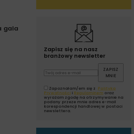
a gala
Zapisz się na nasz
branżowy newsletter
ZAPISZ
MNIE
Zapoznałam/em się z
Polityką
Prywatności
i
Regulaminem
oraz
wyrażam zgodę na otrzymywanie na
podany przeze mnie adres e-mail
korespondencji handlowej w postaci
newslettera.