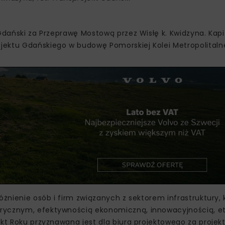
Gdański za Przeprawę Mostową przez Wisłę k. Kwidzyna. Kapi
ektu Gdańskiego w budowę Pomorskiej Kolei Metropolitalne
óżnienie osób i firm związanych z sektorem infrastruktury,
orycznym, efektywnością ekonomiczną, innowacyjnością, e
ekt Roku przyznawana jest dla biura projektowego za projek