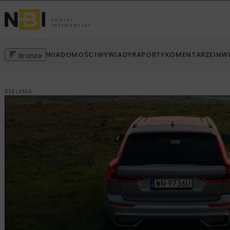
WIADOMOŚCI
WYWIADY
RAPORTY
KOMENTARZE
INW
Branże
REKLAMA