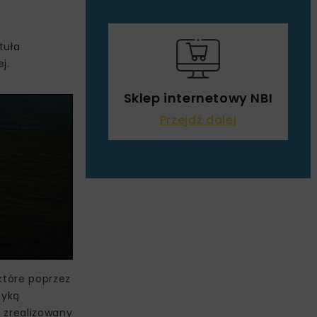
tuła
j.
Sklep internetowy NBI
Przejdź dalej
 które poprzez
tyką
t zrealizowany