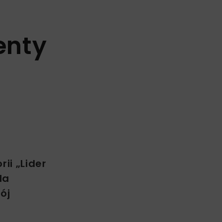
enty
ii „Lider
la
ój