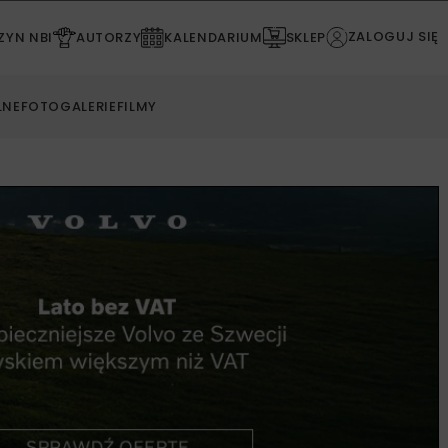
ZALOGUJ SIĘ
YN NBI
AUTORZY
KALENDARIUM
SKLEP
LNE
FOTOGALERIE
FILMY