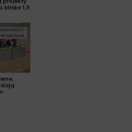
ą projekty
blisko 1,5
WIADOMOŚCI
WYDARZENIA
awne.
adają
ur