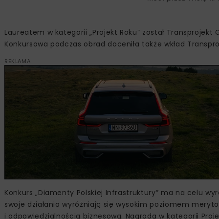
Laureatem w kategorii „Projekt Roku” został Transprojekt 
Konkursowa podczas obrad doceniła także wkład Transproj
REKLAMA
Konkurs „Diamenty Polskiej Infrastruktury” ma na celu wyr
swoje działania wyróżniają się wysokim poziomem meryt
i odpowiedzialnością biznesową. Nagroda w kategorii Proj