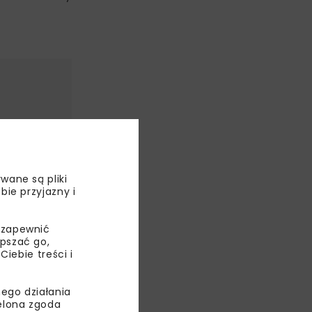
wane są pliki
bie przyjazny i
 zapewnić
epszać go,
ebie treści i
ego działania
ielona zgoda