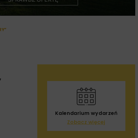
RY”
”
Kalendarium wydarzeń
Zobacz więcej