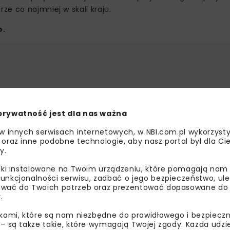
e co najmniej w skali kraju.
o.
prywatność jest dla nas ważna
bisz wiedzieć więcej?
 w innych serwisach internetowych, w NBI.com.pl wykorzysty
 oraz inne podobne technologie, aby nasz portal był dla Cie
y.
sz się do newslettera aby otrzymywać od nas
psze informacje branżowe, zaproszenia na
liki instalowane na Twoim urządzeniu, które pomagają nam
zenia, atrakcyjne oferty i dedykowane akcje
unkcjonalności serwisu, zadbać o jego bezpieczeństwo, ul
wać do Twoich potrzeb oraz prezentować dopasowane do Ci
alne.
.
ikami, które są nam niezbędne do prawidłowego i bezpieczn
 – są także takie, które wymagają Twojej zgody. Każda udz