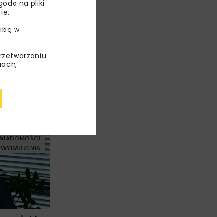
oda na pliki
ie.
ibą w
przetwarzaniu
iach,
WIADOMOŚCI
WYDARZENIA