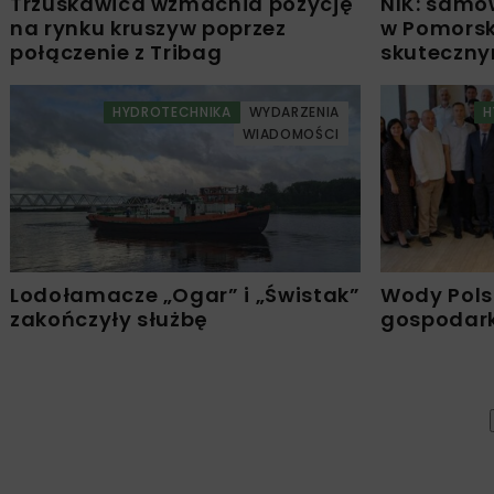
Trzuskawica wzmacnia pozycję
NIK: samo
na rynku kruszyw poprzez
w Pomors
połączenie z Tribag
skuteczn
HYDROTECHNIKA
WYDARZENIA
H
WIADOMOŚCI
Lodołamacze „Ogar” i „Świstak”
Wody Pols
zakończyły służbę
gospodark