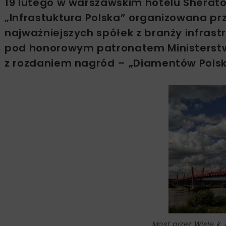
19 lutego w warszawskim hotelu Sherato
„Infrastuktura Polska” organizowana prz
najważniejszych spółek z branży infras
pod honorowym patronatem Ministerstwa
z rozdaniem nagród – „Diamentów Polskie
Most przez Wisłę k.