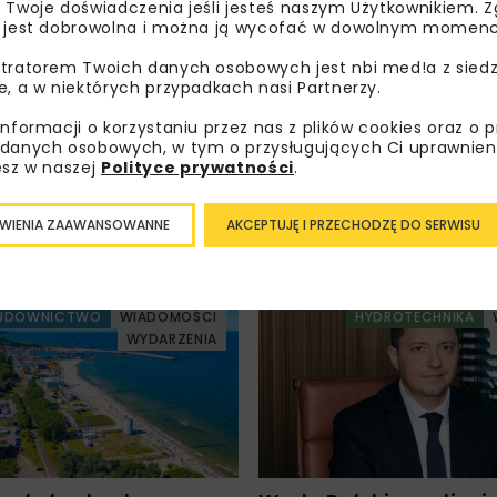
 Twoje doświadczenia jeśli jesteś naszym Użytkownikiem. Zg
oznałam/em się z
Polityką Prywatności
i
Regulaminem
oraz
 jest dobrowolna i można ją wycofać w dowolnym momenc
am zgodę na otrzymywanie na podany przeze mnie adres e-
orespondencji handlowej w postaci newslettera.
tratorem Twoich danych osobowych jest nbi med!a z siedz
e, a w niektórych przypadkach nasi Partnerzy.
ZAPISZ MNIE
informacji o korzystaniu przez nas z plików cookies oraz o 
danych osobowych, w tym o przysługujących Ci uprawnien
esz w naszej
Polityce prywatności
.
WIENIA ZAAWANSOWANNE
AKCEPTUJĘ I PRZECHODZĘ DO SERWISU
UDOWNICTWO
WIADOMOŚCI
HYDROTECHNIKA
WYDARZENIA