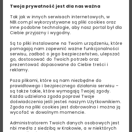
miejsca do zamieszkania i pracy, ale także
Twoja prywatność jest dla nas ważna
umożliwi dostęp do świata sztuki i całorocznych
wydarzeń. Otwarte dla wszystkich place
Tak jak w innych serwisach internetowych, w
i skwery stanowić będą zachętę do chwili
NBI.com.pl wykorzystywane są pliki cookies oraz
relaksu z rodziną, spacerów i spotkań
inne podobne technologie, aby nasz portal był dla
z przyjaciółmi. Pierwszy etap inwestycji –
Ciebie przyjazny i wygodny.
budynek biurowy oraz hotel Courtyard
by Marriott – oddano do użytku w 2015 roku,
Są to pliki instalowane na Twoim urządzeniu, które
latem br. zostanie zakończona realizacja
pomagają nam zapewnić ważne funkcjonalności
drugiego etapu – czterech budynków o funkcji
serwisu, zadbać o jego bezpieczeństwo, ulepszać
biurowo-mieszkalnej. Trzeci, a zarazem ostatni
go, dostosować do Twoich potrzeb oraz
etap Waterfront oczekuje na pozwolenie
prezentować dopasowane do Ciebie treści i
na budowę. Goście konferencji Trójmiejski Dzień
reklamy.
Zielonych Budynków zostaną zaproszeni
do zwiedzenia funkcjonującej części kompleksu
Poza plikami, które są nam niezbędne do
i wysłuchania prezentacji o założeniach
prawidłowego i bezpiecznego działania serwisu –
inwestycji, ze szczególnym naciskiem
są także takie, które wymagają Twojej zgody.
na aspekty ekologiczne, m.in. takich rozwiązań
Każda udzielona zgoda poprawi Twoje
jak sea cooling.
doświadczenia jeśli jesteś naszym Użytkownikiem.
Zgoda na pliki cookies jest dobrowolna i można ją
Wizyta na terenie Stoczni
wycofać w dowolnym momencie.
Cesarskiej w Gdańsku
09:00 – 09:15
Plac Porozumienia Gdańskiego 1,
Administratorem Twoich danych osobowych jest
Gdańsk
nbi med!a z siedzibą w Krakowie, a w niektórych