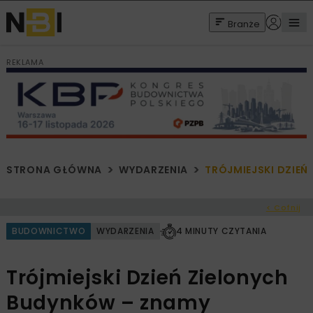
Branże
REKLAMA
STRONA GŁÓWNA
WYDARZENIA
TRÓJMIEJSKI DZIE
< Cofnij
BUDOWNICTWO
WYDARZENIA
4 MINUTY CZYTANIA
Trójmiejski Dzień Zielonych
Budynków – znamy