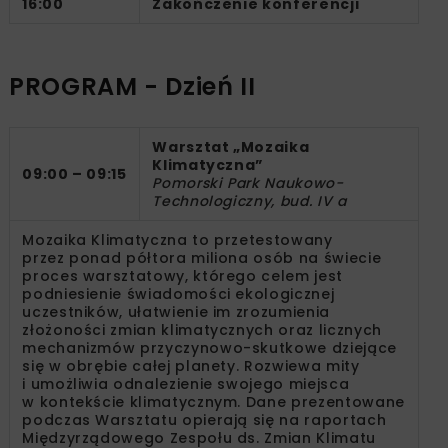
16:00
Zakończenie konferencji
PROGRAM - Dzień II
Warsztat „Mozaika
Klimatyczna”
09:00 – 09:15
Pomorski Park Naukowo-
Technologiczny, bud. IV a
Mozaika Klimatyczna to przetestowany
przez ponad półtora miliona osób na świecie
proces warsztatowy, którego celem jest
podniesienie świadomości ekologicznej
uczestników, ułatwienie im zrozumienia
złożoności zmian klimatycznych oraz licznych
mechanizmów przyczynowo-skutkowe dziejące
się w obrębie całej planety. Rozwiewa mity
i umożliwia odnalezienie swojego miejsca
w kontekście klimatycznym. Dane prezentowane
podczas Warsztatu opierają się na raportach
Międzyrządowego Zespołu ds. Zmian Klimatu