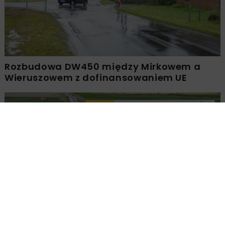
Rozbudowa DW450 między Mirkowem a
Wieruszowem z dofinansowaniem UE
DROGI
INWESTYCJE
WIADOMOŚCI
Remont nawierzchni na węzłach A4.
Przetarg obejmuje pięć węzłów