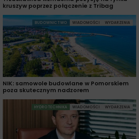
kruszyw poprzez połączenie z Tribag
BUDOWNICTWO
WIADOMOŚCI
WYDARZENIA
NIK: samowole budowlane w Pomorskiem
poza skutecznym nadzorem
HYDROTECHNIKA
WIADOMOŚCI
WYDARZENIA