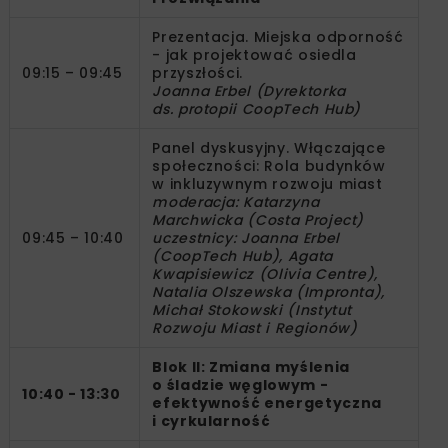
Prezentacja. Miejska odporność
- jak projektować osiedla
09:15 – 09:45
przyszłości.
Joanna Erbel (Dyrektorka
ds. protopii CoopTech Hub)
Panel dyskusyjny. Włączające
społeczności: Rola budynków
w inkluzywnym rozwoju miast
moderacja: Katarzyna
Marchwicka (Costa Project)
09:45 – 10:40
uczestnicy: Joanna Erbel
(CoopTech Hub), Agata
Kwapisiewicz (Olivia Centre),
Natalia Olszewska (Impronta),
Michał Stokowski (Instytut
Rozwoju Miast i Regionów)
Blok II:
Zmiana myślenia
o śladzie węglowym -
10:40 - 13:30
efektywność energetyczna
i cyrkularność