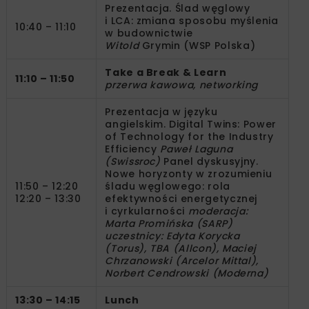
Prezentacja. Ślad węglowy
i LCA: zmiana sposobu myślenia
10:40 – 11:10
w budownictwie
Witold
Grymin (WSP Polska)
Take a Break & Learn
11:10 – 11:50
przerwa kawowa, networking
Prezentacja w języku
angielskim. Digital Twins: Power
of Technology for the Industry
Efficiency
Paweł Laguna
(Swissroc)
Panel dyskusyjny.
Nowe horyzonty w zrozumieniu
11:50 – 12:20
śladu węglowego: rola
12:20 – 13:30
efektywności energetycznej
i cyrkularności
moderacja:
Marta Promińska (SARP)
uczestnicy:
Edyta Korycka
(Torus), TBA (Allcon), Maciej
Chrzanowski (Arcelor Mittal),
Norbert Cendrowski (Moderna)
13:30 – 14:15
Lunch