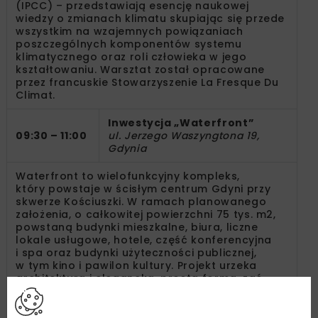
(IPCC) – przedstawiają esencję naukowej
wiedzy o zmianach klimatu skupiając się przede
wszystkim na wzajemnych powiązaniach
poszczególnych komponentów systemu
klimatycznego oraz roli człowieka w jego
kształtowaniu. Warsztat został opracowane
przez francuskie Stowarzyszenie La Fresque Du
Climat.
Inwestycja „Waterfront”
09:30 – 11:00
ul. Jerzego Waszyngtona 19,
Gdynia
Waterfront to wielofunkcyjny kompleks,
który powstaje w ścisłym centrum Gdyni przy
skwerze Kościuszki. W ramach planowanego
założenia, o całkowitej powierzchni 75 tys. m2,
powstaną budynki mieszkalne, biura, liczne
lokale usługowe, hotele, część konferencyjna
i spa oraz budynki użyteczności publicznej,
w tym kino i pawilon kultury. Projekt urzeka
architekturą i elegancką, prostą formą, zaś
układ przestrzenny zaskakuje zielonymi
dziedzińcami i placami z widokiem na morze.
Waterfront nie tylko zapewni komfortowe