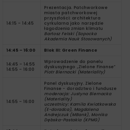
Prezentacja. Patchworkowe
miasta patchworkowej
przyszłości: architektura
14:15 – 14:45
cyrkularna jako narzędzie
łagodzenia zmian klimatu
Bartosz Felski (Sopocka
Akademia Nauk Stosowanych)
14:45 – 16:00
Blok III: Green Finance
Wprowadzenie do panelu
14:45 – 14:55
dyskusyjnego „Zielone Finanse”
14:55 – 16:00
Piotr Biernacki (Materiality)
Panel dyskusyjny. Zielone
Finanse - doradztwo i fundusze
moderacja: Justyna Biernacka
(Materiality)
14:55 – 16:00
uczestnicy: Kamila Kwiatkowska
(E-doradca), Magdalena
Andrejczuk
(MBank), Monika
Dębska-Pastakia (KPMG)