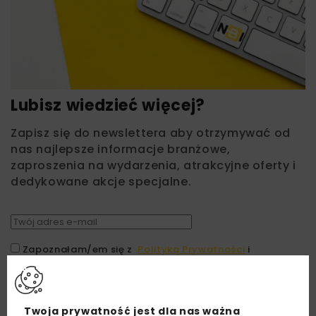
Lubisz wiedzieć więcej?
Zapisz się do newslettera aby otrzymywać od
nas najlepsze informacje branżowe,
zaproszenia na wydarzenia, atrakcyjne oferty i
dedykowane akcje specjalne.
Zapoznałam/em się z
Polityką Prywatności
i
Regulaminem
oraz wyrażam zgodę na otrzymywanie na
podany przeze mnie adres e-mail korespondencji
handlowej w postaci newslettera.
Twoja prywatność jest dla nas ważna