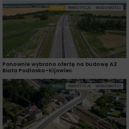
DROGI
INWESTYCJE
WIADOMOŚCI
Ponownie wybrano ofertę na budowę A2
Biała Podlaska–Kijowiec
KOLEJ
INWESTYCJE
WIADOMOŚCI