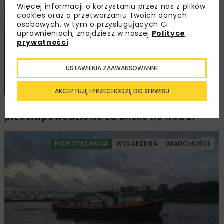
Więcej informacji o korzystaniu przez nas z plików
HYDROTECHNIKA
WIADOMOŚCI
WYDARZENIA
cookies oraz o przetwarzaniu Twoich danych
osobowych, w tym o przysługujących Ci
uprawnieniach, znajdziesz w naszej
Polityce
prywatności
.
USTAWIENIA ZAAWANSOWANNE
AKCEPTUJĘ I PRZECHODZĘ DO SERWISU
Wody Polskie realizują projekty
przeciwpowodziowe za blisko 1,5 mld zł
HYDROTECHNIKA
WYDARZENIA
WIADOMOŚCI