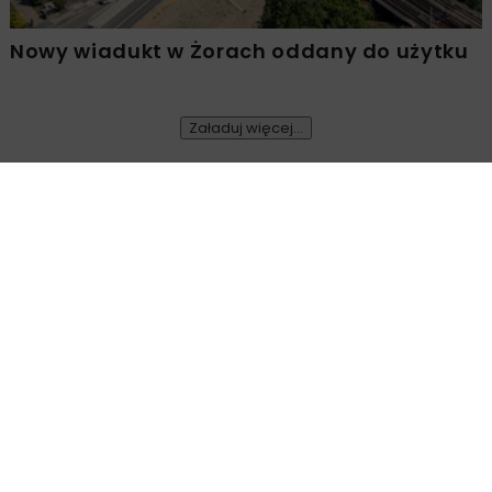
Nowy wiadukt w Żorach oddany do użytku
Załaduj więcej...
DROGI
WIADOMOŚCI
10 MINUT CZYTANIA
Ruszył nowy sezon
budowlany
OPUBLIKOWANO: 19.03.2019