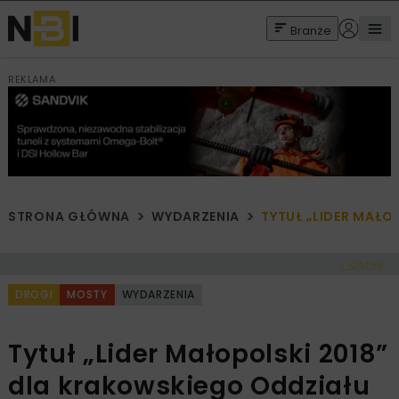
Branże
REKLAMA
STRONA GŁÓWNA
WYDARZENIA
TYTUŁ „LIDER MAŁO
< Cofnij
DROGI
MOSTY
WYDARZENIA
Tytuł „Lider Małopolski 2018”
dla krakowskiego Oddziału