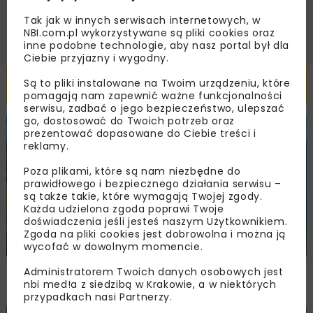
ZAPISZ MNIE
Tak jak w innych serwisach internetowych, w
NBI.com.pl wykorzystywane są pliki cookies oraz
inne podobne technologie, aby nasz portal był dla
Ciebie przyjazny i wygodny.
Powiązane artykuły
Są to pliki instalowane na Twoim urządzeniu, które
pomagają nam zapewnić ważne funkcjonalności
serwisu, zadbać o jego bezpieczeństwo, ulepszać
go, dostosować do Twoich potrzeb oraz
prezentować dopasowane do Ciebie treści i
BUDOWNICTWO
WIADOMOŚCI
WYDARZENIA
reklamy.
Poza plikami, które są nam niezbędne do
prawidłowego i bezpiecznego działania serwisu –
są także takie, które wymagają Twojej zgody.
Każda udzielona zgoda poprawi Twoje
doświadczenia jeśli jesteś naszym Użytkownikiem.
Zgoda na pliki cookies jest dobrowolna i można ją
wycofać w dowolnym momencie.
NIK: samowole budowlane w Pomorskiem
Administratorem Twoich danych osobowych jest
nbi med!a z siedzibą w Krakowie, a w niektórych
poza skutecznym nadzorem
przypadkach nasi Partnerzy.