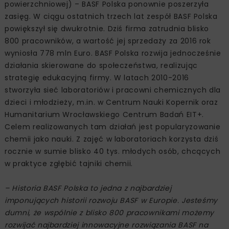
powierzchniowej) – BASF Polska ponownie poszerzyła
zasięg. W ciągu ostatnich trzech lat zespół BASF Polska
powiększył się dwukrotnie. Dziś firma zatrudnia blisko
800 pracowników, a wartość jej sprzedaży za 2016 rok
wyniosła 778 mln Euro. BASF Polska rozwija jednocześnie
działania skierowane do społeczeństwa, realizując
strategię edukacyjną firmy. W latach 2010-2016
stworzyła sieć laboratoriów i pracowni chemicznych dla
dzieci i młodzieży, m.in. w Centrum Nauki Kopernik oraz
Humanitarium Wrocławskiego Centrum Badań EIT+.
Celem realizowanych tam działań jest popularyzowanie
chemii jako nauki. Z zajęć w laboratoriach korzysta dziś
rocznie w sumie blisko 40 tys. młodych osób, chcących
w praktyce zgłębić tajniki chemii.
– Historia BASF Polska to jedna z najbardziej
imponujących historii rozwoju BASF w Europie. Jesteśmy
dumni, że wspólnie z blisko 800 pracownikami możemy
rozwijać najbardziej innowacyjne rozwiązania BASF na