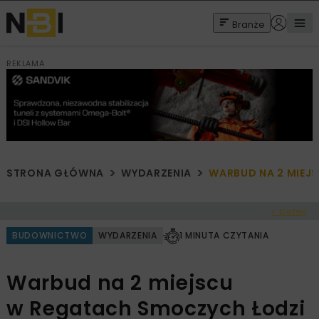
Branże
REKLAMA
STRONA GŁÓWNA
WYDARZENIA
WARBUD NA 2 MIEJ
< Cofnij
BUDOWNICTWO
WYDARZENIA
1 MINUTA CZYTANIA
Warbud na 2 miejscu
w Regatach Smoczych Łodzi