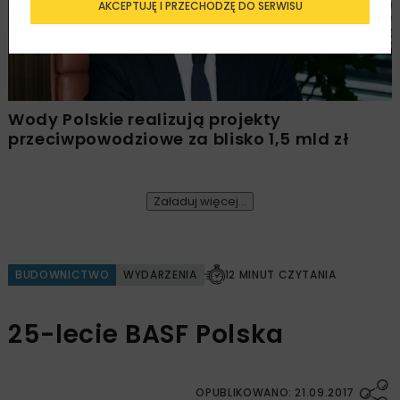
AKCEPTUJĘ I PRZECHODZĘ DO SERWISU
Wody Polskie realizują projekty
przeciwpowodziowe za blisko 1,5 mld zł
Załaduj więcej...
BUDOWNICTWO
WYDARZENIA
12 MINUT CZYTANIA
25-lecie BASF Polska
OPUBLIKOWANO: 21.09.2017