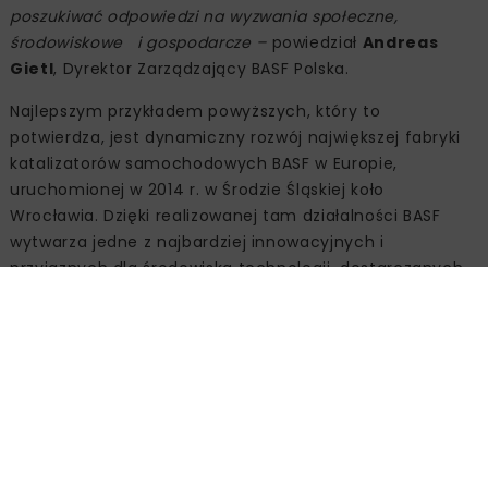
poszukiwać odpowiedzi na wyzwania społeczne,
środowiskowe i gospodarcze –
powiedział
Andreas
Gietl
, Dyrektor Zarządzający BASF Polska.
Najlepszym przykładem powyższych, który to
potwierdza, jest dynamiczny rozwój największej fabryki
katalizatorów samochodowych BASF w Europie,
uruchomionej w 2014 r. w Środzie Śląskiej koło
Wrocławia. Dzięki realizowanej tam działalności BASF
wytwarza jedne z najbardziej innowacyjnych i
przyjaznych dla środowiska technologii, dostarczanych
do kluczowych partnerów motoryzacyjnych w Polsce.
Katalizatory produkowane w Środzie Śląskiej stosowane
są przez producentów samochodów osobowych z
silnikiem benzynowym, jak również samochodów
osobowych i ciężarowych z silnikiem wysokoprężnym.
Produkty te zmniejszają emisję szkodliwych gazów o
około 90%, dzięki czemu pojazdy wywierają mniejszy
wpływ na środowisko.