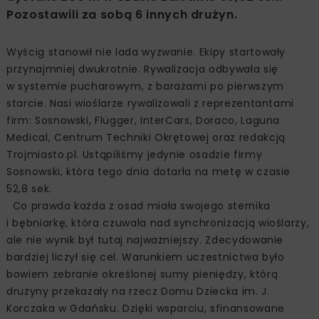
Pozostawili za sobą 6 innych drużyn.
Wyścig stanowił nie lada wyzwanie. Ekipy startowały
przynajmniej dwukrotnie. Rywalizacja odbywała się
w systemie pucharowym, z barażami po pierwszym
starcie. Nasi wioślarze rywalizowali z reprezentantami
firm: Sosnowski, Flügger, InterCars, Doraco, Laguna
Medical, Centrum Techniki Okrętowej oraz redakcją
Trojmiasto.pl. Ustąpiliśmy jedynie osadzie firmy
Sosnowski, która tego dnia dotarła na metę w czasie
52,8 sek.
Co prawda każda z osad miała swojego sternika
i bębniarkę, która czuwała nad synchronizacją wioślarzy,
ale nie wynik był tutaj najważniejszy. Zdecydowanie
bardziej liczył się cel. Warunkiem uczestnictwa było
bowiem zebranie określonej sumy pieniędzy, którą
drużyny przekazały na rzecz Domu Dziecka im. J.
Korczaka w Gdańsku. Dzięki wsparciu, sfinansowane