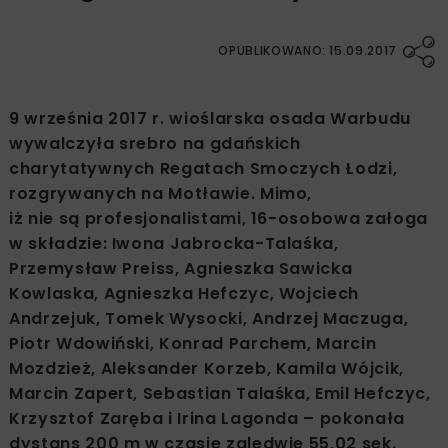
OPUBLIKOWANO: 15.09.2017
9 września 2017 r. wioślarska osada Warbudu
wywalczyła srebro na gdańskich
charytatywnych Regatach Smoczych Łodzi,
rozgrywanych na Motławie. Mimo,
iż nie są profesjonalistami, 16-osobowa załoga
w składzie: Iwona Jabrocka-Talaśka,
Przemysław Preiss, Agnieszka Sawicka
Kowlaska, Agnieszka Hefczyc, Wojciech
Andrzejuk, Tomek Wysocki, Andrzej Maczuga,
Piotr Wdowiński, Konrad Parchem, Marcin
Mozdzież, Aleksander Korzeb, Kamila Wójcik,
Marcin Zapert, Sebastian Talaśka, Emil Hefczyc,
Krzysztof Zaręba i Irina Lagonda – pokonała
dystans 200 m w czasie zaledwie 55,02 sek.