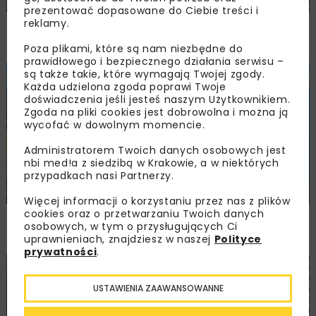
prezentować dopasowane do Ciebie treści i
reklamy.
Trzuskawica wzmacnia pozycję na rynku
kruszyw poprzez połączenie z Tribag
Poza plikami, które są nam niezbędne do
prawidłowego i bezpiecznego działania serwisu –
są także takie, które wymagają Twojej zgody.
BUDOWNICTWO
WIADOMOŚCI
WYDARZENIA
Każda udzielona zgoda poprawi Twoje
doświadczenia jeśli jesteś naszym Użytkownikiem.
Zgoda na pliki cookies jest dobrowolna i można ją
wycofać w dowolnym momencie.
Administratorem Twoich danych osobowych jest
nbi med!a z siedzibą w Krakowie, a w niektórych
przypadkach nasi Partnerzy.
Więcej informacji o korzystaniu przez nas z plików
cookies oraz o przetwarzaniu Twoich danych
NIK: samowole budowlane w Pomorskiem
osobowych, w tym o przysługujących Ci
poza skutecznym nadzorem
uprawnieniach, znajdziesz w naszej
Polityce
prywatności
.
HYDROTECHNIKA
WIADOMOŚCI
WYDARZENIA
USTAWIENIA ZAAWANSOWANNE