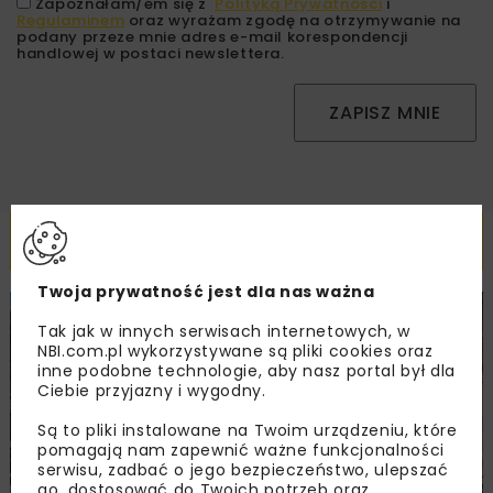
Zapoznałam/em się z
Polityką Prywatności
i
Regulaminem
oraz wyrażam zgodę na otrzymywanie na
podany przeze mnie adres e-mail korespondencji
handlowej w postaci newslettera.
ZAPISZ MNIE
Powiązane artykuły
Twoja prywatność jest dla nas ważna
BUDOWNICTWO
DROGI
WYDARZENIA
Tak jak w innych serwisach internetowych, w
NBI.com.pl wykorzystywane są pliki cookies oraz
inne podobne technologie, aby nasz portal był dla
Ciebie przyjazny i wygodny.
Są to pliki instalowane na Twoim urządzeniu, które
pomagają nam zapewnić ważne funkcjonalności
serwisu, zadbać o jego bezpieczeństwo, ulepszać
go, dostosować do Twoich potrzeb oraz