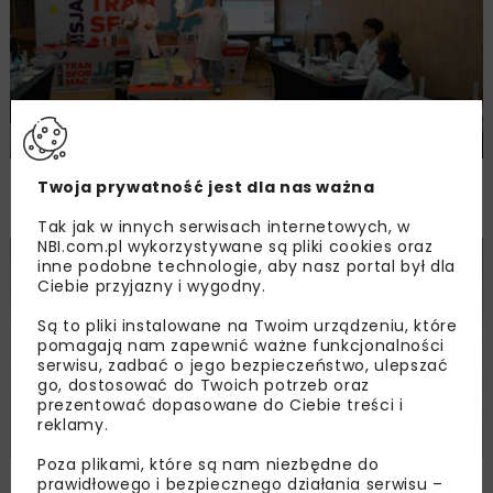
Misja: Transformacja! Akademia GAZ-
Twoja prywatność jest dla nas ważna
SYSTEM
Tak jak w innych serwisach internetowych, w
NBI.com.pl wykorzystywane są pliki cookies oraz
inne podobne technologie, aby nasz portal był dla
ENERGETYKA
WIADOMOŚCI
Ciebie przyjazny i wygodny.
Są to pliki instalowane na Twoim urządzeniu, które
pomagają nam zapewnić ważne funkcjonalności
serwisu, zadbać o jego bezpieczeństwo, ulepszać
go, dostosować do Twoich potrzeb oraz
prezentować dopasowane do Ciebie treści i
reklamy.
Poza plikami, które są nam niezbędne do
Biogaz i biometan w strategii ORLEN i KOWR
prawidłowego i bezpiecznego działania serwisu –