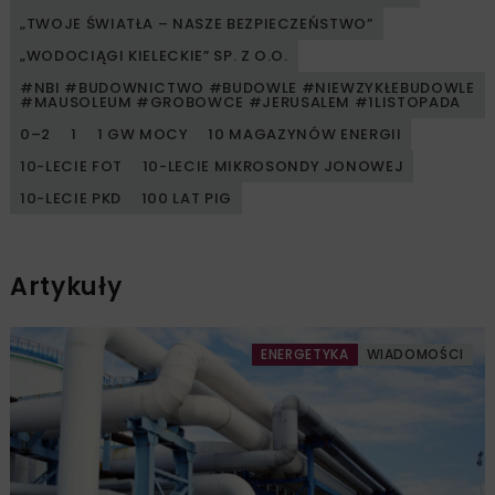
„TWOJE ŚWIATŁA – NASZE BEZPIECZEŃSTWO”
„WODOCIĄGI KIELECKIE” SP. Z O.O.
#NBI #BUDOWNICTWO #BUDOWLE #NIEWZYKŁEBUDOWLE
#MAUSOLEUM #GROBOWCE #JERUSALEM #1LISTOPADA
0–2
1
1 GW MOCY
10 MAGAZYNÓW ENERGII
10-LECIE FOT
10-LECIE MIKROSONDY JONOWEJ
10-LECIE PKD
100 LAT PIG
Artykuły
ENERGETYKA
WIADOMOŚCI