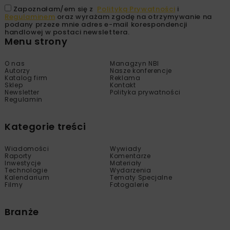
Zapoznałam/em się z
Polityką Prywatności
i
Regulaminem
oraz wyrażam zgodę na otrzymywanie na
podany przeze mnie adres e-mail korespondencji
handlowej w postaci newslettera.
Menu strony
O nas
Managzyn NBI
Autorzy
Nasze konferencje
Katalog firm
Reklama
Sklep
Kontakt
Newsletter
Polityka prywatności
Regulamin
Kategorie treści
Wiadomości
Wywiady
Raporty
Komentarze
Inwestycje
Materiały
Technologie
Wydarzenia
Kalendarium
Tematy Specjalne
Filmy
Fotogalerie
Branże