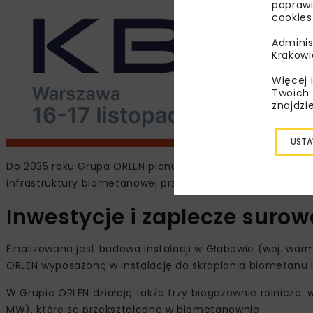
poprawi
cookies
Adminis
Krakowi
Więcej 
Twoich 
znajdzi
USTA
Do 2035 roku Grupa ORLEN planuje pozyskiwać do 240 mln
infrastruktury biometanowej przez spółkę ORLEN Biometan
Inwestycje i zaplecze suro
Finalizowana jest budowa instalacji w Głąbowie (woj. wa
ORLEN wyposażoną w instalację do skraplania biometanu i
W Grupie ORLEN działają także trzy biogazownie rolnicze
MW), które są przekształcane w biometanownie.