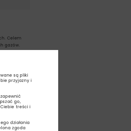
ych. Celem
ch gazów.
sobu
ję
wane są pliki
bie przyjazny i
 zapewnić
e do sieci
epszać go,
i biowodoru.
ebie treści i
ego działania
ielona zgoda