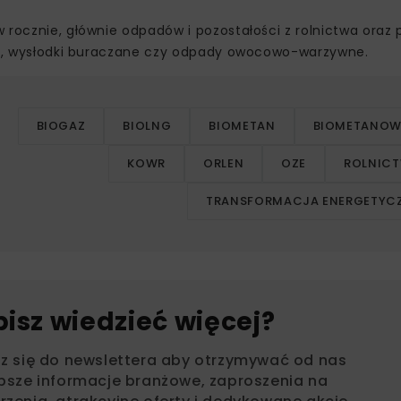
 rocznie, głównie odpadów i pozostałości z rolnictwa oraz
nki, wysłodki buraczane czy odpady owocowo-warzywne.
BIOGAZ
BIOLNG
BIOMETAN
BIOMETANOW
KOWR
ORLEN
OZE
ROLNIC
TRANSFORMACJA ENERGETYC
bisz wiedzieć więcej?
sz się do newslettera aby otrzymywać od nas
psze informacje branżowe, zaproszenia na