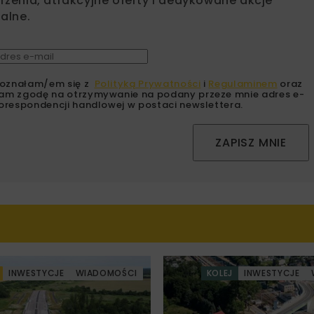
zenia, atrakcyjne oferty i dedykowane akcje
alne.
oznałam/em się z
Polityką Prywatności
i
Regulaminem
oraz
am zgodę na otrzymywanie na podany przeze mnie adres e-
orespondencji handlowej w postaci newslettera.
ZAPISZ MNIE
INWESTYCJE
WIADOMOŚCI
KOLEJ
INWESTYCJE