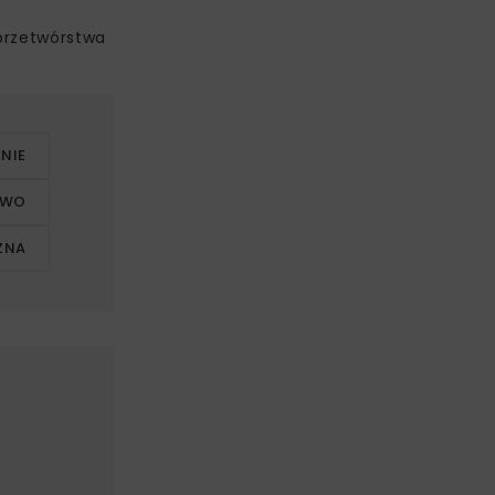
 przetwórstwa
NIE
TWO
ZNA