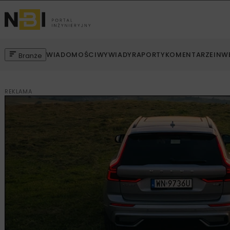
WIADOMOŚCI
WYWIADY
RAPORTY
KOMENTARZE
INW
Branże
REKLAMA