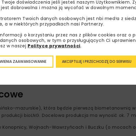
 Twoje doświadczenia jeśli jesteś naszym Użytkownikiem. Zg
 jest dobrowolna i można ją wycofać w dowolnym momenc
tratorem Twoich danych osobowych jest nbi med!a z siedz
e, a w niektórych przypadkach nasi Partnerzy.
informacji o korzystaniu przez nas z plików cookies oraz o 
danych osobowych, w tym o przysługujących Ci uprawnien
esz w naszej
Polityce prywatności
.
WIENIA ZAAWANSOWANNE
AKCEPTUJĘ I PRZECHODZĘ DO SERWISU
 m³ biometanu rocznie. Kluczowym elementem strategii je
.
wcowe
rmińsko-mazurskie), która będzie pierwszą biometanownią w
 produkcji bioLNG. Docelowa produkcja ma wynosić ok. 7 ml
: w Konopnicy, Wojnach-Wawrzyńcach i Buczku (o mocach od