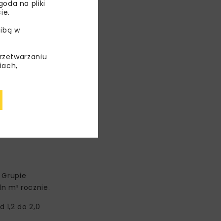
oda na pliki
ie.
ibą w
przetwarzaniu
iach,
st rozwój
 Grupie
n m³ rocznie.
 1,2 do 2,0