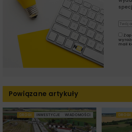
wydar
specj
Zap
wyraż
mail k
Powiązane artykuły
DROGI
INWESTYCJE
WIADOMOŚCI
DROGI