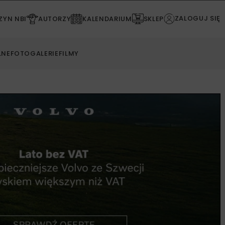
ZALOGUJ SIĘ
YN NBI
AUTORZY
KALENDARIUM
SKLEP
LNE
FOTOGALERIE
FILMY