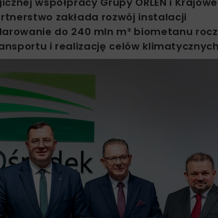
gicznej współpracy Grupy ORLEN i Krajow
tnerstwo zakłada rozwój instalacji
arowanie do 240 mln m³ biometanu rocz
ansportu i realizację celów klimatycznych