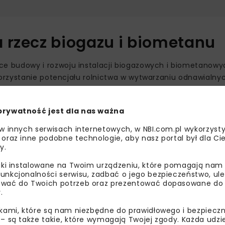
 rzecz biogazu i biometanu
e budowy i rozwoju instalacji biogazowych i biometanow
orzystanie potencjału rolnictwa w wytwarzaniu odnawialny
mianę doświadczeń oraz wykorzystanie nieruchomości z Za
ą wspierać rozwój rynku biogazu i biometanu oraz realizac
prywatność jest dla nas ważna
 w innych serwisach internetowych, w NBI.com.pl wykorzysty
 oraz inne podobne technologie, aby nasz portal był dla Cie
ransportu
y.
liki instalowane na Twoim urządzeniu, które pomagają nam
enku węgla i zanieczyszczeń. Paliwo to może być wtłaczan
unkcjonalności serwisu, zadbać o jego bezpieczeństwo, ul
go w transporcie ciężkim. Może również służyć do produkcj
wać do Twoich potrzeb oraz prezentować dopasowane do Ci
.
ikami, które są nam niezbędne do prawidłowego i bezpieczn
 – są także takie, które wymagają Twojej zgody. Każda udz