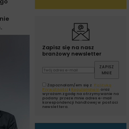
ego
nie
.
Zapisz się na nasz
branżowy newsletter
ZAPISZ
MNIE
Zapoznałam/em się z
Polityką
Prywatności
i
Regulaminem
oraz
wyrażam zgodę na otrzymywanie na
podany przeze mnie adres e-mail
korespondencji handlowej w postaci
newslettera.