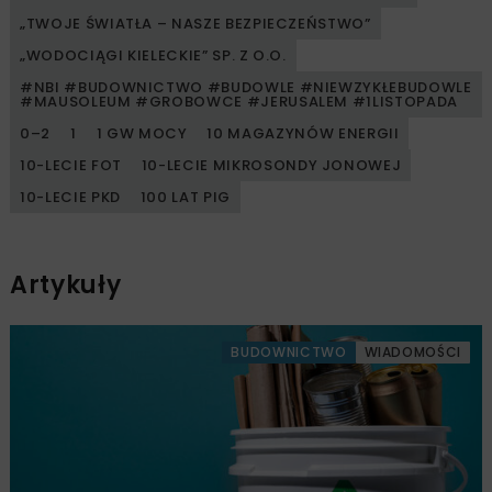
„TWOJE ŚWIATŁA – NASZE BEZPIECZEŃSTWO”
„WODOCIĄGI KIELECKIE” SP. Z O.O.
#NBI #BUDOWNICTWO #BUDOWLE #NIEWZYKŁEBUDOWLE
#MAUSOLEUM #GROBOWCE #JERUSALEM #1LISTOPADA
0–2
1
1 GW MOCY
10 MAGAZYNÓW ENERGII
10-LECIE FOT
10-LECIE MIKROSONDY JONOWEJ
10-LECIE PKD
100 LAT PIG
Artykuły
BUDOWNICTWO
WIADOMOŚCI