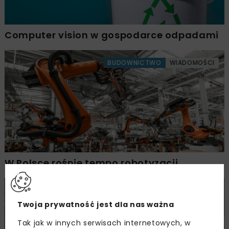
Computer vision w gospodarce odpadami
BUDOWNICTWO
WIADOMOŚCI
W Polsce rośnie tempo robotyzacji
DROGI
WIADOMOŚCI
Twoja prywatność jest dla nas ważna
Tak jak w innych serwisach internetowych, w