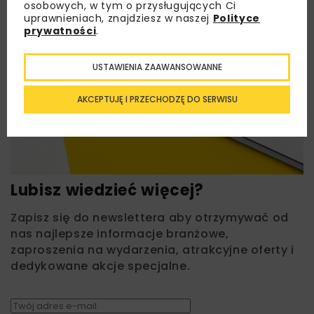
osobowych, w tym o przysługujących Ci
uprawnieniach, znajdziesz w naszej
Polityce
prywatności
.
USTAWIENIA ZAAWANSOWANNE
AKCEPTUJĘ I PRZECHODZĘ DO SERWISU
Lubisz wiedzieć więcej?
Zapisz się do newslettera aby otrzymywać od
nas najlepsze informacje branżowe,
zaproszenia na wydarzenia, atrakcyjne oferty i
dedykowane akcje specjalne.