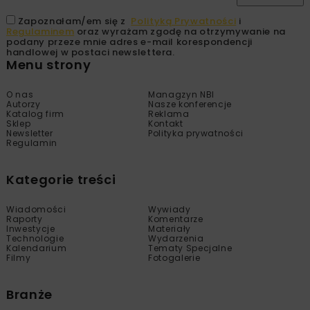
Zapoznałam/em się z
Polityką Prywatności
i
Regulaminem
oraz wyrażam zgodę na otrzymywanie na
podany przeze mnie adres e-mail korespondencji
handlowej w postaci newslettera.
Menu strony
O nas
Managzyn NBI
Autorzy
Nasze konferencje
Katalog firm
Reklama
Sklep
Kontakt
Newsletter
Polityka prywatności
Regulamin
Kategorie treści
Wiadomości
Wywiady
Raporty
Komentarze
Inwestycje
Materiały
Technologie
Wydarzenia
Kalendarium
Tematy Specjalne
Filmy
Fotogalerie
Branże