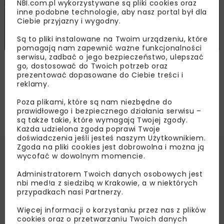
NBI.com.pl wykorzystywane są pliki cookies oraz
inne podobne technologie, aby nasz portal był dla
Ciebie przyjazny i wygodny.
Są to pliki instalowane na Twoim urządzeniu, które
pomagają nam zapewnić ważne funkcjonalności
serwisu, zadbać o jego bezpieczeństwo, ulepszać
Technologie asfaltowe wspierające
go, dostosować do Twoich potrzeb oraz
dekarbonizację
prezentować dopasowane do Ciebie treści i
reklamy.
Poza plikami, które są nam niezbędne do
prawidłowego i bezpiecznego działania serwisu –
są także takie, które wymagają Twojej zgody.
Każda udzielona zgoda poprawi Twoje
doświadczenia jeśli jesteś naszym Użytkownikiem.
Zgoda na pliki cookies jest dobrowolna i można ją
wycofać w dowolnym momencie.
Administratorem Twoich danych osobowych jest
nbi med!a z siedzibą w Krakowie, a w niektórych
przypadkach nasi Partnerzy.
Więcej informacji o korzystaniu przez nas z plików
cookies oraz o przetwarzaniu Twoich danych