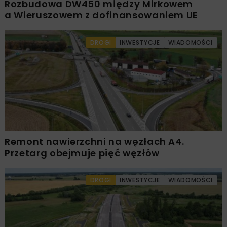
Rozbudowa DW450 między Mirkowem
a Wieruszowem z dofinansowaniem UE
DROGI
INWESTYCJE
WIADOMOŚCI
Remont nawierzchni na węzłach A4.
Przetarg obejmuje pięć węzłów
DROGI
INWESTYCJE
WIADOMOŚCI