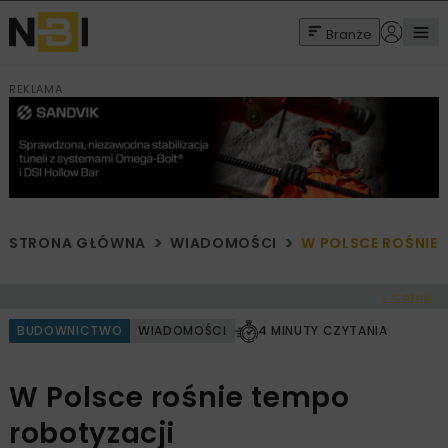
Branże
REKLAMA
STRONA GŁÓWNA
WIADOMOŚCI
W POLSCE ROŚNIE
< Cofnij
BUDOWNICTWO
WIADOMOŚCI
4 MINUTY CZYTANIA
W Polsce rośnie tempo
robotyzacji