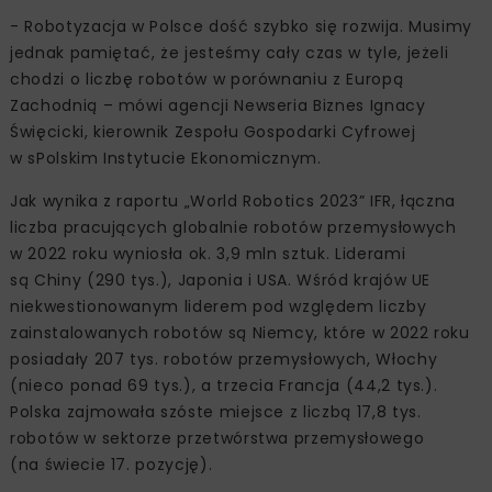
- Robotyzacja w Polsce dość szybko się rozwija. Musimy
jednak pamiętać, że jesteśmy cały czas w tyle, jeżeli
chodzi o liczbę robotów w porównaniu z Europą
Zachodnią – mówi agencji Newseria Biznes Ignacy
Święcicki, kierownik Zespołu Gospodarki Cyfrowej
w sPolskim Instytucie Ekonomicznym.
Jak wynika z raportu „World Robotics 2023” IFR, łączna
liczba pracujących globalnie robotów przemysłowych
w 2022 roku wyniosła ok. 3,9 mln sztuk. Liderami
są Chiny (290 tys.), Japonia i USA. Wśród krajów UE
niekwestionowanym liderem pod względem liczby
zainstalowanych robotów są Niemcy, które w 2022 roku
posiadały 207 tys. robotów przemysłowych, Włochy
(nieco ponad 69 tys.), a trzecia Francja (44,2 tys.).
Polska zajmowała szóste miejsce z liczbą 17,8 tys.
robotów w sektorze przetwórstwa przemysłowego
(na świecie 17. pozycję).