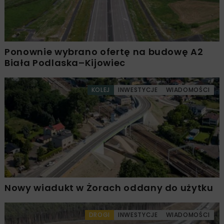
Ponownie wybrano ofertę na budowę A2
Biała Podlaska–Kijowiec
KOLEJ
INWESTYCJE
WIADOMOŚCI
Nowy wiadukt w Żorach oddany do użytku
DROGI
INWESTYCJE
WIADOMOŚCI