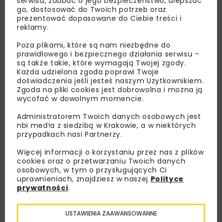
serwisu, zadbać o jego bezpieczeństwo, ulepszać
go, dostosować do Twoich potrzeb oraz
prezentować dopasowane do Ciebie treści i
reklamy.
Poza plikami, które są nam niezbędne do
prawidłowego i bezpiecznego działania serwisu –
są także takie, które wymagają Twojej zgody.
Każda udzielona zgoda poprawi Twoje
doświadczenia jeśli jesteś naszym Użytkownikiem.
Zgoda na pliki cookies jest dobrowolna i można ją
wycofać w dowolnym momencie.
Administratorem Twoich danych osobowych jest
nbi med!a z siedzibą w Krakowie, a w niektórych
przypadkach nasi Partnerzy.
Więcej informacji o korzystaniu przez nas z plików
cookies oraz o przetwarzaniu Twoich danych
osobowych, w tym o przysługujących Ci
uprawnieniach, znajdziesz w naszej
Polityce
prywatności
.
Lubisz wiedzieć więcej?
Zapisz się do newslettera aby otrzymywać od
USTAWIENIA ZAAWANSOWANNE