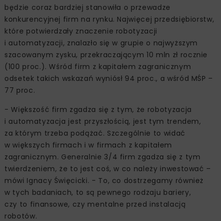
będzie coraz bardziej stanowiła o przewadze
konkurencyjnej firm na rynku. Najwięcej przedsiębiorstw,
które potwierdzały znaczenie robotyzacji
i automatyzacji, znalazło się w grupie o najwyższym
szacowanym zysku, przekraczającym 10 mln zł rocznie
(100 proc.). Wśród firm z kapitałem zagranicznym
odsetek takich wskazań wyniósł 94 proc., a wśród MŚP –
77 proc.
- Większość firm zgadza się z tym, że robotyzacja
i automatyzacja jest przyszłością, jest tym trendem,
za którym trzeba podążać. Szczególnie to widać
w większych firmach i w firmach z kapitałem
zagranicznym. Generalnie 3/4 firm zgadza się z tym
twierdzeniem, że to jest coś, w co należy inwestować –
mówi Ignacy Święcicki. - To, co dostrzegamy również
w tych badaniach, to są pewnego rodzaju bariery,
czy to finansowe, czy mentalne przed instalacją
robotów.