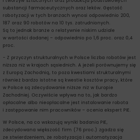
i tworzyw sztucznych oraz produkcja podstawowych
substancji farmaceutycznych oraz leków. Gęstość
robotyzacji w tych branżach wynosi odpowiednio 200,
187 oraz 90 robotów na 10 tys. zatrudnionych.
Są to jednak branże o relatywnie niskim udziale
w wartości dodanej – odpowiednio po 1,6 proc. oraz 0,4
proc.
- Z przyczyn strukturalnych w Polsce liczba robotów jest
niższa niż w krajach sąsiednich. A jeżeli porównujemy się
z Europą Zachodnią, to poza kwestiami strukturalnymi
również bardzo istotne są kwestie kosztów pracy, które
w Polsce są zdecydowanie niższe niż w Europie
Zachodniej. Oczywiście wpływa na to, jak bardzo
opłacalne albo nieopłacalne jest instalowanie robota
i zastępowanie nim pracowników – ocenia ekspert PIE.
W Polsce, na co wskazują wyniki badania PIE,
zdecydowana większość firm (76 proc.) zgadza się
ze stwierdzeniem, że robotyzacja i automatyzacja