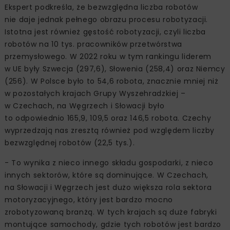
Ekspert podkreśla, że bezwzględna liczba robotów
nie daje jednak pełnego obrazu procesu robotyzacji.
Istotna jest również gęstość robotyzacji, czyli liczba
robotów na 10 tys. pracowników przetwórstwa
przemysłowego. W 2022 roku w tym rankingu liderem
w UE były Szwecja (297,6), Słowenia (258,4) oraz Niemcy
(256). W Polsce było to 54,6 robota, znacznie mniej niż
w pozostałych krajach Grupy Wyszehradzkiej –
w Czechach, na Węgrzech i Słowacji było
to odpowiednio 165,9, 109,5 oraz 146,5 robota. Czechy
wyprzedzają nas zresztą również pod względem liczby
bezwzględnej robotów (22,5 tys.).
- To wynika z nieco innego składu gospodarki, z nieco
innych sektorów, które są dominujące. W Czechach,
na Słowacji i Węgrzech jest dużo większa rola sektora
motoryzacyjnego, który jest bardzo mocno
zrobotyzowaną branżą. W tych krajach są duże fabryki
montujące samochody, gdzie tych robotów jest bardzo