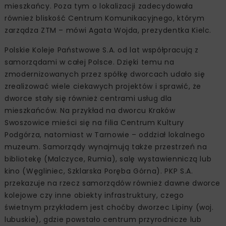
mieszkańcy. Poza tym o lokalizacji zadecydowała
również bliskość Centrum Komunikacyjnego, którym
zarządza ZTM – mówi Agata Wojda, prezydentka Kielc.
Polskie Koleje Państwowe S.A. od lat współpracują z
samorządami w całej Polsce. Dzięki temu na
zmodernizowanych przez spółkę dworcach udało się
zrealizować wiele ciekawych projektów i sprawić, że
dworce stały się również centrami usług dla
mieszkańców. Na przykład na dworcu Kraków
Swoszowice mieści się na filia Centrum Kultury
Podgórza, natomiast w Tarnowie – oddział lokalnego
muzeum. Samorządy wynajmują także przestrzeń na
bibliotekę (Malczyce, Rumia), salę wystawienniczą lub
kino (Węgliniec, Szklarska Poręba Górna). PKP S.A.
przekazuje na rzecz samorządów również dawne dworce
kolejowe czy inne obiekty infrastruktury, czego
świetnym przykładem jest choćby dworzec Lipiny (woj.
lubuskie), gdzie powstało centrum przyrodnicze lub