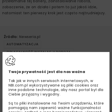
przełamanie tej bariery, zainstalowanie robota,
zobaczenie, że on działa i potem to już jakoś idzie,
natomiast ten pierwszy krok jest często najtrudniejszy.
Źródło:
Newseria.pl
AUTOMATYZACJA
OPŁACALNOŚĆ INSTALACJI ROBOTA
POLSKI INSTYTUT EKONOMICZNY
PRZYSZŁOŚĆ ROBOTYZACJI W POLSCE
ROBOT
Twoja prywatność jest dla nas ważna
ROBOTYZACJA
TECHNOLOGIA
Tak jak w innych serwisach internetowych, w
NBI.com.pl wykorzystywane są pliki cookies oraz
inne podobne technologie, aby nasz portal był dla
Ciebie przyjazny i wygodny.
Są to pliki instalowane na Twoim urządzeniu, które
pomagają nam zapewnić ważne funkcjonalności