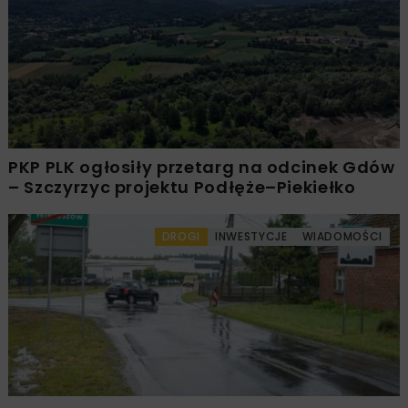
PKP PLK ogłosiły przetarg na odcinek Gdów
– Szczyrzyc projektu Podłęże–Piekiełko
DROGI
INWESTYCJE
WIADOMOŚCI