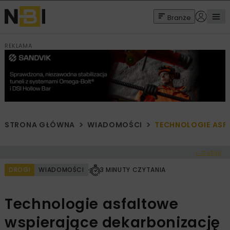
Branże
REKLAMA
STRONA GŁÓWNA
WIADOMOŚCI
TECHNOLOGIE ASF
< Cofnij
DROGI
WIADOMOŚCI
3 MINUTY CZYTANIA
Technologie asfaltowe
wspierające dekarbonizację