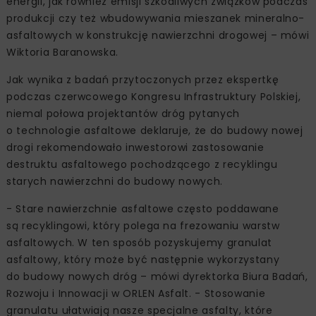
energii, jak również emisji szkodliwych związków podczas
produkcji czy też wbudowywania mieszanek mineralno-
asfaltowych w konstrukcję nawierzchni drogowej – mówi
Wiktoria Baranowska.
Jak wynika z badań przytoczonych przez ekspertkę
podczas czerwcowego Kongresu Infrastruktury Polskiej,
niemal połowa projektantów dróg pytanych
o technologie asfaltowe deklaruje, że do budowy nowej
drogi rekomendowało inwestorowi zastosowanie
destruktu asfaltowego pochodzącego z recyklingu
starych nawierzchni do budowy nowych.
- Stare nawierzchnie asfaltowe często poddawane
są recyklingowi, który polega na frezowaniu warstw
asfaltowych. W ten sposób pozyskujemy granulat
asfaltowy, który może być następnie wykorzystany
do budowy nowych dróg – mówi dyrektorka Biura Badań,
Rozwoju i Innowacji w ORLEN Asfalt. - Stosowanie
granulatu ułatwiają nasze specjalne asfalty, które