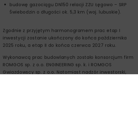
budowę gazociągu DN150 relacji ZZU Łęgowo – SRP
Świebodzin o długości ok. 5,3 km (woj. lubuskie).
Zgodnie z przyjętym harmonogramem prac etap I
inwestycji zostanie ukończony do końca października
2025 roku, a etap II do końca czerwca 2027 roku.
Wykonawcą prac budowlanych zostało konsorcjum firm
ROMGOS sp. z o.o. ENGINEERING sp. k. i ROMGOS
Gwiazdowscy sp. z o.o. Natomiast nadzór inwestorski,
przyrodniczy oraz usługę zarządzania realizacją
inwestycji będzie świadczyć Przedsiębiorstwo Usług
Inwestycyjnych EKO-INWEST S. A.
Źródło:
Operator Gazociągów Przesyłowych GAZ-
SYSTEM SA, www.gaz-system.pl