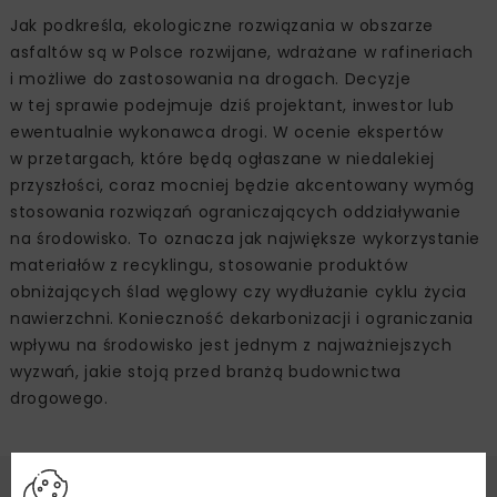
Jak podkreśla, ekologiczne rozwiązania w obszarze
asfaltów są w Polsce rozwijane, wdrażane w rafineriach
i możliwe do zastosowania na drogach. Decyzje
w tej sprawie podejmuje dziś projektant, inwestor lub
ewentualnie wykonawca drogi. W ocenie ekspertów
w przetargach, które będą ogłaszane w niedalekiej
przyszłości, coraz mocniej będzie akcentowany wymóg
stosowania rozwiązań ograniczających oddziaływanie
na środowisko. To oznacza jak największe wykorzystanie
materiałów z recyklingu, stosowanie produktów
obniżających ślad węglowy czy wydłużanie cyklu życia
nawierzchni. Konieczność dekarbonizacji i ograniczania
wpływu na środowisko jest jednym z najważniejszych
wyzwań, jakie stoją przed branżą budownictwa
drogowego.