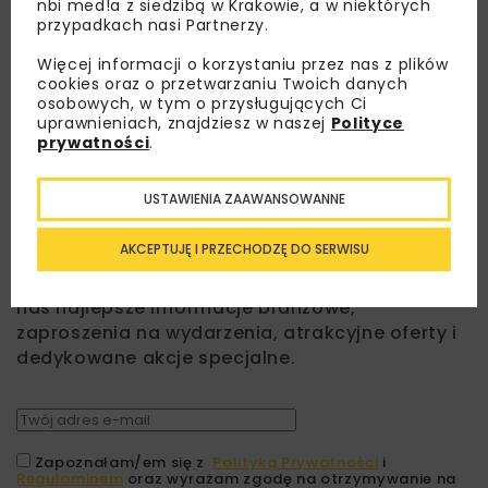
nbi med!a z siedzibą w Krakowie, a w niektórych
przypadkach nasi Partnerzy.
Więcej informacji o korzystaniu przez nas z plików
cookies oraz o przetwarzaniu Twoich danych
osobowych, w tym o przysługujących Ci
uprawnieniach, znajdziesz w naszej
Polityce
prywatności
.
USTAWIENIA ZAAWANSOWANNE
Lubisz wiedzieć więcej?
AKCEPTUJĘ I PRZECHODZĘ DO SERWISU
Zapisz się do newslettera aby otrzymywać od
nas najlepsze informacje branżowe,
zaproszenia na wydarzenia, atrakcyjne oferty i
dedykowane akcje specjalne.
Zapoznałam/em się z
Polityką Prywatności
i
Regulaminem
oraz wyrażam zgodę na otrzymywanie na