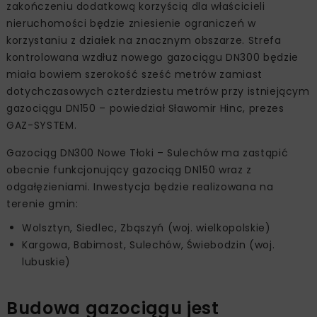
zakończeniu dodatkową korzyścią dla właścicieli
nieruchomości będzie zniesienie ograniczeń w
korzystaniu z działek na znacznym obszarze. Strefa
kontrolowana wzdłuż nowego gazociągu DN300 będzie
miała bowiem szerokość sześć metrów zamiast
dotychczasowych czterdziestu metrów przy istniejącym
gazociągu DN150 – powiedział Sławomir Hinc, prezes
GAZ-SYSTEM.
Gazociąg DN300 Nowe Tłoki – Sulechów ma zastąpić
obecnie funkcjonujący gazociąg DN150 wraz z
odgałęzieniami. Inwestycja będzie realizowana na
terenie gmin:
Wolsztyn, Siedlec, Zbąszyń (woj. wielkopolskie)
Kargowa, Babimost, Sulechów, Świebodzin (woj.
lubuskie)
Budowa gazociągu jest