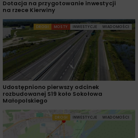
Dotacja na przygotowanie inwestycji
na rzece Kierwiny
DROGI
MOSTY
INWESTYCJE
WIADOMOŚCI
Udostępniono pierwszy odcinek
rozbudowanej S19 koło Sokołowa
Małopolskiego
DROGI
INWESTYCJE
WIADOMOŚCI