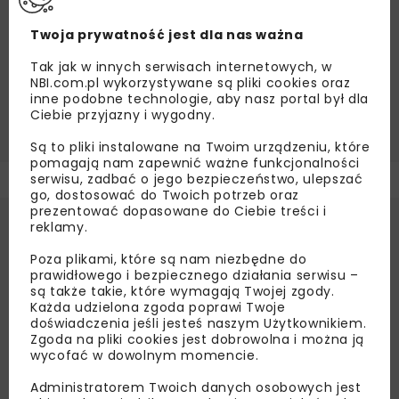
Źródło:
Newseria.pl
ASFALT
BUDOWA DRÓG
DROGOWNICTWO
Twoja prywatność jest dla nas ważna
INFRASTRUKTURA
INWESTYCJE DROGOWE
Tak jak w innych serwisach internetowych, w
NBI.com.pl wykorzystywane są pliki cookies oraz
ORLEN
PRZEMYSŁ
TECHNOLOGIA
TRANSPORT
inne podobne technologie, aby nasz portal był dla
Ciebie przyjazny i wygodny.
ZIELONY ŁAD
Są to pliki instalowane na Twoim urządzeniu, które
pomagają nam zapewnić ważne funkcjonalności
serwisu, zadbać o jego bezpieczeństwo, ulepszać
go, dostosować do Twoich potrzeb oraz
prezentować dopasowane do Ciebie treści i
reklamy.
Poza plikami, które są nam niezbędne do
prawidłowego i bezpiecznego działania serwisu –
są także takie, które wymagają Twojej zgody.
Każda udzielona zgoda poprawi Twoje
doświadczenia jeśli jesteś naszym Użytkownikiem.
Zgoda na pliki cookies jest dobrowolna i można ją
wycofać w dowolnym momencie.
Administratorem Twoich danych osobowych jest