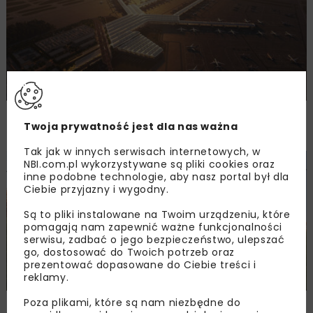
Deloitte Advisory doradcą dla bazy
Twoja prywatność jest dla nas ważna
hotelowej Airport City przy CPK
Tak jak w innych serwisach internetowych, w
NBI.com.pl wykorzystywane są pliki cookies oraz
KOLEJ
WIADOMOŚCI
inne podobne technologie, aby nasz portal był dla
Ciebie przyjazny i wygodny.
Są to pliki instalowane na Twoim urządzeniu, które
pomagają nam zapewnić ważne funkcjonalności
serwisu, zadbać o jego bezpieczeństwo, ulepszać
go, dostosować do Twoich potrzeb oraz
prezentować dopasowane do Ciebie treści i
reklamy.
Poza plikami, które są nam niezbędne do
Port Polska rusza z drugim przetargiem