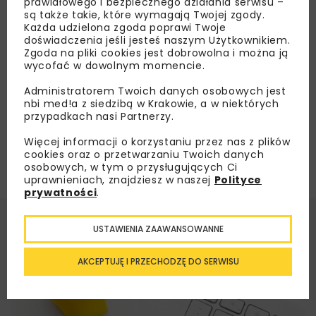
prawidłowego i bezpiecznego działania serwisu –
na linię KDP Warszawa – Łódź
są także takie, które wymagają Twojej zgody.
Każda udzielona zgoda poprawi Twoje
doświadczenia jeśli jesteś naszym Użytkownikiem.
Zgoda na pliki cookies jest dobrowolna i można ją
Załaduj więcej...
wycofać w dowolnym momencie.
Administratorem Twoich danych osobowych jest
nbi med!a z siedzibą w Krakowie, a w niektórych
przypadkach nasi Partnerzy.
Więcej informacji o korzystaniu przez nas z plików
cookies oraz o przetwarzaniu Twoich danych
osobowych, w tym o przysługujących Ci
uprawnieniach, znajdziesz w naszej
Polityce
prywatności
.
USTAWIENIA ZAAWANSOWANNE
AKCEPTUJĘ I PRZECHODZĘ DO SERWISU