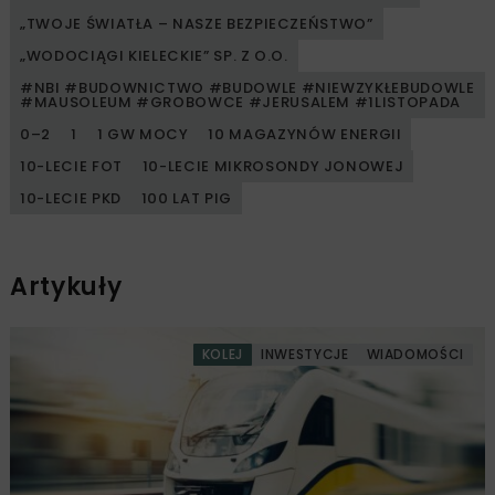
„TWOJE ŚWIATŁA – NASZE BEZPIECZEŃSTWO”
„WODOCIĄGI KIELECKIE” SP. Z O.O.
#NBI #BUDOWNICTWO #BUDOWLE #NIEWZYKŁEBUDOWLE
#MAUSOLEUM #GROBOWCE #JERUSALEM #1LISTOPADA
0–2
1
1 GW MOCY
10 MAGAZYNÓW ENERGII
10-LECIE FOT
10-LECIE MIKROSONDY JONOWEJ
10-LECIE PKD
100 LAT PIG
Artykuły
KOLEJ
INWESTYCJE
WIADOMOŚCI