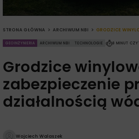
STRONA GŁÓWNA
ARCHIWUM NBI
GRODZICE WINYLO
GEOINŻYNIERIA
ARCHIWUM NBI
TECHNOLOGIE
8 MINUT CZY
Grodzice winylow
zabezpieczenie pr
działalnością wó
Wojciech Walaszek