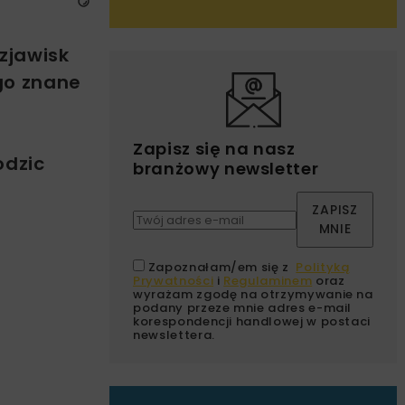
zjawisk
go znane
Zapisz się na nasz
odzic
branżowy newsletter
ZAPISZ
MNIE
Zapoznałam/em się z
Polityką
Prywatności
i
Regulaminem
oraz
wyrażam zgodę na otrzymywanie na
podany przeze mnie adres e-mail
korespondencji handlowej w postaci
newslettera.