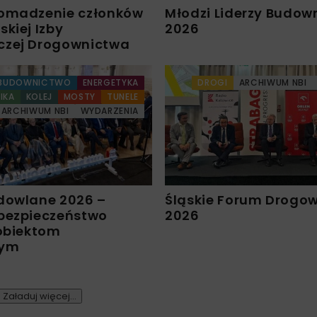
omadzenie członków
Młodzi Liderzy Budow
kiej Izby
2026
czej Drogownictwa
BUDOWNICTWO
ENERGETYKA
DROGI
ARCHIWUM NBI
IKA
KOLEJ
MOSTY
TUNELE
ARCHIWUM NBI
WYDARZENIA
dowlane 2026 –
Śląskie Forum Drogo
bezpieczeństwo
2026
 obiektom
nym
Załaduj więcej...