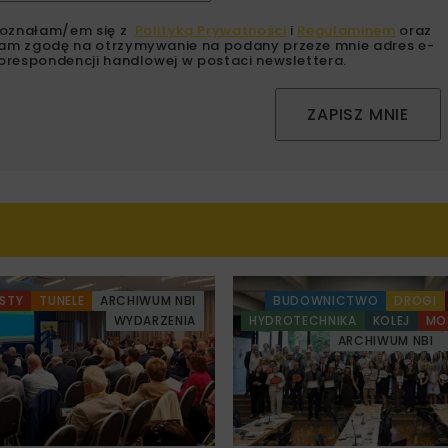
oznałam/em się z
Polityką Prywatności
i
Regulaminem
oraz
am zgodę na otrzymywanie na podany przeze mnie adres e-
orespondencji handlowej w postaci newslettera.
ZAPISZ MNIE
STY
TUNELE
ARCHIWUM NBI
BUDOWNICTWO
DROGI
WYDARZENIA
HYDROTECHNIKA
KOLEJ
MO
ARCHIWUM NBI