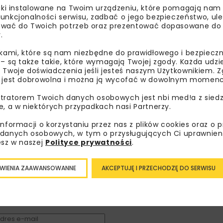
liki instalowane na Twoim urządzeniu, które pomagają nam
unkcjonalności serwisu, zadbać o jego bezpieczeństwo, ul
wać do Twoich potrzeb oraz prezentować dopasowane do Ci
ECOLOCK
GEOINŻYNIERIA
GEOTECHN
.
GRODZICE WINYLOWE
PIETRUCHA INTERNATIO
ikami, które są nam niezbędne do prawidłowego i bezpieczn
 – są także takie, które wymagają Twojej zgody. Każda udz
WOJCIECH WALAS
 Twoje doświadczenia jeśli jesteś naszym Użytkownikiem. Zg
 jest dobrowolna i można ją wycofać w dowolnym momenc
tratorem Twoich danych osobowych jest nbi med!a z siedz
e, a w niektórych przypadkach nasi Partnerzy.
informacji o korzystaniu przez nas z plików cookies oraz o 
bisz wiedzieć więcej?
danych osobowych, w tym o przysługujących Ci uprawnien
esz w naszej
Polityce prywatności
.
sz się do newslettera aby otrzymywać od nas
psze informacje branżowe, zaproszenia na
WIENIA ZAAWANSOWANNE
AKCEPTUJĘ I PRZECHODZĘ DO SERWISU
zenia, atrakcyjne oferty i dedykowane akcje
alne.