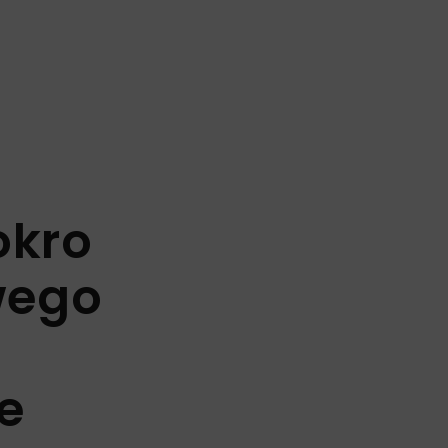
okro
wego
e