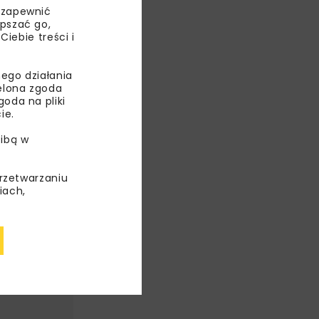
 zapewnić
epszać go,
ebie treści i
IKA
NAL
ego działania
ielona zgoda
ZEK
oda na pliki
ie.
ibą w
przetwarzaniu
iach,