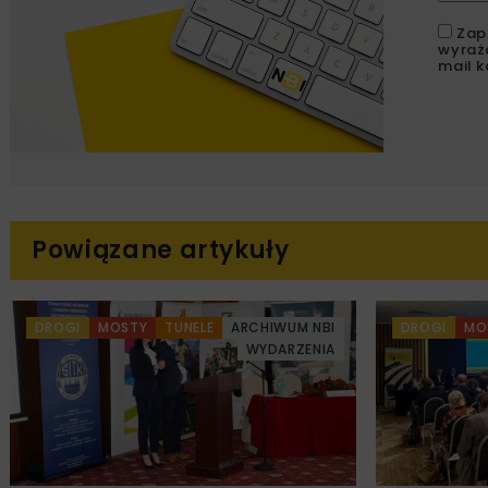
Zap
wyraż
mail k
Powiązane artykuły
DROGI
MOSTY
TUNELE
ARCHIWUM NBI
DROGI
MO
WYDARZENIA