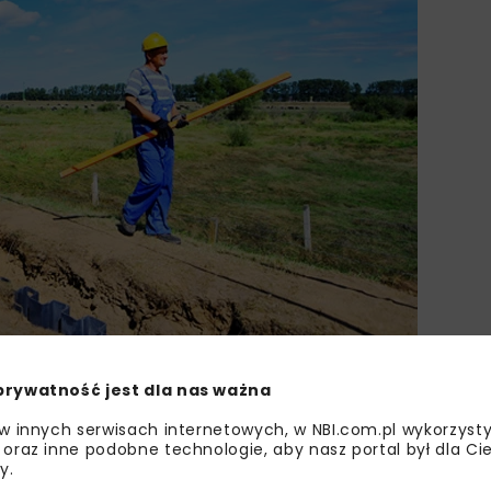
prywatność jest dla nas ważna
 w innych serwisach internetowych, w NBI.com.pl wykorzysty
 oraz inne podobne technologie, aby nasz portal był dla Cie
y.