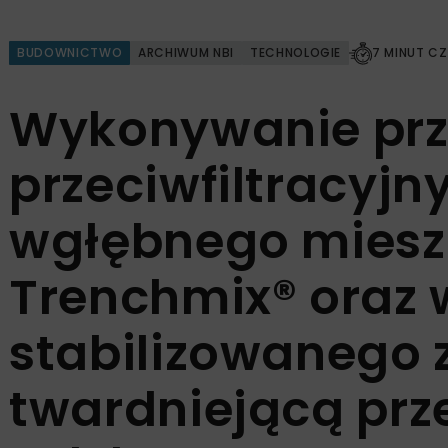
BUDOWNICTWO
ARCHIWUM NBI
TECHNOLOGIE
7 MINUT C
Wykonywanie pr
przeciwfiltracyj
wgłębnego miesz
Trenchmix® oraz
stabilizowanego 
twardniejącą prz