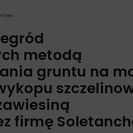
ZYTANIA
zegród
nych metodą
ania gruntu na m
 wykopu szczelino
zawiesiną
ez firmę Soletanch