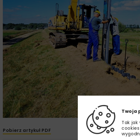
Twoja 
Tak jak
cookies
Pobierz artykuł PDF
wygodn