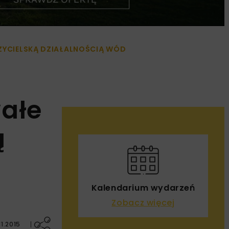
ZYCIELSKĄ DZIAŁALNOŚCIĄ WÓD
wałe
ą
Kalendarium wydarzeń
Zobacz więcej
1.2015