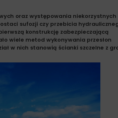
wych oraz występowania niekorzystnych 
staci sufozji czy przebicia hydrauliczne
pierwszą konstrukcję zabezpieczającą
tało wiele metod wykonywania przesłon
ział w nich stanowią ścianki szczelne z gr