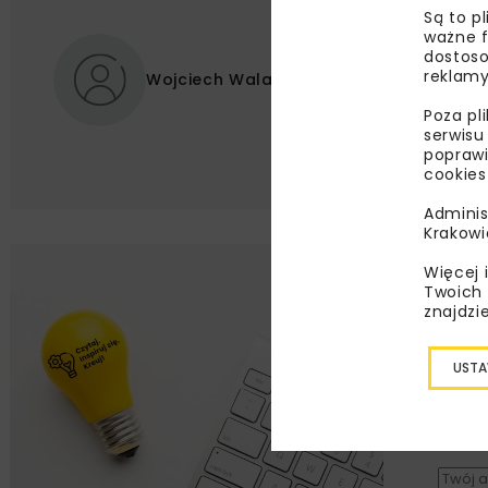
Są to p
ważne f
dostoso
reklamy
Wojciech Walaszek
Poza pl
serwisu
poprawi
cookies
Adminis
Krakowi
Więcej 
Lu
Twoich 
znajdzi
Zapi
najle
USTA
wydar
specj