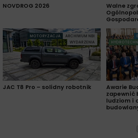
NOVDROG 2026
Walne zgr
Ogólnopols
Gospodar
MOTORYZACJA
ARCHIWUM NBI
WYDARZENIA
HYDROTECHN
JAC T8 Pro – solidny robotnik
Awarie Bu
zapewnić 
ludziom i
budowla