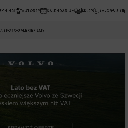
ZALOGUJ SIĘ
YN NBI
AUTORZY
KALENDARIUM
SKLEP
LNE
FOTOGALERIE
FILMY