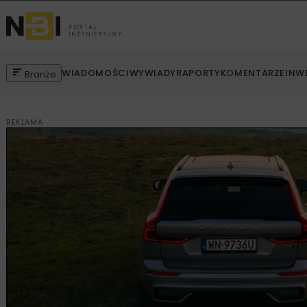
WIADOMOŚCI
WYWIADY
RAPORTY
KOMENTARZE
INW
Branże
REKLAMA