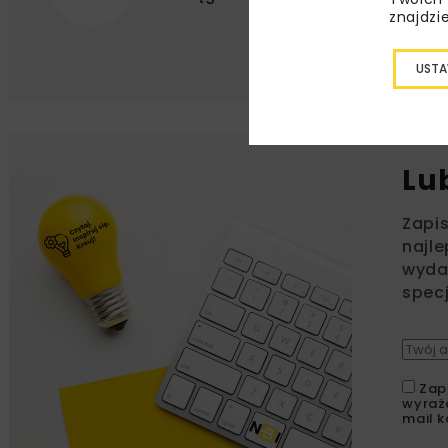
znajdzi
USTA
Lu
Zapi
najle
wydar
specj
Zap
wyraż
mail k