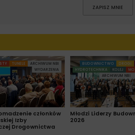
ZAPISZ MNIE
STY
TUNELE
ARCHIWUM NBI
BUDOWNICTWO
DROGI
WYDARZENIA
HYDROTECHNIKA
KOLEJ
MO
ARCHIWUM NBI
omadzenie członków
Młodzi Liderzy Budow
kiej Izby
2026
czej Drogownictwa