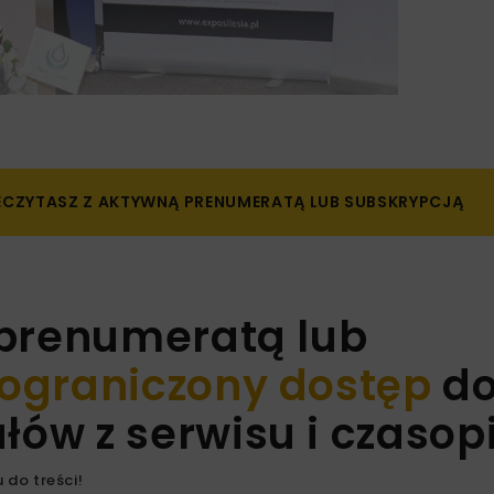
ZECZYTASZ Z AKTYWNĄ PRENUMERATĄ LUB SUBSKRYPCJĄ
 prenumeratą lub
ograniczony dostęp
d
ów z serwisu i czaso
 do treści!