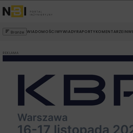
WIADOMOŚCI
WYWIADY
RAPORTY
KOMENTARZE
INW
Branże
REKLAMA