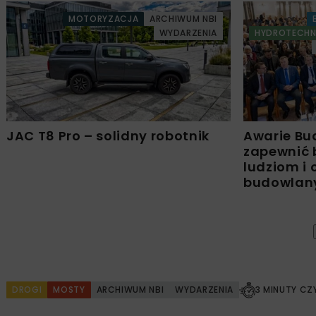
MOTORYZACJA
ARCHIWUM NBI
WYDARZENIA
HYDROTECHN
JAC T8 Pro – solidny robotnik
Awarie Bu
zapewnić 
ludziom i
budowla
DROGI
MOSTY
ARCHIWUM NBI
WYDARZENIA
3 MINUTY CZ