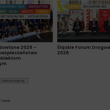
BUDOWNICTWO
ENERGETYKA
DROGI
ARCHIWUM NBI
IKA
KOLEJ
MOSTY
TUNELE
ARCHIWUM NBI
WYDARZENIA
dowlane 2026 –
Śląskie Forum Drogo
bezpieczeństwo
2026
 obiektom
nym
Załaduj więcej...
YTANIA