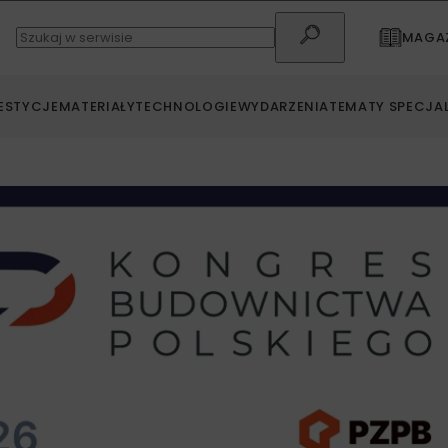
MAGAZ
ESTYCJE
MATERIAŁY
TECHNOLOGIE
WYDARZENIA
TEMATY SPECJA