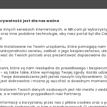
prywatność jest dla nas ważna
 w innych serwisach internetowych, w NBI.com.pl wykorzysty
 oraz inne podobne technologie, aby nasz portal był dla Cie
y.
liki instalowane na Twoim urządzeniu, które pomagają nam
unkcjonalności serwisu, zadbać o jego bezpieczeństwo, ul
wać do Twoich potrzeb oraz prezentować dopasowane do Ci
.
ikami, które są nam niezbędne do prawidłowego i bezpieczn
 – są także takie, które wymagają Twojej zgody. Każda udz
 Twoje doświadczenia jeśli jesteś naszym Użytkownikiem. Zg
 jest dobrowolna i można ją wycofać w dowolnym momenc
tratorem Twoich danych osobowych jest nbi med!a z siedz
e, a w niektórych przypadkach nasi Partnerzy.
GÓRNOŚLĄSKIE PRZEDSIĘBIORSTWO WODOCIĄGÓW
informacji o korzystaniu przez nas z plików cookies oraz o 
danych osobowych, w tym o przysługujących Ci uprawnien