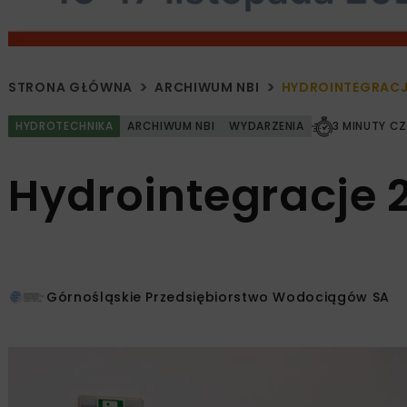
STRONA GŁÓWNA
ARCHIWUM NBI
HYDROINTEGRACJ
HYDROTECHNIKA
ARCHIWUM NBI
WYDARZENIA
3 MINUTY C
Hydrointegracje 
Górnośląskie Przedsiębiorstwo Wodociągów SA