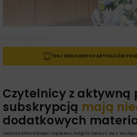
Pobierz artykuł PDF
TEN I WIELE INNYCH ARTYKUŁÓW PR
Czytelnicy z aktywną
subskrypcją
mają nie
dodatkowych materiał
Jeszcze kilka kliknięć i będziesz mógł/a cieszyć się z dostępu