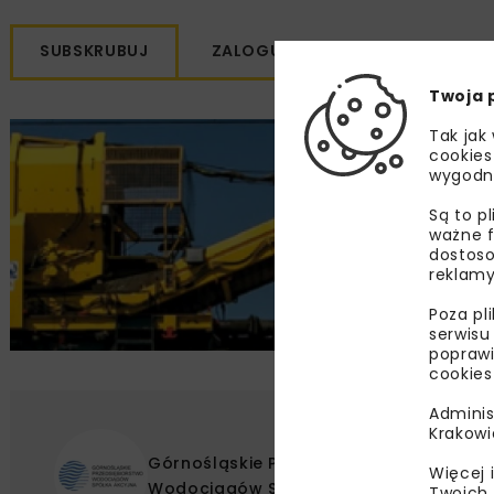
SUBSKRUBUJ
ZALOGUJ SIĘ
Twoja 
Tak jak
cookies
wygodn
Są to p
ważne f
dostoso
reklamy
Poza pl
serwisu
poprawi
cookies
Adminis
Krakowi
Górnośląskie Przedsiębiorstwo
Więcej 
Wodociągów SA
Twoich 