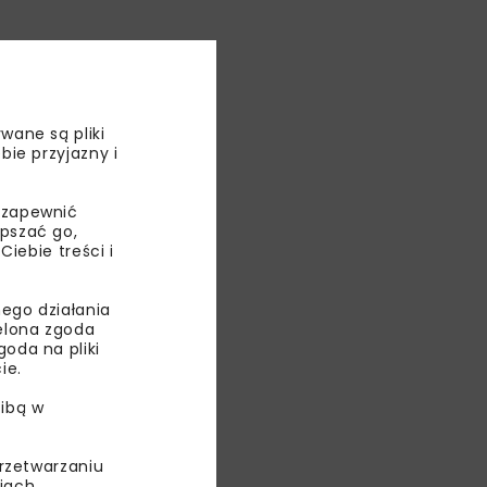
wane są pliki
bie przyjazny i
 zapewnić
epszać go,
ebie treści i
ego działania
ielona zgoda
oda na pliki
ie.
ibą w
 SA
przetwarzaniu
iach,