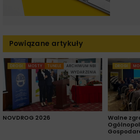
Powiązane artykuły
DROGI
MOSTY
TUNELE
ARCHIWUM NBI
DROGI
MO
WYDARZENIA
NOVDROG 2026
Walne zgr
Ogólnopols
Gospodar