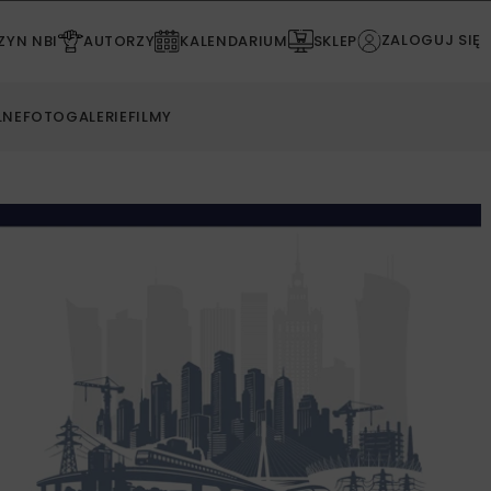
ZALOGUJ SIĘ
YN NBI
AUTORZY
KALENDARIUM
SKLEP
LNE
FOTOGALERIE
FILMY