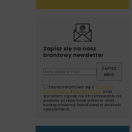
Zapisz się na nasz
branżowy newsletter
ZAPISZ
MNIE
Zapoznałam/em się z
Polityką
Prywatności
i
Regulaminem
oraz
wyrażam zgodę na otrzymywanie na
podany przeze mnie adres e-mail
korespondencji handlowej w postaci
newslettera.