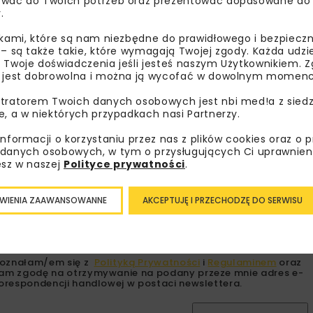
wać do Twoich potrzeb oraz prezentować dopasowane do Ci
.
ikami, które są nam niezbędne do prawidłowego i bezpieczn
 – są także takie, które wymagają Twojej zgody. Każda udz
 Twoje doświadczenia jeśli jesteś naszym Użytkownikiem. Zg
 jest dobrowolna i można ją wycofać w dowolnym momenc
tratorem Twoich danych osobowych jest nbi med!a z siedz
bisz wiedzieć więcej?
e, a w niektórych przypadkach nasi Partnerzy.
informacji o korzystaniu przez nas z plików cookies oraz o 
sz się do newslettera aby otrzymywać od nas
danych osobowych, w tym o przysługujących Ci uprawnien
psze informacje branżowe, zaproszenia na
esz w naszej
Polityce prywatności
.
zenia, atrakcyjne oferty i dedykowane akcje
alne.
WIENIA ZAAWANSOWANNE
AKCEPTUJĘ I PRZECHODZĘ DO SERWISU
oznałam/em się z
Polityką Prywatności
i
Regulaminem
oraz
am zgodę na otrzymywanie na podany przeze mnie adres e-
orespondencji handlowej w postaci newslettera.