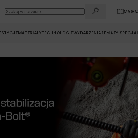
MAGAZ
ESTYCJE
MATERIAŁY
TECHNOLOGIE
WYDARZENIA
TEMATY SPECJA