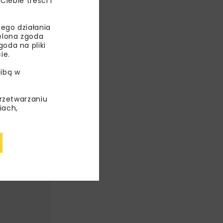
ebie treści i
ego działania
ielona zgoda
oda na pliki
ie.
ibą w
przetwarzaniu
iach,