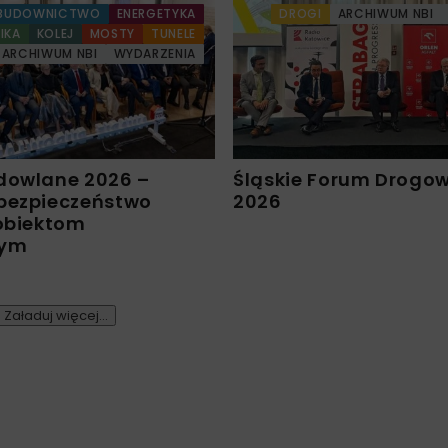
BUDOWNICTWO
ENERGETYKA
DROGI
ARCHIWUM NBI
IKA
KOLEJ
MOSTY
TUNELE
ARCHIWUM NBI
WYDARZENIA
dowlane 2026 –
Śląskie Forum Drogo
bezpieczeństwo
2026
 obiektom
nym
Załaduj więcej...