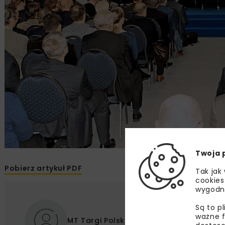
Twoja 
Pobierz artykuł PDF
Tak jak
cookies
wygodn
Są to p
ważne f
MT Targi Polska Sp. z o.o.