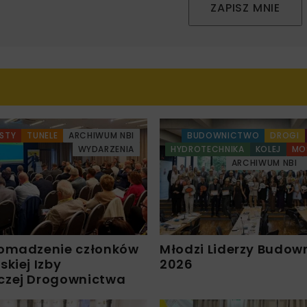
ZAPISZ MNIE
STY
TUNELE
ARCHIWUM NBI
BUDOWNICTWO
DROGI
WYDARZENIA
HYDROTECHNIKA
KOLEJ
MO
ARCHIWUM NBI
omadzenie członków
Młodzi Liderzy Budow
kiej Izby
2026
czej Drogownictwa