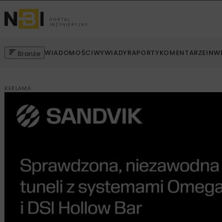
WIADOMOŚCI
WYWIADY
RAPORTY
KOMENTARZE
INW
Branże
REKLAMA