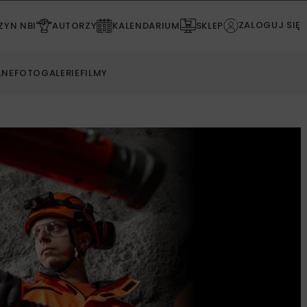
ZALOGUJ SIĘ
YN NBI
AUTORZY
KALENDARIUM
SKLEP
LNE
FOTOGALERIE
FILMY