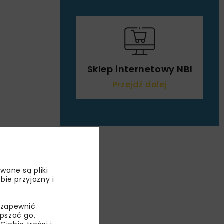
Sklep internetowy NBI
Przejdź dalej
wane są pliki
bie przyjazny i
 zapewnić
EGO
epszać go,