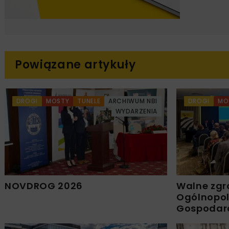
Powiązane artykuły
DROGI
MOSTY
TUNELE
ARCHIWUM NBI
DROGI
MO
WYDARZENIA
NOVDROG 2026
Walne zgr
Ogólnopols
Gospodar