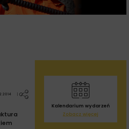
2.2014
Kalendarium wydarzeń
uktura
Zobacz więcej
kiem