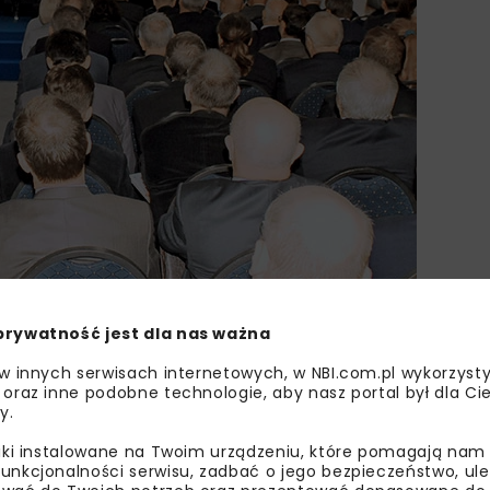
prywatność jest dla nas ważna
 w innych serwisach internetowych, w NBI.com.pl wykorzysty
 oraz inne podobne technologie, aby nasz portal był dla Cie
y.
liki instalowane na Twoim urządzeniu, które pomagają nam
DROGI
TARGI BUDOWNICTWA DROGOW
unkcjonalności serwisu, zadbać o jego bezpieczeństwo, ul