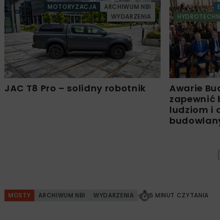
MOTORYZACJA
ARCHIWUM NBI
WYDARZENIA
HYDROTECHN
JAC T8 Pro – solidny robotnik
Awarie Bu
zapewnić 
ludziom i
budowla
MOSTY
ARCHIWUM NBI
WYDARZENIA
5 MINUT CZYTANIA