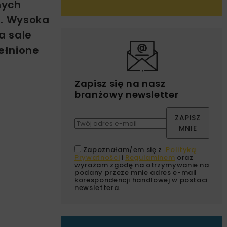
nych
o. Wysoka
a sale
ełnione
Zapisz się na nasz
branżowy newsletter
ZAPISZ
MNIE
Zapoznałam/em się z
Polityką
Prywatności
i
Regulaminem
oraz
wyrażam zgodę na otrzymywanie na
podany przeze mnie adres e-mail
korespondencji handlowej w postaci
newslettera.